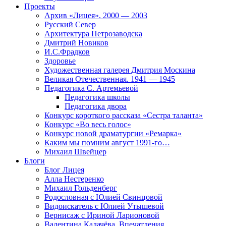
Проекты
Архив «Лицея». 2000 — 2003
Русский Север
Архитектура Петрозаводска
Дмитрий Новиков
И.С.Фрадков
Здоровье
Художественная галерея Дмитрия Москина
Великая Отечественная. 1941 — 1945
Педагогика С. Артемьевой
Педагогика школы
Педагогика двора
Конкурс короткого рассказа «Сестра таланта»
Конкурс «Во весь голос»
Конкурс новой драматургии «Ремарка»
Каким мы помним август 1991-го…
Михаил Швейцер
Блоги
Блог Лицея
Алла Нестеренко
Михаил Гольденберг
Родословная с Юлией Свинцовой
Видоискатель с Юлией Утышевой
Вернисаж с Ириной Ларионовой
Валентина Калачёва. Впечатления