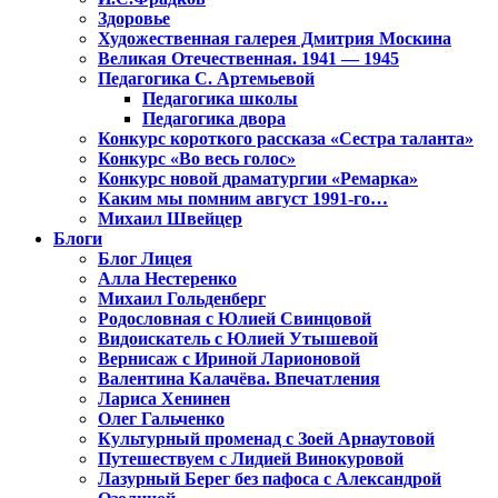
Здоровье
Художественная галерея Дмитрия Москина
Великая Отечественная. 1941 — 1945
Педагогика С. Артемьевой
Педагогика школы
Педагогика двора
Конкурс короткого рассказа «Сестра таланта»
Конкурс «Во весь голос»
Конкурс новой драматургии «Ремарка»
Каким мы помним август 1991-го…
Михаил Швейцер
Блоги
Блог Лицея
Алла Нестеренко
Михаил Гольденберг
Родословная с Юлией Свинцовой
Видоискатель с Юлией Утышевой
Вернисаж с Ириной Ларионовой
Валентина Калачёва. Впечатления
Лариса Хенинен
Олег Гальченко
Культурный променад с Зоей Арнаутовой
Путешествуем с Лидией Винокуровой
Лазурный Берег без пафоса с Александрой