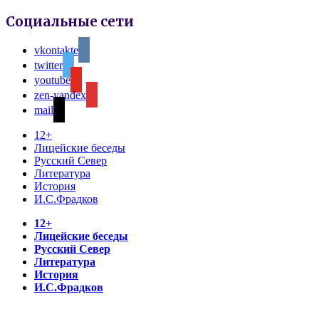
Социальные сети
vkontakte
twitter
youtube
zen-yandex
mail
12+
Лицейские беседы
Русский Север
Литература
История
И.С.Фрадков
12+
Лицейские беседы
Русский Север
Литература
История
И.С.Фрадков