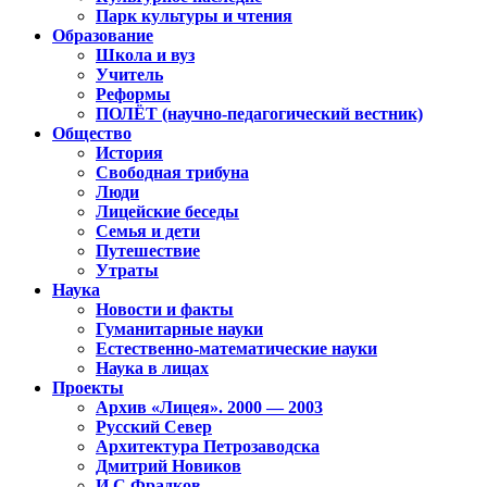
Парк культуры и чтения
Образование
Школа и вуз
Учитель
Реформы
ПОЛЁТ (научно-педагогический вестник)
Общество
История
Свободная трибуна
Люди
Лицейские беседы
Семья и дети
Путешествие
Утраты
Наука
Новости и факты
Гуманитарные науки
Естественно-математические науки
Наука в лицах
Проекты
Архив «Лицея». 2000 — 2003
Русский Север
Архитектура Петрозаводска
Дмитрий Новиков
И.С.Фрадков