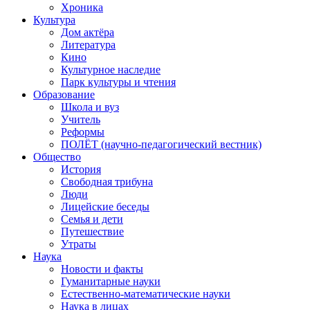
Хроника
Культура
Дом актёра
Литература
Кино
Культурное наследие
Парк культуры и чтения
Образование
Школа и вуз
Учитель
Реформы
ПОЛЁТ (научно-педагогический вестник)
Общество
История
Свободная трибуна
Люди
Лицейские беседы
Семья и дети
Путешествие
Утраты
Наука
Новости и факты
Гуманитарные науки
Естественно-математические науки
Наука в лицах