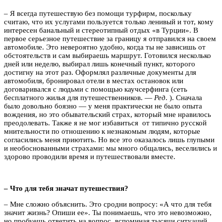
– Я всегда путешествую без помощи турфирм, поскольку
считаю, что их услугами пользуется только ленивый и тот, кому
интересен банальный и стереотипный отдых «в Турции». В
первое серьезное путешествие за границу я отправился на своем
автомобиле. Это невероятно удобно, когда ты не зависишь от
обстоятельств и сам выбираешь маршрут. Готовился несколько
дней или неделю, выбирал лишь конечный пункт, которого
достигну на этот раз. Оформлял различные документы для
автомобиля, бронировал отели в местах остановок или
договаривался с людьми с помощью каучсерфинга (сеть
бесплатного жилья для путешественников. —
Ред
. ). Сначала
было довольно боязно — у меня практически не было опыта
вождения, но это обывательский страх, который мне нравилось
преодолевать. Также я не мог избавиться от типично русской
мнительности по отношению к незнакомым людям, которые
согласились меня приютить. Но все это оказалось лишь глупыми
и необоснованными страхами: мы много общались, веселились и
здорово проводили время и путешествовали вместе.
– Что для тебя значат путешествия?
– Мне сложно объяснить. Это сродни вопросу: «А что для тебя
значит жизнь? Опиши ее». Ты понимаешь, что это невозможно,
но пробуешь ответить на вопрос, вспоминая тысячи ситуаций,