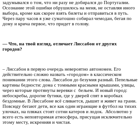
задумывался о том, что ни разу не добирался до Португалии.
Осознание этой ошибки обрушилось на меня, не оставляя иного
выбора, кроме как скорее взять билеты и отправиться в путь.
Через пару часов я уже суматошно собирал чемодан, бегая по
дому и крича первое, что придет в голову.
— Что, на твой взгляд, отличает Лиссабон от других
городов?
– Лиссабон в первую очередь невероятно автономен. Его
действительно сложно назвать «городом» в классическом
понимании этого слова. Лиссабон до безумия разный. Пепельные
картины бедности: дома с томными красными крышами, улицы,
через которые протянуты веревки с бельем. И новый город:
небоскребы, дорогие бутики, где у дверей спят в коробках
бездомные. В Лиссабоне всё сливается, дышит и живет на грани.
Повсюду бегают дети, все как один играющие в футбол на тихих
улочках, на пляжах стоят сотни катеров и лодок. Абсолютно у
всего есть неповторимая атмосфера, присущая исключительно
этому месту, искренняя и чистая.