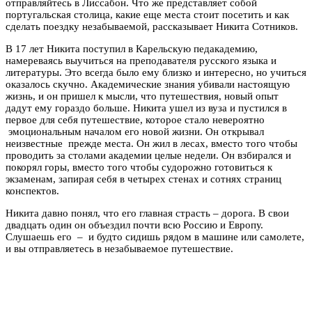
отправляйтесь в Лиссабон. Что же представляет собой
португальская столица, какие еще места стоит посетить и как
сделать поездку незабываемой, рассказывает Никита Сотников.
В 17 лет Никита поступил в Карельскую педакадемию,
намереваясь выучиться на преподавателя русского языка и
литературы. Это всегда было ему близко и интересно, но учиться
оказалось скучно. Академические знания убивали настоящую
жизнь, и он пришел к мысли, что путешествия, новый опыт
дадут ему гораздо больше. Никита ушел из вуза и пустился в
первое для себя путешествие, которое стало невероятно
эмоциональным началом его новой жизни. Он открывал
неизвестные прежде места. Он жил в лесах, вместо того чтобы
проводить за столами академии целые недели. Он взбирался и
покорял горы, вместо того чтобы судорожно готовиться к
экзаменам, запирая себя в четырех стенах и сотнях страниц
конспектов.
Никита давно понял, что его главная страсть – дорога. В свои
двадцать один он объездил почти всю Россию и Европу.
Слушаешь его – и будто сидишь рядом в машине или самолете,
и вы отправляетесь в незабываемое путешествие.