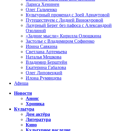
Лариса Хенинен
Олег Гальченко
Культурный променад с Зоей Арнаутовой
Путешествуем с Лидией Винокуровой
Лазурный Берег без пафоса с Александрой
Озолиной
«Задние мысли» Кирилла Олюшкина
Застолье с Владимиром Софиенко
Ирина Савкина
Светлана Артемьева
Наталья Мешкова
Владимир Берштейн
Екатерина Габалова
Олег Липовецкий
Илона Румянцева
Афиша
Новости
Анонс
Хроника
Культура
Дом актёра
Литература
Кино
Культурное наследие