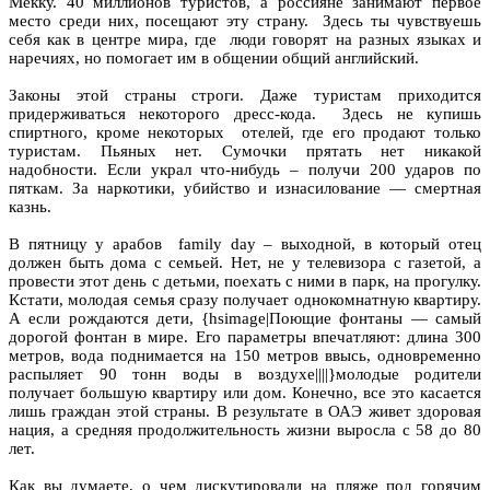
Мекку. 40 миллионов туристов, а россияне занимают первое
место среди них, посещают эту страну. Здесь ты чувствуешь
себя как в центре мира, где люди говорят на разных языках и
наречиях, но помогает им в общении общий английский.
Законы этой страны строги. Даже туристам приходится
придерживаться некоторого дресс-кода. Здесь не купишь
спиртного, кроме некоторых отелей, где его продают только
туристам. Пьяных нет. Сумочки прятать нет никакой
надобности. Если украл что-нибудь – получи 200 ударов по
пяткам. За наркотики, убийство и изнасилование — смертная
казнь.
В пятницу у арабов family day – выходной, в который отец
должен быть дома с семьей. Нет, не у телевизора с газетой, а
провести этот день с детьми, поехать с ними в парк, на прогулку.
Кстати, молодая семья сразу получает однокомнатную квартиру.
А если рождаются дети, {hsimage|Поющие фонтаны — самый
дорогой фонтан в мире. Его параметры впечатляют: длина 300
метров, вода поднимается на 150 метров ввысь, одновременно
распыляет 90 тонн воды в воздухе||||}молодые родители
получает большую квартиру или дом. Конечно, все это касается
лишь граждан этой страны. В результате в ОАЭ живет здоровая
нация, а средняя продолжительность жизни выросла с 58 до 80
лет.
Как вы думаете, о чем дискутировали на пляже под горячим