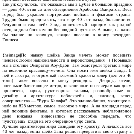
Так уж случилось, что оказались мы в Дубае в большой праздник
— день 40-летия со дня объединения Арабских Эмиратов. Весь
город был украшен портретами шейхов и флагами страны.
Трудно было представить, что еще 40 лет назад большинство
бедуинов и сам шейх Заид, почитаемый народом как родной
отец, ходили босиком по бесплодной пустыне. А ныне, на какое
бы здание ни взглянул, каждое внесено в книгу рекордов
Гиннеса.
{hsimage|По наказу шейха Заида мечеть может посещать
человек любой национальности и вероисповедания||||} Побывали
мы в столице Эмиратов Абу-Даби. Там осмотрели третью в мире
по величине красавицу-мечеть. Она носит имя шейха Заида. В
ней и люстра, и огромный неземной красоты ковер (вес его 46
тонн) также внесены в книгу рекордов. Дворцы, отели,
новенькое блистающее метро, освещенные по вечерам как днем
проспекты, парки, рукотворные заливы, разнообразные по
дизайну и архитектуре небоскребы и, наконец, венец
совершенства — "Бурж Калифа". Это здание-башня, уходящее в
небо на 828 метров, самое высокое в мире. А на площади перед
ней поющие фонтаны, о которых рассказывать неблагодарное
дело: никакая видеозапись не способна передать, что
чувствуешь, глядя на это очередное чудо света.
Лучшие архитекторы мира созидали эту красоту. А началось все
40 лет назад, когда шейх Заид решил превратить свою страну в