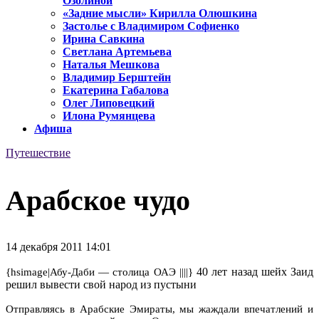
Озолиной
«Задние мысли» Кирилла Олюшкина
Застолье с Владимиром Софиенко
Ирина Савкина
Светлана Артемьева
Наталья Мешкова
Владимир Берштейн
Екатерина Габалова
Олег Липовецкий
Илона Румянцева
Афиша
Путешествие
Арабское чудо
14 декабря 2011 14:01
40 лет назад шейх Заид
{hsimage|Абу-Даби — столица ОАЭ ||||}
решил вывести свой народ из пустыни
Отправляясь в Арабские Эмираты, мы жаждали впечатлений и