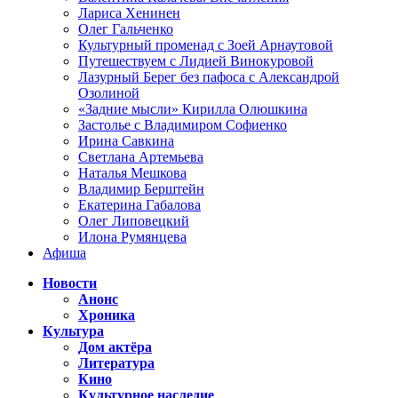
Лариса Хенинен
Олег Гальченко
Культурный променад с Зоей Арнаутовой
Путешествуем с Лидией Винокуровой
Лазурный Берег без пафоса с Александрой
Озолиной
«Задние мысли» Кирилла Олюшкина
Застолье с Владимиром Софиенко
Ирина Савкина
Светлана Артемьева
Наталья Мешкова
Владимир Берштейн
Екатерина Габалова
Олег Липовецкий
Илона Румянцева
Афиша
Новости
Анонс
Хроника
Культура
Дом актёра
Литература
Кино
Культурное наследие