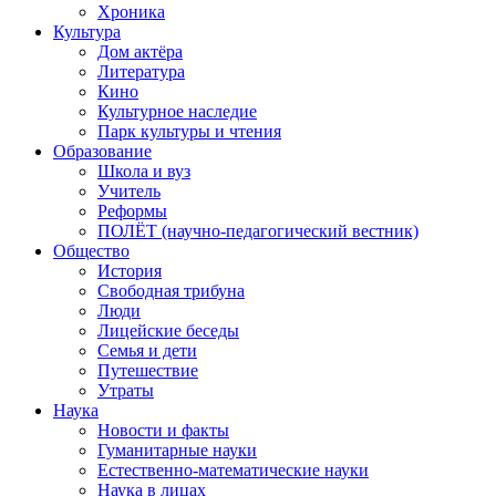
Хроника
Культура
Дом актёра
Литература
Кино
Культурное наследие
Парк культуры и чтения
Образование
Школа и вуз
Учитель
Реформы
ПОЛЁТ (научно-педагогический вестник)
Общество
История
Свободная трибуна
Люди
Лицейские беседы
Семья и дети
Путешествие
Утраты
Наука
Новости и факты
Гуманитарные науки
Естественно-математические науки
Наука в лицах