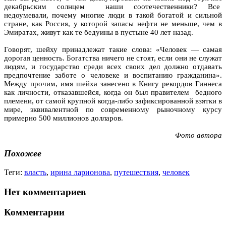
декабрьским солнцем наши соотечественники? Все
недоумевали, почему многие люди в такой богатой и сильной
стране, как Россия, у которой запасы нефти не меньше, чем в
Эмиратах, живут как те бедуины в пустыне 40 лет назад.
Говорят, шейху принадлежат такие слова: «Человек — самая
дорогая ценность. Богатства ничего не стоят, если они не служат
людям, и государство среди всех своих дел должно отдавать
предпочтение заботе о человеке и воспитанию гражданина».
Между прочим, имя шейха занесено в Книгу рекордов Гиннеса
как личности, отказавшейся, когда он был правителем бедного
племени, от самой крупной когда-либо зафиксированной взятки в
мире, эквивалентной по современному рыночному курсу
примерно 500 миллионов долларов.
Фото автора
Похожее
Теги:
власть
,
ирина ларионова
,
путешествия
,
человек
Нет комментариев
Комментарии