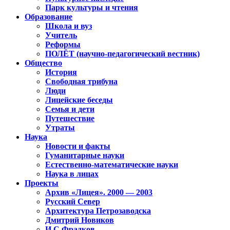
Парк культуры и чтения
Образование
Школа и вуз
Учитель
Реформы
ПОЛЁТ (научно-педагогический вестник)
Общество
История
Свободная трибуна
Люди
Лицейские беседы
Семья и дети
Путешествие
Утраты
Наука
Новости и факты
Гуманитарные науки
Естественно-математические науки
Наука в лицах
Проекты
Архив «Лицея». 2000 — 2003
Русский Север
Архитектура Петрозаводска
Дмитрий Новиков
И.С.Фрадков