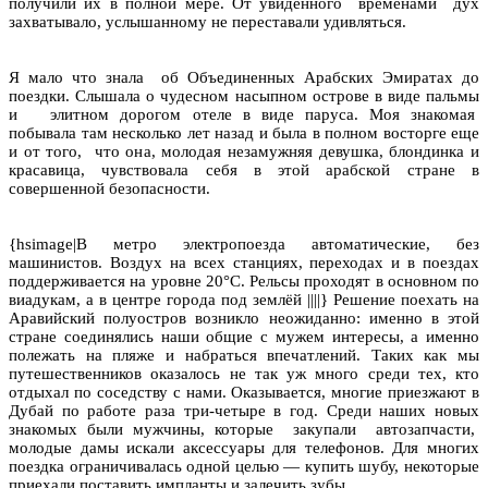
получили их в полной мере. От увиденного временами дух
захватывало, услышанному не переставали удивляться.
Я мало что знала об Объединенных Арабских Эмиратах до
поездки. Слышала о чудесном насыпном острове в виде пальмы
и элитном дорогом отеле в виде паруса. Моя знакомая
побывала там несколько лет назад и была в полном восторге еще
и от того, что она, молодая незамужняя девушка, блондинка и
красавица, чувствовала себя в этой арабской стране в
совершенной безопасности.
{hsimage|В метро электропоезда автоматические, без
машинистов. Воздух на всех станциях, переходах и в поездах
поддерживается на уровне 20°C. Рельсы проходят в основном по
виадукам, а в центре города под землёй ||||} Решение поехать на
Аравийский полуостров возникло неожиданно: именно в этой
стране соединялись наши общие с мужем интересы, а именно
полежать на пляже и набраться впечатлений. Таких как мы
путешественников оказалось не так уж много среди тех, кто
отдыхал по соседству с нами. Оказывается, многие приезжают в
Дубай по работе раза три-четыре в год. Среди наших новых
знакомых были мужчины, которые закупали автозапчасти,
молодые дамы искали аксессуары для телефонов. Для многих
поездка ограничивалась одной целью — купить шубу, некоторые
приехали поставить импланты и залечить зубы.