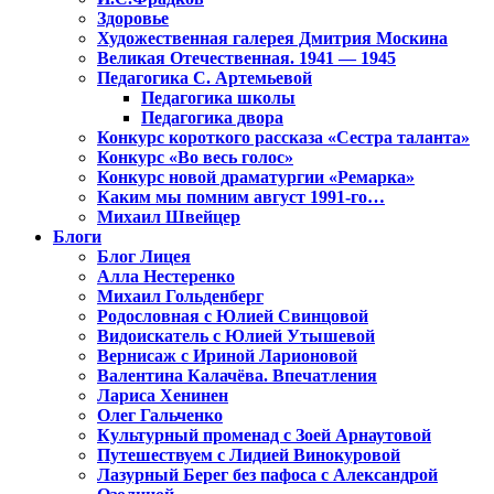
Здоровье
Художественная галерея Дмитрия Москина
Великая Отечественная. 1941 — 1945
Педагогика С. Артемьевой
Педагогика школы
Педагогика двора
Конкурс короткого рассказа «Сестра таланта»
Конкурс «Во весь голос»
Конкурс новой драматургии «Ремарка»
Каким мы помним август 1991-го…
Михаил Швейцер
Блоги
Блог Лицея
Алла Нестеренко
Михаил Гольденберг
Родословная с Юлией Свинцовой
Видоискатель с Юлией Утышевой
Вернисаж с Ириной Ларионовой
Валентина Калачёва. Впечатления
Лариса Хенинен
Олег Гальченко
Культурный променад с Зоей Арнаутовой
Путешествуем с Лидией Винокуровой
Лазурный Берег без пафоса с Александрой