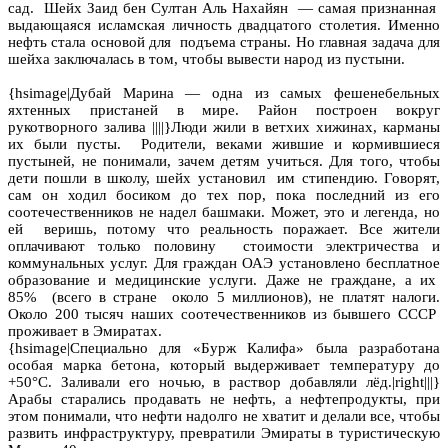
сад. Шейх Заид бен Султан Аль Нахайян — самая признанная
выдающаяся исламская личность двадцатого столетия. Именно
нефть стала основой для подъема страны. Но главная задача для
шейха заключалась в том, чтобы вывести народ из пустыни.
{hsimage|Дубай Марина — одна из самых фешенебельных
яхтенных пристаней в мире. Район построен вокруг
рукотворного залива ||||}Люди жили в ветхих хижинах, карманы
их были пусты. Родители, веками жившие и кормившиеся
пустыней, не понимали, зачем детям учиться. Для того, чтобы
дети пошли в школу, шейх установил им стипендию. Говорят,
сам он ходил босиком до тех пор, пока последний из его
соотечественников не надел башмаки. Может, это и легенда, но
ей веришь, потому что реальность поражает. Все жители
оплачивают только половину стоимости электричества и
коммунальных услуг. Для граждан ОАЭ установлено бесплатное
образование и медицинские услуги. Даже не граждане, а их
85% (всего в стране около 5 миллионов), не платят налоги.
Около 200 тысяч наших соотечественников из бывшего СССР
проживает в Эмиратах.
{hsimage|Специально для «Бурж Калифа» была разработана
особая марка бетона, который выдерживает температуру до
+50°C. Заливали его ночью, в раствор добавляли лёд.|right|||}
Арабы старались продавать не нефть, а нефтепродукты, при
этом понимали, что нефти надолго не хватит и делали все, чтобы
развить инфраструктуру, превратили Эмираты в туристическую