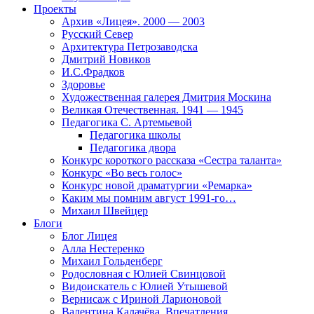
Проекты
Архив «Лицея». 2000 — 2003
Русский Север
Архитектура Петрозаводска
Дмитрий Новиков
И.С.Фрадков
Здоровье
Художественная галерея Дмитрия Москина
Великая Отечественная. 1941 — 1945
Педагогика С. Артемьевой
Педагогика школы
Педагогика двора
Конкурс короткого рассказа «Сестра таланта»
Конкурс «Во весь голос»
Конкурс новой драматургии «Ремарка»
Каким мы помним август 1991-го…
Михаил Швейцер
Блоги
Блог Лицея
Алла Нестеренко
Михаил Гольденберг
Родословная с Юлией Свинцовой
Видоискатель с Юлией Утышевой
Вернисаж с Ириной Ларионовой
Валентина Калачёва. Впечатления