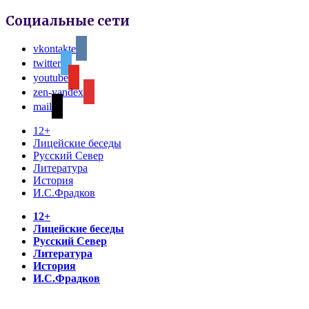
Социальные сети
vkontakte
twitter
youtube
zen-yandex
mail
12+
Лицейские беседы
Русский Север
Литература
История
И.С.Фрадков
12+
Лицейские беседы
Русский Север
Литература
История
И.С.Фрадков