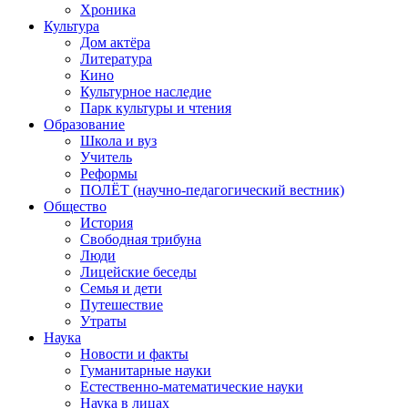
Хроника
Культура
Дом актёра
Литература
Кино
Культурное наследие
Парк культуры и чтения
Образование
Школа и вуз
Учитель
Реформы
ПОЛЁТ (научно-педагогический вестник)
Общество
История
Свободная трибуна
Люди
Лицейские беседы
Семья и дети
Путешествие
Утраты
Наука
Новости и факты
Гуманитарные науки
Естественно-математические науки
Наука в лицах