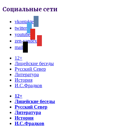
Социальные сети
vkontakte
twitter
youtube
zen-yandex
mail
12+
Лицейские беседы
Русский Север
Литература
История
И.С.Фрадков
12+
Лицейские беседы
Русский Север
Литература
История
И.С.Фрадков