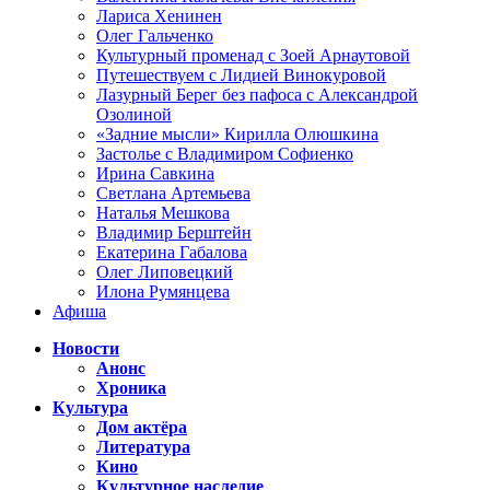
Лариса Хенинен
Олег Гальченко
Культурный променад с Зоей Арнаутовой
Путешествуем с Лидией Винокуровой
Лазурный Берег без пафоса с Александрой
Озолиной
«Задние мысли» Кирилла Олюшкина
Застолье с Владимиром Софиенко
Ирина Савкина
Светлана Артемьева
Наталья Мешкова
Владимир Берштейн
Екатерина Габалова
Олег Липовецкий
Илона Румянцева
Афиша
Новости
Анонс
Хроника
Культура
Дом актёра
Литература
Кино
Культурное наследие