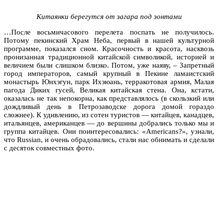
Китаянки берегутся от загара под зонтами
…После восьмичасового перелета поспать не получилось.
Потому пекинский Храм Неба, первый в нашей культурной
программе, показался сном. Красочность и красота, насквозь
пронизанная традиционной китайской символикой, историей и
величием были слишком близко. Потом, уже наяву, – Запретный
город императоров, самый крупный в Пекине ламаистский
монастырь Юнхэгун, парк Ихэюань, терракотовая армия, Малая
пагода Диких гусей, Великая китайская стена. Она, кстати,
оказалась не так непокорна, как представлялось (в скользкий или
дождливый день в Петрозаводске дорога домой гораздо
сложнее). К удивлению, из сотен туристов — китайцев, канадцев,
итальянцев, американцев — до вершины добрались только мы и
группа китайцев. Они поинтересовались: «Americans?», узнали,
что Russian, и очень обрадовались, стали нас обнимать и сделали
с десяток совместных фото.