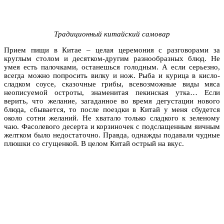
Традиционный китайский самовар
Прием пищи в Китае – целая церемония с разговорами за
круглым столом и десятком-другим разнообразных блюд. Не
умея есть палочками, останешься голодным. А если серьезно,
всегда можно попросить вилку и нож. Рыба и курица в кисло-
сладком соусе, сказочные грибы, всевозможные виды мяса
неописуемой остроты, знаменитая пекинская утка… Если
верить, что желание, загаданное во время дегустации нового
блюда, сбывается, то после поездки в Китай у меня сбудется
около сотни желаний. Не хватало только сладкого к зеленому
чаю. Фасолевого десерта и корзиночек с подслащенным яичным
желтком было недостаточно. Правда, однажды подавали чудные
плюшки со сгущенкой. В целом Китай острый на вкус.