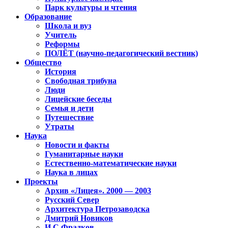
Парк культуры и чтения
Образование
Школа и вуз
Учитель
Реформы
ПОЛЁТ (научно-педагогический вестник)
Общество
История
Свободная трибуна
Люди
Лицейские беседы
Семья и дети
Путешествие
Утраты
Наука
Новости и факты
Гуманитарные науки
Естественно-математические науки
Наука в лицах
Проекты
Архив «Лицея». 2000 — 2003
Русский Север
Архитектура Петрозаводска
Дмитрий Новиков
И.С.Фрадков