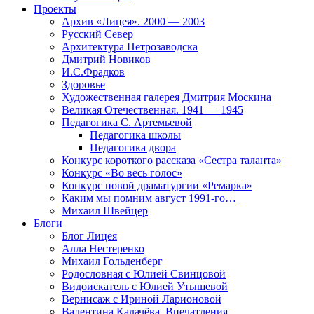
Проекты
Архив «Лицея». 2000 — 2003
Русский Север
Архитектура Петрозаводска
Дмитрий Новиков
И.С.Фрадков
Здоровье
Художественная галерея Дмитрия Москина
Великая Отечественная. 1941 — 1945
Педагогика С. Артемьевой
Педагогика школы
Педагогика двора
Конкурс короткого рассказа «Сестра таланта»
Конкурс «Во весь голос»
Конкурс новой драматургии «Ремарка»
Каким мы помним август 1991-го…
Михаил Швейцер
Блоги
Блог Лицея
Алла Нестеренко
Михаил Гольденберг
Родословная с Юлией Свинцовой
Видоискатель с Юлией Утышевой
Вернисаж с Ириной Ларионовой
Валентина Калачёва. Впечатления