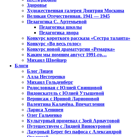
Здоровье
Художественная галерея Дмитрия Москина
Великая Отечественная. 1941 — 1945
Педагогика С. Артемьевой
Педагогика школы
Педагогика двора
Конкурс короткого рассказа «Сестра таланта»
Конкурс «Во весь голос»
Конкурс новой драматургии «Ремарка»
Каким мы помним август 1991-го…
Михаил Швейцер
Блоги
Блог Лицея
Алла Нестеренко
Михаил Гольденберг
Родословная с Юлией Свинцовой
Видоискатель с Юлией Утышевой
Вернисаж с Ириной Ларионовой
Валентина Калачёва. Впечатления
Лариса Хенинен
Олег Гальченко
Культурный променад с Зоей Арнаутовой
Путешествуем с Лидией Винокуровой
Лазурный Берег без пафоса с Александрой