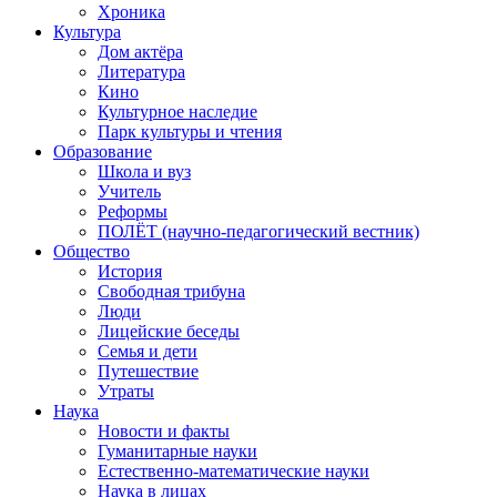
Хроника
Культура
Дом актёра
Литература
Кино
Культурное наследие
Парк культуры и чтения
Образование
Школа и вуз
Учитель
Реформы
ПОЛЁТ (научно-педагогический вестник)
Общество
История
Свободная трибуна
Люди
Лицейские беседы
Семья и дети
Путешествие
Утраты
Наука
Новости и факты
Гуманитарные науки
Естественно-математические науки
Наука в лицах