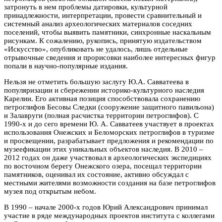
затронуть в нем проблемы датировки, культурной
принадлежности, интерпретации, провести сравнительный и
системный анализ археологических материалов соседних
поселений, чтобы выявить памятники, синхронные наскальным
рисункам. К сожалению, рукопись, принятую издательством
«Искусство», опубликовать не удалось, лишь отдельные
отрывочные сведения и прорисовки наиболее интересных фигур
попали в научно-популярные издания.
Нельзя не отметить большую заслугу Ю.А. Савватеева в
популяризации и сбережении историко-культурного наследия
Карелии. Его активная позиция способствовала сохранению
петроглифов Бесовы Следки (сооружение защитного павильона)
и Залавруги (полная расчистка территории петроглифов). С
1990-х и до сего времени Ю. А. Савватеев участвует в проектах
использования Онежских и Беломорских петроглифов в туризме
и просвещении, разрабатывает предложения и рекомендации по
музеефикации этих уникальных объектов наследия. В 2010 –
2012 годах он даже участвовал в археологических экспедициях
по восточном берегу Онежского озера, посещал территории
памятников, оценивал их состояние, активно обсуждал с
местными жителями возможности создания на базе петроглифов
музея под открытым небом.
В 1990 – начале 2000-х годов Юрий Александрович принимал
участие в ряде международных проектов института с коллегами