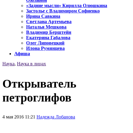
Озолиной
«Задние мысли» Кирилла Олюшкина
Застолье с Владимиром Софиенко
Ирина Савкина
Светлана Артемьева
Наталья Мешкова
Владимир Берштейн
Екатерина Габалова
Олег Липовецкий
Илона Румянцева
Афиша
Наука
,
Наука в лицах
Открыватель
петроглифов
4 мая 2016 11:21
Надежда Лобанова