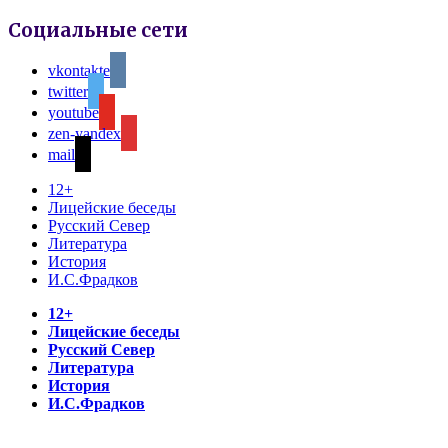
Социальные сети
vkontakte
twitter
youtube
zen-yandex
mail
12+
Лицейские беседы
Русский Север
Литература
История
И.С.Фрадков
12+
Лицейские беседы
Русский Север
Литература
История
И.С.Фрадков