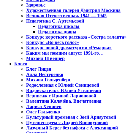
Здоровье
Художественная галерея Дмитрия Москина
Великая Отечественная. 1941 — 1945
Педагогика С. Артемьевой
Педагогика школы
Педагогика двора
Конкурс короткого рассказа «Сестра таланта»
Конкурс «Во весь голос»
Конкурс новой драматургии «Ремарка»
Каким мы помним август 1991-го…
Михаил Швейцер
Блоги
Блог Лицея
Алла Нестеренко
Михаил Гольденберг
Родословная с Юлией Свинцовой
Видоискатель с Юлией Утышевой
Вернисаж с Ириной Ларионовой
Валентина Калачёва. Впечатления
Лариса Хенинен
Олег Гальченко
Культурный променад с Зоей Арнаутовой
Путешествуем с Лидией Винокуровой
Лазурный Берег без пафоса с Александрой