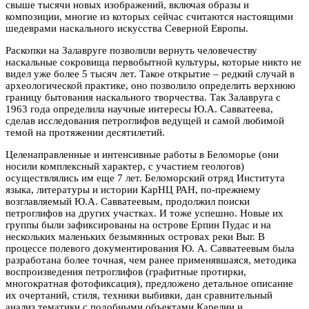
свыше тысячи новых изображений, включая образы и
композиции, многие из которых сейчас считаются настоящими
шедеврами наскального искусства Северной Европы.
Раскопки на Залавруге позволили вернуть человечеству
наскальные сокровища первобытной культуры, которые никто не
видел уже более 5 тысяч лет. Такое открытие – редкий случай в
археологической практике, оно позволило определить верхнюю
границу бытования наскального творчества. Так Залавруга с
1963 года определила научные интересы Ю.А. Савватеева,
сделав исследования петроглифов ведущей и самой любимой
темой на протяжении десятилетий.
Целенаправленные и интенсивные работы в Беломорье (они
носили комплексный характер, с участием геологов)
осуществлялись им еще 7 лет. Беломорский отряд Института
языка, литературы и истории КарНЦ РАН, по-прежнему
возглавляемый Ю.А. Савватеевым, продолжил поиски
петроглифов на других участках. И тоже успешно. Новые их
группы были зафиксированы на острове Ерпин Пудас и на
нескольких маленьких безымянных островах реки Выг. В
процессе полевого документирования Ю. А. Савватеевым была
разработана более точная, чем ранее применявшаяся, методика
воспроизведения петроглифов (графитные протирки,
многократная фотофиксация), предложено детальное описание
их очертаний, стиля, техники выбивки, дан сравнительный
анализ тематики с подобными объектами Карелии и