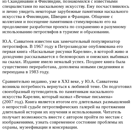
из Скандинавии и Финляндии, познакомился с известными
специалистами по наскальному искусству. Ему посчастливилось
и лично увидеть некоторые зарубежные памятники наскального
искусства в Финляндии, Швеции и Франции. Общение с
коллегами и посещение памятников стимулировало его на
продолжение разработки проекта по сохранению и разумному
использованию петроглифов в туризме и образовании.
Ю.А. Савватеев известен как замечательный популяризатор
петроглифов. В 1967 году в Петрозаводске опубликована его
первая книга «Наскальные рисунки Карелии», в которой живо и
доходчиво рассказывается о беломорских и онежских выбивках
на скалах. Издание имело немалый успех. Позднее книга была
существенно переработана, дополнена новыми сведениями и
переиздана в 1983 году.
Сравнительно недавно, уже в XXI веке, у Ю.А. Савватеева
возникла потребность вернуться к любимой теме. Он подготовил
своеобразный путеводитель по памятникам наскального
искусства Карелии, который назвал «Вечные письмена»
(2007 год). Книга является итогом его длительных размышлений
о непростой судьбе петроглифических галерей на протяжении
длительной истории их изучения и использования. Читатель
получает возможность вместе с автором пройти по местам с
изображениями, узнать современное состояние проблемы их
охраны, музеефикации и консервации.