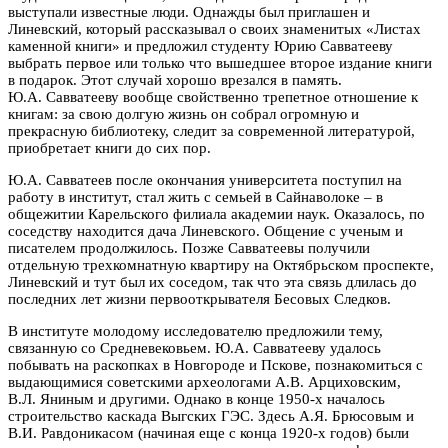
выступали известные люди. Однажды был приглашен и
Линевский, который рассказывал о своих знаменитых «Листах
каменной книги» и предложил студенту Юрию Савватееву
выбрать первое или только что вышедшее второе издание книги
в подарок. Этот случай хорошо врезался в память.
Ю.А. Савватееву вообще свойственно трепетное отношение к
книгам: за свою долгую жизнь он собрал огромную и
прекрасную библиотеку, следит за современной литературой,
приобретает книги до сих пор.
Ю.А. Савватеев после окончания университета поступил на
работу в институт, стал жить с семьей в Сайнаволоке – в
общежитии Карельского филиала академии наук. Оказалось, по
соседству находится дача Линевского. Общение с ученым и
писателем продолжилось. Позже Савватеевы получили
отдельную трехкомнатную квартиру на Октябрьском проспекте,
Линевский и тут был их соседом, так что эта связь длилась до
последних лет жизни первооткрывателя Бесовых Следков.
В институте молодому исследователю предложили тему,
связанную со Средневековьем. Ю.А. Савватееву удалось
побывать на раскопках в Новгороде и Пскове, познакомиться с
выдающимися советскими археологами А.В. Арциховским,
В.Л. Яниным и другими. Однако в конце 1950-х началось
строительство каскада Выгских ГЭС. Здесь А.Я. Брюсовым и
В.И. Равдоникасом (начиная еще с конца 1920-х годов) были