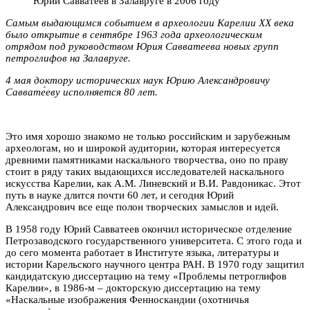
Юрий Савватеев в Залавруге в 2006 году
Самым выдающимся событием в археологии Карелии XX века
было открытие в сентябре 1963 года археологическим
отрядом под руководством Юрия Савватеева новых групп
петроглифов на Залавруге.
4 мая доктору исторических наук Юрию Александровичу
Саввате́еву исполняется 80 лет.
Это имя хорошо знакомо не только российским и зарубежным
археологам, но и широкой аудитории, которая интересуется
древними памятниками наскального творчества, оно по праву
стоит в ряду таких выдающихся исследователей наскального
искусства Карелии, как А.М. Линевский и В.И. Равдоникас. Этот
путь в науке длится почти 60 лет, и сегодня Юрий
Александрович все еще полон творческих замыслов и идей.
В 1958 году Юрий Савватеев окончил историческое отделение
Петрозаводского государственного университета. С этого года и
до сего момента работает в Институте языка, литературы и
истории Карельского научного центра РАН. В 1970 году защитил
кандидатскую диссертацию на тему «Проблемы петроглифов
Карелии», в 1986-м – докторскую диссертацию на тему
«Наскальные изображения Фенноскандии (охотничья