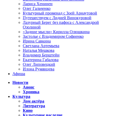
Лариса Хенинен
Олег Гальченко
Культурный променад с Зоей Арнаутовой
Путешествуем с Лидией Винокуровой
Лазурный Берег без пафоса с Александрой
Озолиной
«Задние мысли» Кирилла Олюшкина
Застолье с Владимиром Софиенко
Ирина Савкина
Светлана Артемьева
Наталья Мешкова
Владимир Берштейн
Екатерина Габалова
Олег Липовецкий
Илона Румянцева
Афиша
Новости
Анонс
Хроника
Культура
Дом актёра
Литература
Кино
Культурное наследие