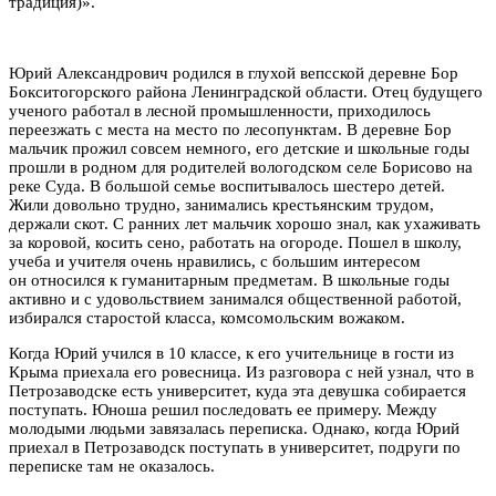
традиция)».
Юрий Александрович родился в глухой вепсской деревне Бор
Бокситогорского района Ленинградской области. Отец будущего
ученого работал в лесной промышленности, приходилось
переезжать с места на место по лесопунктам. В деревне Бор
мальчик прожил совсем немного, его детские и школьные годы
прошли в родном для родителей вологодском селе Борисово на
реке Суда. В большой семье воспитывалось шестеро детей.
Жили довольно трудно, занимались крестьянским трудом,
держали скот. С ранних лет мальчик хорошо знал, как ухаживать
за коровой, косить сено, работать на огороде. Пошел в школу,
учеба и учителя очень нравились, с большим интересом
он относился к гуманитарным предметам. В школьные годы
активно и с удовольствием занимался общественной работой,
избирался старостой класса, комсомольским вожаком.
Когда Юрий учился в 10 классе, к его учительнице в гости из
Крыма приехала его ровесница. Из разговора с ней узнал, что в
Петрозаводске есть университет, куда эта девушка собирается
поступать. Юноша решил последовать ее примеру. Между
молодыми людьми завязалась переписка. Однако, когда Юрий
приехал в Петрозаводск поступать в университет, подруги по
переписке там не оказалось.