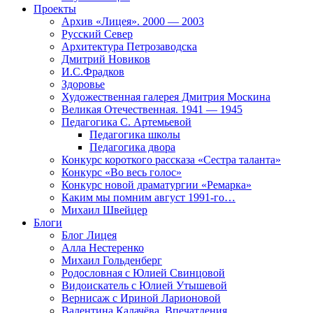
Проекты
Архив «Лицея». 2000 — 2003
Русский Север
Архитектура Петрозаводска
Дмитрий Новиков
И.С.Фрадков
Здоровье
Художественная галерея Дмитрия Москина
Великая Отечественная. 1941 — 1945
Педагогика С. Артемьевой
Педагогика школы
Педагогика двора
Конкурс короткого рассказа «Сестра таланта»
Конкурс «Во весь голос»
Конкурс новой драматургии «Ремарка»
Каким мы помним август 1991-го…
Михаил Швейцер
Блоги
Блог Лицея
Алла Нестеренко
Михаил Гольденберг
Родословная с Юлией Свинцовой
Видоискатель с Юлией Утышевой
Вернисаж с Ириной Ларионовой
Валентина Калачёва. Впечатления