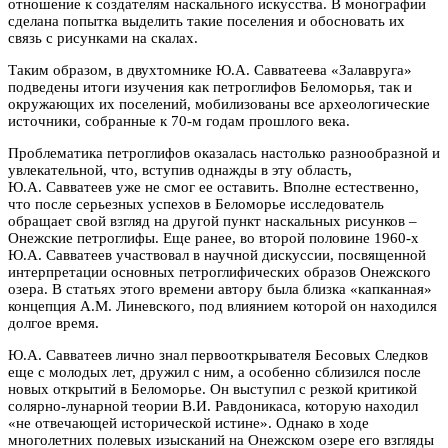
отношение к создателям наскального искусства. В монографии
сделана попытка выделить такие поселения и обосновать их
связь с рисунками на скалах.
Таким образом, в двухтомнике Ю.А. Савватеева «Залавруга»
подведены итоги изучения как петроглифов Беломорья, так и
окружающих их поселений, мобилизованы все археологические
источники, собранные к 70-м годам прошлого века.
Проблематика петроглифов оказалась настолько разнообразной и
увлекательной, что, вступив однажды в эту область,
Ю.А. Савватеев уже не смог ее оставить. Вполне естественно,
что после серьезных успехов в Беломорье исследователь
обращает свой взгляд на другой пункт наскальных рисунков –
Онежские петроглифы. Еще ранее, во второй половине 1960-х
Ю.А. Савватеев участвовал в научной дискуссии, посвященной
интерпретации основных петроглифических образов Онежского
озера. В статьях этого времени автору была близка «капканная»
концепция А.М. Линевского, под влиянием которой он находился
долгое время.
Ю.А. Савватеев лично знал первооткрывателя Бесовых Следков
еще с молодых лет, дружил с ним, а особенно сблизился после
новых открытий в Беломорье. Он выступил с резкой критикой
солярно-лунарной теории В.И. Равдоникаса, которую находил
«не отвечающей исторической истине». Однако в ходе
многолетних полевых изысканий на Онежском озере его взгляды