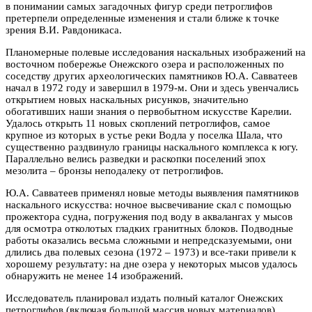
в понимании самых загадочных фигур среди петроглифов
претерпели определенные изменения и стали ближе к точке
зрения В.И. Равдоникаса.
Планомерные полевые исследования наскальных изображений на
восточном побережье Онежского озера и расположенных по
соседству других археологических памятников Ю.А. Савватеев
начал в 1972 году и завершил в 1979-м. Они и здесь увенчались
открытием новых наскальных рисунков, значительно
обогативших наши знания о первобытном искусстве Карелии.
Удалось открыть 11 новых скоплений петроглифов, самое
крупное из которых в устье реки Водла у поселка Шала, что
существенно раздвинуло границы наскального комплекса к югу.
Параллельно велись разведки и раскопки поселений эпох
мезолита – бронзы неподалеку от петроглифов.
Ю.А. Савватеев применял новые методы выявления памятников
наскального искусства: ночное высвечивание скал с помощью
прожектора судна, погружения под воду в аквалангах у мысов
для осмотра отколотых гладких гранитных блоков. Подводные
работы оказались весьма сложными и непредсказуемыми, они
длились два полевых сезона (1972 – 1973) и все-таки привели к
хорошему результату: на дне озера у некоторых мысов удалось
обнаружить не менее 14 изображений.
Исследователь планировал издать полный каталог Онежских
петроглифов (включая большой массив новых материалов),