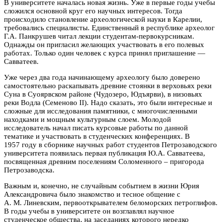
В университете началась новая жизнь. Уже в первые годы учебы
сложился основной круг его научных интересов. Тогда
происходило становление археологической науки в Карелии,
требовались специалисты. Единственный в республике археолог
Г.А. Панкрушев читал лекции студентам-первокурсникам.
Однажды он пригласил желающих участвовать в его полевых
работах. Только один человек с курса принял приглашение —
Савватеев.
Уже через два года начинающему археологу было доверено
самостоятельно раскапывать древние стоянки в верховьях реки
Суна в Суоярвском районе (Чудозеро, Юдъярви), в низовьях
реки Водла (Семеново II). Надо сказать, это были интересные и
сложные для исследования памятники, с многочисленными
находками и мощным культурным слоем. Молодой
исследователь начал писать курсовые работы по данной
тематике и участвовать в студенческих конференциях. В
1957 году в сборнике научных работ студентов Петрозаводского
университета появилась первая публикация Ю.А. Савватеева,
посвященная древним поселениям Соломенного – пригорода
Петрозаводска.
Важным и, конечно, не случайным событием в жизни Юрия
Александровича было знакомство и тесное общение с
А. М. Линевским, первооткрывателем беломорских петроглифов.
В годы учебы в университете он возглавлял научное
студенческое общества, на заседаниях которого нередко