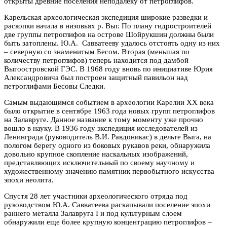
открыты древние поселения неподалеку от петроглифов.
Карельская археологическая экспедиция широкие разведки и
раскопки начала в низовьях р. Выг. По плану гидростроителей
две группы петроглифов на острове Шойрукшин должны были
быть затоплены. Ю.А. Савватееву удалось отстоять одну из них
– северную со знаменитым Бесом. Вторая (меньшая по
количеству петроглифов) теперь находится под дамбой
Выгоостровской ГЭС. В 1968 году вновь по инициативе Юрия
Александровича был построен защитный павильон над
петроглифами Бесовы Следки.
Самым выдающимся событием в археологии Карелии XX века
было открытие в сентябре 1963 года новых групп петроглифов
на Залавруге. Данное название к тому моменту уже прочно
вошло в науку. В 1936 году экспедиция исследователей из
Ленинграда (руководитель В.И. Равдоникас) в дельте Выга, на
пологом берегу одного из боковых рукавов реки, обнаружила
довольно крупное скопление наскальных изображений,
представляющих исключительный по своему научному и
художественному значению памятник первобытного искусства
эпохи неолита.
Спустя 28 лет участники археологического отряда под
руководством Ю.А. Савватеева раскапывали поселение эпохи
раннего металла Залавруга I и под культурным слоем
обнаружили еще более крупную концентрацию петроглифов –