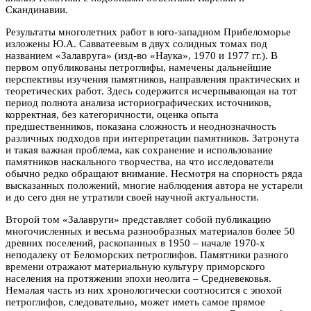
Скандинавии.
Результаты многолетних работ в юго-западном Прибеломорье
изложены Ю.А. Савватеевым в двух солидных томах под
названием «Залавруга» (изд-во «Наука», 1970 и 1977 гг.). В
первом опубликованы петроглифы, намечены дальнейшие
перспективы изучения памятников, направления практических и
теоретических работ. Здесь содержится исчерпывающая на тот
период полнота анализа историографических источников,
корректная, без категоричности, оценка опыта
предшественников, показана сложность и неоднозначность
различных подходов при интерпретации памятников. Затронута
и такая важная проблема, как сохранение и использование
памятников наскального творчества, на что исследователи
обычно редко обращают внимание. Несмотря на спорность ряда
высказанных положений, многие наблюдения автора не устарели
и до сего дня не утратили своей научной актуальности.
Второй том «Залавруги» представляет собой публикацию
многочисленных и весьма разнообразных материалов более 50
древних поселений, раскопанных в 1950 – начале 1970-х
неподалеку от Беломорских петроглифов. Памятники разного
времени отражают материальную культуру приморского
населения на протяжении эпохи неолита – Средневековья.
Немалая часть из них хронологически соотносится с эпохой
петроглифов, следовательно, может иметь самое прямое