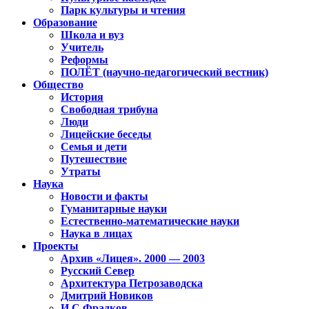
Парк культуры и чтения
Образование
Школа и вуз
Учитель
Реформы
ПОЛЁТ (научно-педагогический вестник)
Общество
История
Свободная трибуна
Люди
Лицейские беседы
Семья и дети
Путешествие
Утраты
Наука
Новости и факты
Гуманитарные науки
Естественно-математические науки
Наука в лицах
Проекты
Архив «Лицея». 2000 — 2003
Русский Север
Архитектура Петрозаводска
Дмитрий Новиков
И.С.Фрадков