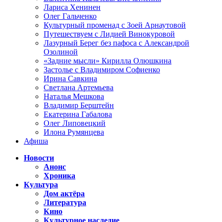
Лариса Хенинен
Олег Гальченко
Культурный променад с Зоей Арнаутовой
Путешествуем с Лидией Винокуровой
Лазурный Берег без пафоса с Александрой
Озолиной
«Задние мысли» Кирилла Олюшкина
Застолье с Владимиром Софиенко
Ирина Савкина
Светлана Артемьева
Наталья Мешкова
Владимир Берштейн
Екатерина Габалова
Олег Липовецкий
Илона Румянцева
Афиша
Новости
Анонс
Хроника
Культура
Дом актёра
Литература
Кино
Культурное наследие