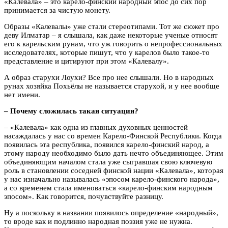
«Калевала» – это карело-финский народный эпос до сих пор
принимается за чистую монету.
Образы «Калевалы» уже стали стереотипами. Тот же сюжет про
деву Илматар – я слышала, как даже некоторые ученые относят
его к карельским рунам, что уж говорить о непрофессиональных
исследователях, которые пишут, что у карелов было такое-то
представление и цитируют при этом «Калевалу».
А образ старухи Лоухи? Все про нее слышали. Но в народных
рунах хозяйка Похьёлы не называется старухой, и у нее вообще
нет имени.
– Почему сложилась такая ситуация?
– «Калевала» как одна из главных духовных ценностей
насаждалась у нас со времен Карело-Финской Республики. Когда
появилась эта республика, появился карело-финский народ, а
этому народу необходимо было дать нечто объединяющее. Этим
объединяющим началом стала уже сыгравшая свою ключевую
роль в становлении соседней финской нации «Калевала», которая
у нас изначально называлась «эпосом карело-финского народа»,
а со временем стала именоваться «карело-финским народным
эпосом». Как говорится, почувствуйте разницу.
Ну а поскольку в названии появилось определение «народный»,
то вроде как и подлинно народная поэзия уже не нужна.