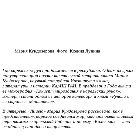
Мария Кундозерова. Фото: Ксения Лунина
Год карельских рун продолжается в республике. Одним из ярких
популяризаторов поэзии калевальской метрики стала Мария
Кундозерова, научный сотрудник Института языка,
литературы и истории КарНЦ РАН. В преддверии Года вышла
ее монография «Концепт мироздания в карельских рунах».
Эксперт стала одним из авторов календаря и книги «Рунола и
ее странные обитатели».
В интервью «Лицею» Мария Кундозерова рассказала, как в
представлениях карелов создавался мир, кто мог быть главным
персонажем «карельской Библии» и почему «Калевала» — это
не образец народного творчества.