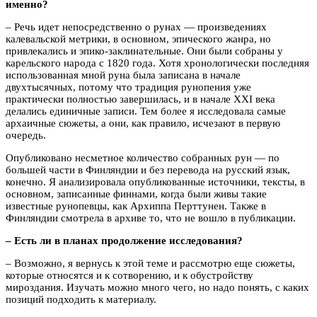
именно?
– Речь идет непосредственно о рунах — произведениях
калевальской метрики, в основном, эпического жанра, но
привлекались и эпико-заклинательные. Они были собраны у
карельского народа с 1820 года. Хотя хронологически последняя
использованная мной руна была записана в начале
двухтысячных, потому что традиция рунопения уже
практически полностью завершилась, и в начале XXI века
делались единичные записи. Тем более я исследовала самые
архаичные сюжеты, а они, как правило, исчезают в первую
очередь.
Опубликовано несметное количество собранных рун — по
большей части в Финляндии и без перевода на русский язык,
конечно. Я анализировала опубликованные источники, тексты, в
основном, записанные финнами, когда были живы такие
известные рунопевцы, как Архиппа Перттунен. Также в
Финляндии смотрела в архиве то, что не вошло в публикации.
– Есть ли в планах продолжение исследования?
– Возможно, я вернусь к этой теме и рассмотрю еще сюжеты,
которые относятся и к сотворению, и к обустройству
мироздания. Изучать можно много чего, но надо понять, с каких
позиций подходить к материалу.