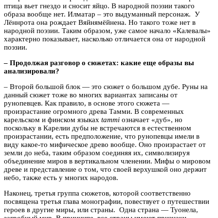
птица вьет гнездо и сносит яйцо. В народной поэзии такого
образа вообще нет. Илматар – это выдуманный персонаж. У
Лённрота она рождает Вяйнямёйнена. Но такого тоже нет в
народной поэзии. Таким образом, уже самое начало «Калевалы»
характерно показывает, насколько отличается она от народной
поэзии.
– Продолжая разговор о сюжетах: какие еще образы вы
анализировали?
– Второй большой блок — это сюжет о большом дубе. Руны на
данный сюжет тоже во многих вариантах записаны от
рунопевцев. Как правило, в основе этого сюжета —
произрастание огромного древа Тамми. В современных
карельском и финском языках
tammi
означает «дуб», но
поскольку в Карелии дубы не встречаются в естественном
произрастании, есть предположение, что рунопевцы имели в
виду какое-то мифическое древо вообще. Оно произрастает от
земли до неба, таким образом соединяя их, символизируя
объединение миров в вертикальном членении. Мифы о мировом
древе и представление о том, что своей верхушкой оно держит
небо, также есть у многих народов.
Наконец, третья группа сюжетов, которой соответственно
посвящена третья глава монографии, повествует о путешествии
героев в другие миры, или страны. Одна страна — Туонела,
загробный мир. В принципе, все страны имеют признаки