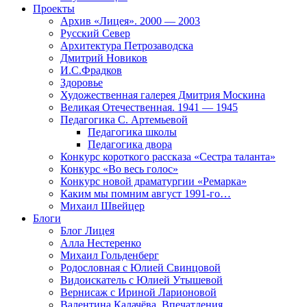
Проекты
Архив «Лицея». 2000 — 2003
Русский Север
Архитектура Петрозаводска
Дмитрий Новиков
И.С.Фрадков
Здоровье
Художественная галерея Дмитрия Москина
Великая Отечественная. 1941 — 1945
Педагогика С. Артемьевой
Педагогика школы
Педагогика двора
Конкурс короткого рассказа «Сестра таланта»
Конкурс «Во весь голос»
Конкурс новой драматургии «Ремарка»
Каким мы помним август 1991-го…
Михаил Швейцер
Блоги
Блог Лицея
Алла Нестеренко
Михаил Гольденберг
Родословная с Юлией Свинцовой
Видоискатель с Юлией Утышевой
Вернисаж с Ириной Ларионовой
Валентина Калачёва. Впечатления