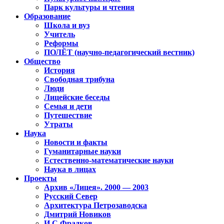
Парк культуры и чтения
Образование
Школа и вуз
Учитель
Реформы
ПОЛЁТ (научно-педагогический вестник)
Общество
История
Свободная трибуна
Люди
Лицейские беседы
Семья и дети
Путешествие
Утраты
Наука
Новости и факты
Гуманитарные науки
Естественно-математические науки
Наука в лицах
Проекты
Архив «Лицея». 2000 — 2003
Русский Север
Архитектура Петрозаводска
Дмитрий Новиков
И.С.Фрадков