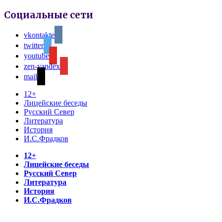
Социальные сети
vkontakte
twitter
youtube
zen-yandex
mail
12+
Лицейские беседы
Русский Север
Литература
История
И.С.Фрадков
12+
Лицейские беседы
Русский Север
Литература
История
И.С.Фрадков