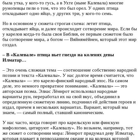
была утка, у кого-то гусь, а в Ухте (ныне Калевала) многие
рунопевцы пели о том, что это был орел. У одних птица
откладывает одно яйцо, у других три, у кого-то семь.
Но в основном у сюжета строгая схема: летит птица,
откладывает яйца, и далее происходит сотворение мира. Если бы
у карелов когда-то была своя Библия, ее первым сюжетом было
бы сотворение мира, а богом — Вяйнямёйнен, который этот мир
создал.
– В «Калевале» птица вьет гнездо на коленях девы
Илматар…
– Это очень сложная тема — соотношение собственно народной
поэзии и текста «Калевалы». У нас долгое время считается, что
«Калевала» — это карело-финский народный эпос. На самом
деле, это немного превратное понимание. «Калевала» — это
авторская поэма. Элиас Лённрот использовал народные
варианты рун, переработал их на свой вкус, объединил в
определенную сюжетную линию, подчинил ей действия героев и
издал, причем в нескольких вариантах. Вариант, который мы
знаем, — самый полный, ставший каноническим.
У нас часто, когда говорят про карельскую или финскую
мифологию, цитируют «Калевалу». Но возьмем, например, тот
же сюжет о сотворении мира: Лённрот придумал деву Илматар,
которая плавает в первозданном океане и на коленах которой