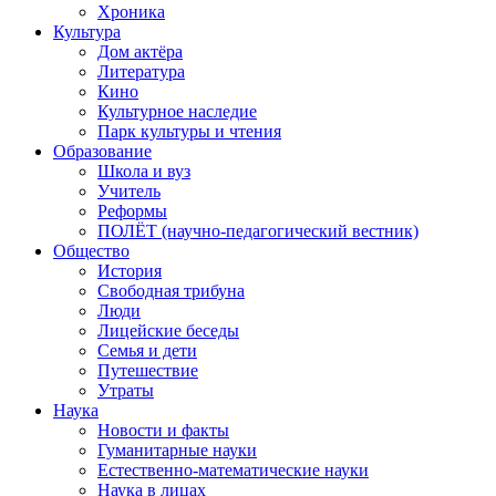
Хроника
Культура
Дом актёра
Литература
Кино
Культурное наследие
Парк культуры и чтения
Образование
Школа и вуз
Учитель
Реформы
ПОЛЁТ (научно-педагогический вестник)
Общество
История
Свободная трибуна
Люди
Лицейские беседы
Семья и дети
Путешествие
Утраты
Наука
Новости и факты
Гуманитарные науки
Естественно-математические науки
Наука в лицах