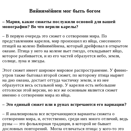
Вяйнямёйнен мог быть богом
– Мария, какие сюжеты послужили основой для вашей
монографии? Во что верили карелы?
– В первую очередь это сюжет о сотворении мира. По
представлениям карелов, мир произошел из яйца, снесенного
птицей на колено Вяйнямёйнена, который дрейфовал в открытом
океане. Птица у него на колене вьет гнездо, откладывает яйцо,
которое разбивается, и из его частей образуется небо, земля,
солнце, луна и звезды.
Этот сюжет имеет широкое мировое распространение. У финно-
угров также бытовал второй сюжет, по которому птица ныряет
на дно океана, достает оттуда частичку земли, и из нее
образуется весь остальной мир. У карелов есть небольшие
отголоски этой версии, но все же основным является сюжет
именно о сотворении мира из яйца.
– Это единый сюжет или в рунах встречаются его вариации?
– Я анализировала все встречающиеся варианты сюжета о
сотворении мира, и, естественно, среди них много отличий, ведь
руны — это фольклорная традиция, в которой не бывает
дословных повторений. Могла отличаться птица: у кого-то это