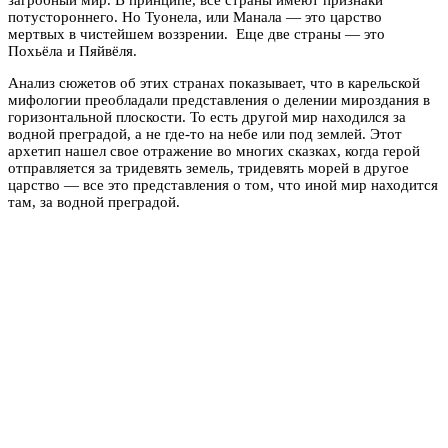
потустороннего. Но Туонела, или Манала — это царство
мертвых в чистейшем воззрении. Еще две страны — это
Похьёла и Пяйвёля.
Анализ сюжетов об этих странах показывает, что в карельской
мифологии преобладали представления о делении мироздания в
горизонтальной плоскости. То есть другой мир находился за
водной преградой, а не где-то на небе или под землей. Этот
архетип нашел свое отражение во многих сказках, когда герой
отправляется за тридевять земель, тридевять морей в другое
царство — все это представления о том, что иной мир находится
там, за водной преградой.