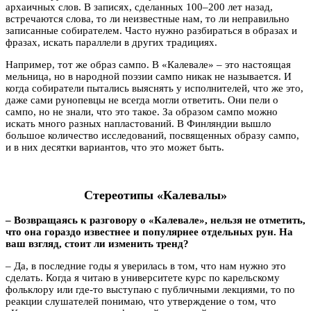
архаичных слов. В записях, сделанных 100–200 лет назад,
встречаются слова, то ли неизвестные нам, то ли неправильно
записанные собирателем. Часто нужно разбираться в образах и
фразах, искать параллели в других традициях.
Например, тот же образ сампо. В «Калевале» – это настоящая
мельница, но в народной поэзии сампо никак не называется. И
когда собиратели пытались выяснять у исполнителей, что же это,
даже сами рунопевцы не всегда могли ответить. Они пели о
сампо, но не знали, что это такое. За образом сампо можно
искать много разных напластований. В Финляндии вышло
большое количество исследований, посвященных образу сампо,
и в них десятки вариантов, что это может быть.
Стереотипы «Калевалы»
– Возвращаясь к разговору о «Калевале», нельзя не отметить,
что она гораздо известнее и популярнее отдельных рун. На
ваш взгляд, стоит ли изменить тренд?
– Да, в последние годы я уверилась в том, что нам нужно это
сделать. Когда я читаю в университете курс по карельскому
фольклору или где-то выступаю с публичными лекциями, то по
реакции слушателей понимаю, что утверждение о том, что