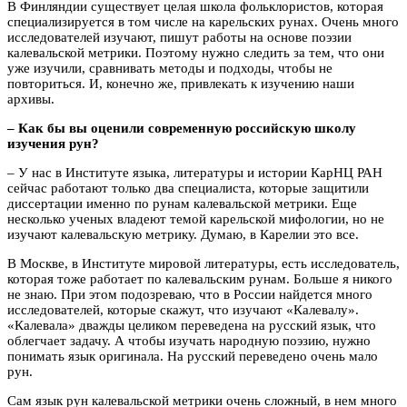
В Финляндии существует целая школа фольклористов, которая
специализируется в том числе на карельских рунах. Очень много
исследователей изучают, пишут работы на основе поэзии
калевальской метрики. Поэтому нужно следить за тем, что они
уже изучили, сравнивать методы и подходы, чтобы не
повториться. И, конечно же, привлекать к изучению наши
архивы.
– Как бы вы оценили современную российскую школу
изучения рун?
– У нас в Институте языка, литературы и истории КарНЦ РАН
сейчас работают только два специалиста, которые защитили
диссертации именно по рунам калевальской метрики. Еще
несколько ученых владеют темой карельской мифологии, но не
изучают калевальскую метрику. Думаю, в Карелии это все.
В Москве, в Институте мировой литературы, есть исследователь,
которая тоже работает по калевальским рунам. Больше я никого
не знаю. При этом подозреваю, что в России найдется много
исследователей, которые скажут, что изучают «Калевалу».
«Калевала» дважды целиком переведена на русский язык, что
облегчает задачу. А чтобы изучать народную поэзию, нужно
понимать язык оригинала. На русский переведено очень мало
рун.
Сам язык рун калевальской метрики очень сложный, в нем много