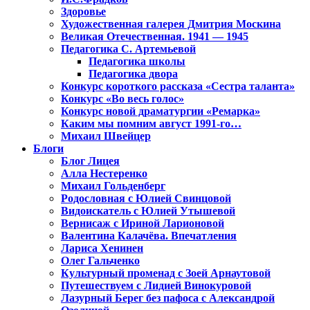
Здоровье
Художественная галерея Дмитрия Москина
Великая Отечественная. 1941 — 1945
Педагогика С. Артемьевой
Педагогика школы
Педагогика двора
Конкурс короткого рассказа «Сестра таланта»
Конкурс «Во весь голос»
Конкурс новой драматургии «Ремарка»
Каким мы помним август 1991-го…
Михаил Швейцер
Блоги
Блог Лицея
Алла Нестеренко
Михаил Гольденберг
Родословная с Юлией Свинцовой
Видоискатель с Юлией Утышевой
Вернисаж с Ириной Ларионовой
Валентина Калачёва. Впечатления
Лариса Хенинен
Олег Гальченко
Культурный променад с Зоей Арнаутовой
Путешествуем с Лидией Винокуровой
Лазурный Берег без пафоса с Александрой