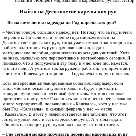
Из книги «Концепт мироздания в карельских рунах». Авто
Выйти на Десятилетие карельских рун
– Возлагаете ли вы надежды на Год карельских рун?
– Честно говоря, больших надежд нет. Потому что за год ничего
не решить. Но если мы в течение года сможем выйти на
Десятилетие карельских рун, тогда уже возможно запланировать
работу: адаптировать руны для школьников, издать
методические пособия, организовать курсы для учителей. Хотя
не знаю, насколько это перспективно и востребовано сегодня. Я
понимаю, что я погружена в эту тему и мне, конечно, кажется,
что это надо. А учителя так загружены работой, что прочитают
с детьми «Калевалу» и хорошо — Год карельских рун провели.
Есть интересные запланированные события, например, если
эпидемиологическая ситуация позволит, будет проходить
конкурс рунопевцев и песенный фестиваль. Но моя основная
претензия к программе Года опять же в том, что в нее включили
много мероприятий, посвященных «Калевале», хотя у нас уже
был Год «Калевалы», и каждый февраль у нас — месяц
«Калевалы». В итоге у людей останется впечатление, что этот
литературный эпос и есть карельские руны. А чтобы издать
сборник настоящих рун, нужно хоть пару лет подготовки.
– Где сегодня можно прочитать переводы карельских рун?