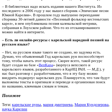
– В библиотеках надо искать издания нашего Института. Из
последнего: в 2006 году у нас вышел сборник «Эпические песни
Южной Карелии». В прошлом году выпушено переиздание
сборника 30-летней давности «Песенный фольклор кестеньгских
карел», в нем опубликована поэзия калевальской метрики,
собранная в Лоухском районе. Что-то из отсканированного
можно найти в интернете.
– Есть ли онлайн-ресурсы с карельской народной поэзией на
русском языке?
– Нет, на русском языке такого не создано, но задумка есть.
Думаю, что объявленный Год карельских рун поспособствует
тому, чтобы начать этот процесс. Скорее всего, такой ресурс
будет создан на базе «
ВепКара
» (корпуса вепсского и
карельского языков, разработанного в КарНЦ РАН. —
М.Д.
), у
нас был разговор с разработчиками, что в эту базу можно
внедрить подкорпус карельских рун. Планируется, что там будут
выложены тексты в оригинале и переводе и организован поиск
по названию, ключевым словам и темам.
Похожее
Теги:
карельские руны
,
мария дмитриева
,
Мария Кундозерова
,
наука Карелии