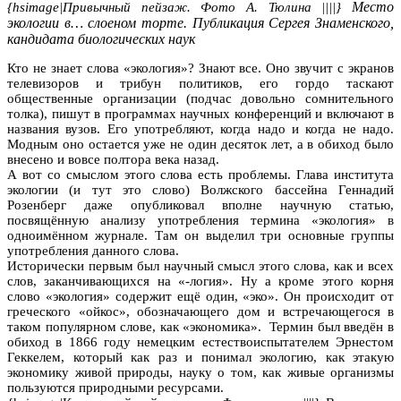
Место
{hsimage|Привычный пейзаж. Фото А. Тюлина ||||}
экологии в… слоеном торте. Публикация Сергея Знаменского,
кандидата биологических наук
Кто не знает слова «экология»? Знают все. Оно звучит с экранов
телевизоров и трибун политиков, его гордо таскают
общественные организации (подчас довольно сомнительного
толка), пишут в программах научных конференций и включают в
названия вузов. Его употребляют, когда надо и когда не надо.
Модным оно остается уже не один десяток лет, а в обиход было
внесено и вовсе полтора века назад.
А вот со смыслом этого слова есть проблемы. Глава института
экологии (и тут это слово) Волжского бассейна Геннадий
Розенберг даже опубликовал вполне научную статью,
посвящённую анализу употребления термина «экология» в
одноимённом журнале. Там он выделил три основные группы
употребления данного слова.
Исторически первым был научный смысл этого слова, как и всех
слов, заканчивающихся на «-логия». Ну а кроме этого корня
слово «экология» содержит ещё один, «эко». Он происходит от
греческого «ойкос», обозначающего дом и встречающегося в
таком популярном слове, как «экономика». Термин был введён в
обиход в 1866 году немецким естествоиспытателем Эрнестом
Геккелем, который как раз и понимал экологию, как этакую
экономику живой природы, науку о том, как живые организмы
пользуются природными ресурсами.