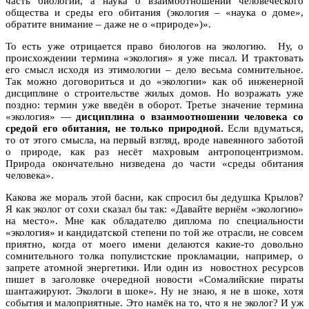
часть биологии, а наука о взаимоотношении человеческого
общества и среды его обитания (экология – «наука о доме»,
обратите внимание – даже не о «природе»)».
То есть уже отрицается право биологов на экологию. Ну, о
происхождении термина «экология» я уже писал. И трактовать
его смысл исходя из этимологии – дело весьма сомнительное.
Так можно договориться и до «экологии» как об инженерной
дисциплине о строительстве жилых домов. Но возражать уже
поздно: термин уже введён в оборот. Третье значение термина
«экология» —
дисциплина о взаимоотношении человека со
средой его обитания, не только природной.
Если вдуматься,
то от этого смысла, на первый взгляд, вроде навеянного заботой
о природе, как раз несёт махровым антропоцентризмом.
Природа окончательно низведена до части «среды обитания
человека».
Какова же мораль этой басни, как спросил бы дедушка Крылов?
Я как эколог от сохи сказал бы так: «Давайте вернём «экологию»
на место». Мне как обладателю диплома по специальности
«экология» и кандидатской степени по той же отрасли, не совсем
приятно, когда от моего имени делаются какие-то довольно
сомнительного толка популистские прокламации, например, о
запрете атомной энергетики. Или один из новостнох ресурсов
пишет в заголовке очередной новости «Сомалийские пираты
шантажируют. Экологи в шоке». Ну не знаю, я не в шоке, хотя
события и малоприятные. Это намёк на то, что я не эколог? И уж