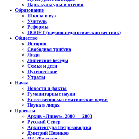
Парк культуры и чтения
Образование
Школа и вуз
Учитель
Реформы
ПОЛЁТ (научно-педагогический вестник)
Общество
История
Свободная трибуна
Люди
Лицейские беседы
Семья и дети
Путешествие
Утраты
Наука
Новости и факты
Гуманитарные науки
Естественно-математические науки
Наука в лицах
Проекты
Архив «Лицея». 2000 — 2003
Русский Север
Архитектура Петрозаводска
Дмитрий Новиков
И.С.Фрадков