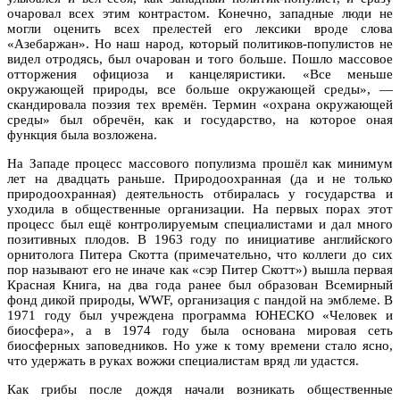
очаровал всех этим контрастом. Конечно, западные люди не
могли оценить всех прелестей его лексики вроде слова
«Азебаржан». Но наш народ, который политиков-популистов не
видел отродясь, был очарован и того больше. Пошло массовое
отторжения официоза и канцеляристики. «Все меньше
окружающей природы, все больше окружающей среды», —
скандировала поэзия тех времён. Термин «охрана окружающей
среды» был обречён, как и государство, на которое оная
функция была возложена.
На Западе процесс массового популизма прошёл как минимум
лет на двадцать раньше. Природоохранная (да и не только
природоохранная) деятельность отбиралась у государства и
уходила в общественные организации. На первых порах этот
процесс был ещё контролируемым специалистами и дал много
позитивных плодов. В 1963 году по инициативе английского
орнитолога Питера Скотта (примечательно, что коллеги до сих
пор называют его не иначе как «сэр Питер Скотт») вышла первая
Красная Книга, на два года ранее был образован Всемирный
фонд дикой природы, WWF, организация с пандой на эмблеме. В
1971 году был учреждена программа ЮНЕСКО «Человек и
биосфера», а в 1974 году была основана мировая сеть
биосферных заповедников. Но уже к тому времени стало ясно,
что удержать в руках вожжи специалистам вряд ли удастся.
Как грибы после дождя начали возникать общественные