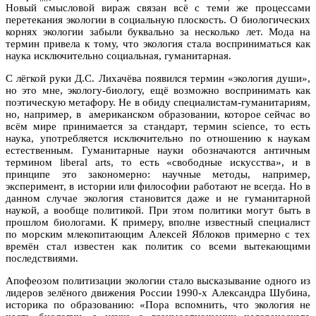
Новый смысловой вираж связан всё с теми же процессами
перетекания экологии в социальную плоскость. О биологических
корнях экологии забыли буквально за несколько лет. Мода на
термин привела к тому, что экология стала восприниматься как
наука исключительно социальная, гуманитарная.
С лёгкой руки Д.С. Лихачёва появился термин «экология души»,
но это мне, экологу-биологу, ещё возможно воспринимать как
поэтическую метафору. Не в обиду специалистам-гуманитариям,
но, например, в американском образовании, которое сейчас во
всём мире принимается за стандарт, термин science, то есть
наука, употребляется исключительно по отношению к наукам
естественным. Гуманитарные науки обозначаются античным
термином liberal arts, то есть «свободные искусства», и в
принципе это закономерно: научные методы, например,
эксперимент, в истории или философии работают не всегда. Но в
данном случае экология становится даже и не гуманитарной
наукой, а вообще политикой. При этом политики могут быть в
прошлом биологами. К примеру, вполне известный специалист
по морским млекопитающим Алексей Яблоков примерно с тех
времён стал известен как политик со всеми вытекающими
последствиями.
Апофеозом политизации экологии стало высказывание одного из
лидеров зелёного движения России 1990-х Александра Шубина,
историка по образованию: «Пора вспомнить, что экология не