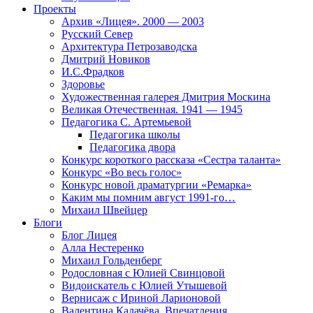
Проекты
Архив «Лицея». 2000 — 2003
Русский Север
Архитектура Петрозаводска
Дмитрий Новиков
И.С.Фрадков
Здоровье
Художественная галерея Дмитрия Москина
Великая Отечественная. 1941 — 1945
Педагогика С. Артемьевой
Педагогика школы
Педагогика двора
Конкурс короткого рассказа «Сестра таланта»
Конкурс «Во весь голос»
Конкурс новой драматургии «Ремарка»
Каким мы помним август 1991-го…
Михаил Швейцер
Блоги
Блог Лицея
Алла Нестеренко
Михаил Гольденберг
Родословная с Юлией Свинцовой
Видоискатель с Юлией Утышевой
Вернисаж с Ириной Ларионовой
Валентина Калачёва. Впечатления