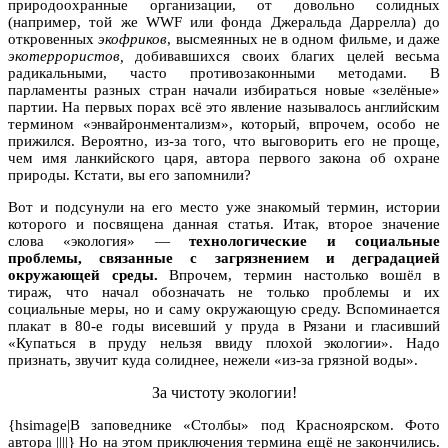
природоохранные организации, от довольно солидных
(например, той же WWF или фонда Джеральда Даррелла) до
откровенных
экофриков
, высмеянных не в одном фильме, и даже
экотеррористов,
добивавшихся своих благих целей весьма
радикальными, часто противозаконными методами. В
парламенты разных стран начали избираться новые «зелёные»
партии. На первых порах всё это явление называлось английским
термином «энвайронментализм», который, впрочем, особо не
прижился. Вероятно, из-за того, что выговорить его не проще,
чем имя ланкийского царя, автора первого закона об охране
природы. Кстати, вы его запомнили?
Вот и подсунули на его место уже знакомый термин, истории
которого и посвящена данная статья. Итак, второе значение
слова «экология» —
технологические и социальные
проблемы, связанные с загрязнением и деградацией
окружающей среды.
Впрочем, термин настолько вошёл в
тираж, что начал обозначать не только проблемы и их
социальные меры, но и саму окружающую среду. Вспоминается
плакат в 80-е годы висевший у пруда в Рязани и гласивший
«Купаться в пруду нельзя ввиду плохой экологии». Надо
признать, звучит куда солиднее, нежели «из-за грязной воды».
За чистоту экологии!
{hsimage|В заповеднике «Столбы» под Красноярском. Фото
автора ||||} Но на этом приключения термина ещё не закончились.