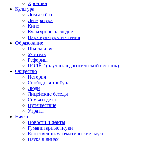
Хроника
Культура
Дом актёра
Литература
Кино
Культурное наследие
Парк культуры и чтения
Образование
Школа и вуз
Учитель
Реформы
ПОЛЁТ (научно-педагогический вестник)
Общество
История
Свободная трибуна
Люди
Лицейские беседы
Семья и дети
Путешествие
Утраты
Наука
Новости и факты
Гуманитарные науки
Естественно-математические науки
Наука в лицах