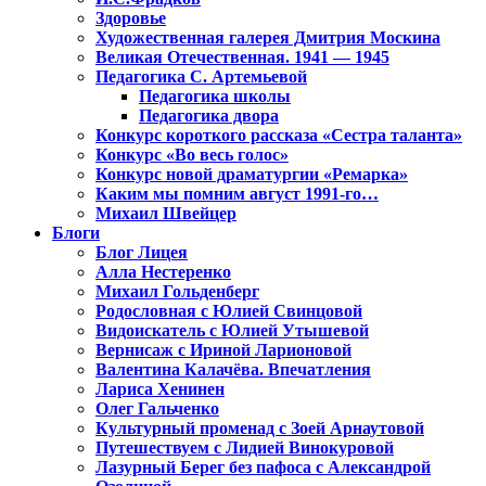
Здоровье
Художественная галерея Дмитрия Москина
Великая Отечественная. 1941 — 1945
Педагогика С. Артемьевой
Педагогика школы
Педагогика двора
Конкурс короткого рассказа «Сестра таланта»
Конкурс «Во весь голос»
Конкурс новой драматургии «Ремарка»
Каким мы помним август 1991-го…
Михаил Швейцер
Блоги
Блог Лицея
Алла Нестеренко
Михаил Гольденберг
Родословная с Юлией Свинцовой
Видоискатель с Юлией Утышевой
Вернисаж с Ириной Ларионовой
Валентина Калачёва. Впечатления
Лариса Хенинен
Олег Гальченко
Культурный променад с Зоей Арнаутовой
Путешествуем с Лидией Винокуровой
Лазурный Берег без пафоса с Александрой