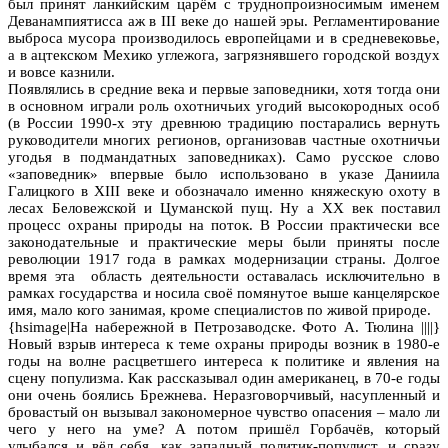
был принят ланкийским царём с труднопроизносимым именем
Деванампиятисса аж в III веке до нашей эры. Регламентирование
выброса мусора производилось европейцами и в средневековье,
а в ацтекском Мехико углежога, загрязнявшего городской воздух
и вовсе казнили.
Появлялись в средние века и первые заповедники, хотя тогда они
в основном играли роль охотничьих угодий высокородных особ
(в России 1990-х эту древнюю традицию постарались вернуть
руководители многих регионов, организовав частные охотничьи
угодья в подмандатных заповедниках). Само русское слово
«заповедник» впервые было использовано в указе Даниила
Галицкого в XIII веке и обозначало именно княжескую охоту в
лесах Беловежской и Цуманской пущ. Ну а XX век поставил
процесс охраны природы на поток. В России практически все
законодательные и практические меры были приняты после
революции 1917 года в рамках модернизации страны. Долгое
время эта область деятельности оставалась исключительно в
рамках государства и носила своё помянутое выше канцелярское
имя, мало кого занимая, кроме специалистов по живой природе.
{hsimage|На набережной в Петрозаводске. Фото А. Тюлина ||||}
Новый взрыв интереса к теме охраны природы возник в 1980-е
годы на волне расцветшего интереса к политике и явления на
сцену популизма. Как рассказывал один американец, в 70-е годы
они очень боялись Брежнева. Неразговорчивый, насупленный и
бровастый он вызывал закономерное чувство опасения – мало ли
чего у него на уме? А потом пришёл Горбачёв, который
улыбался и вёл себя, как западный политик-популист, и сразу