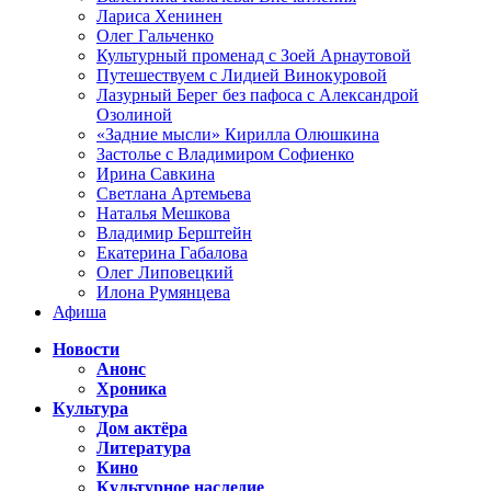
Лариса Хенинен
Олег Гальченко
Культурный променад с Зоей Арнаутовой
Путешествуем с Лидией Винокуровой
Лазурный Берег без пафоса с Александрой
Озолиной
«Задние мысли» Кирилла Олюшкина
Застолье с Владимиром Софиенко
Ирина Савкина
Светлана Артемьева
Наталья Мешкова
Владимир Берштейн
Екатерина Габалова
Олег Липовецкий
Илона Румянцева
Афиша
Новости
Анонс
Хроника
Культура
Дом актёра
Литература
Кино
Культурное наследие