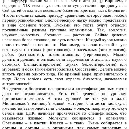
{hsimage|Курильский чай на скале. Фото автора ||||} Впрочем, с
середины XIX века наука экология существенно продвинулась.
Сейчас ей отводится несколько более конкретная часть биологии.
Чтобы пояснить какая, приведу сравнение, которое знает любой
первокурсник-биолог. Биологическую науку можно представить
в виде слоёного торта. Кусками это торта будут отрасли,
посвящённые разным группам организмов. Так, зоология
изучает животных, ботаника — растения. Сейчас деление
несколько более сложное, но суть остаётся. Каждый кусок можно
поделить ещё на несколько. Например, в зоологической науке
есть наука о птицах (орнитология), о насекомых (энтомология),
рыбах (ихтиология), млекопитающих (териология). Можно
делить и дальше: в энтомологии выделяются отдельные науки о
бабочках (лепидоптерология), жуках (колеоптерология) или
муравьях и осах (гименоптерология). Собственно, делить можно
вплоть уровня одного вида. По крайней мере, применительно к
виду
Homo sapiens
есть своя отрасль биологии, называемая
антропологией.
Но делением биологии по признакам классификационных групп
дело не ограничивается. Есть ещё деление по уровням
организации живого. А этих уровней не так уж и мало.
Минимальной единицей живой материи считается молекула:
именно во взаимодействии сложных молекул, например молекул
белков или ДНК, начинает проявляться то специфическое, что
называется жизнью. Молекулы собираются в органеллы.
Органеллы – в клетки. Клетки – в ткань. Ткань собирается в
органы, а органы – в организмы, тех самых животных и