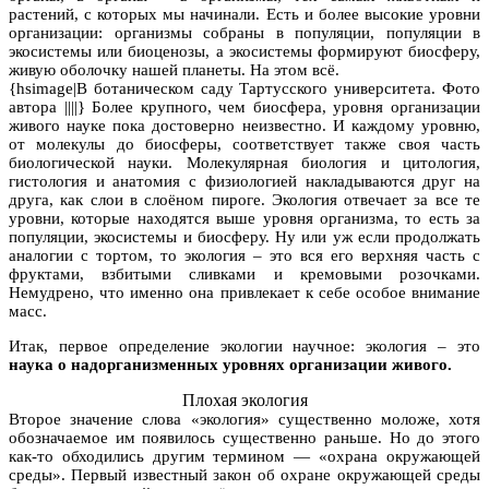
растений, с которых мы начинали. Есть и более высокие уровни
организации: организмы собраны в популяции, популяции в
экосистемы или биоценозы, а экосистемы формируют биосферу,
живую оболочку нашей планеты. На этом всё.
{hsimage|В ботаническом саду Тартусского университета. Фото
автора ||||} Более крупного, чем биосфера, уровня организации
живого науке пока достоверно неизвестно. И каждому уровню,
от молекулы до биосферы, соответствует также своя часть
биологической науки. Молекулярная биология и цитология,
гистология и анатомия с физиологией накладываются друг на
друга, как слои в слоёном пироге. Экология отвечает за все те
уровни, которые находятся выше уровня организма, то есть за
популяции, экосистемы и биосферу. Ну или уж если продолжать
аналогии с тортом, то экология – это вся его верхняя часть с
фруктами, взбитыми сливками и кремовыми розочками.
Немудрено, что именно она привлекает к себе особое внимание
масс.
Итак, первое определение экологии научное: экология – это
наука о надорганизменных уровнях организации живого.
Плохая экология
Второе значение слова «экология» существенно моложе, хотя
обозначаемое им появилось существенно раньше. Но до этого
как-то обходились другим термином — «охрана окружающей
среды». Первый известный закон об охране окружающей среды