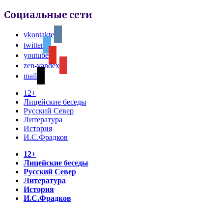
Социальные сети
vkontakte
twitter
youtube
zen-yandex
mail
12+
Лицейские беседы
Русский Север
Литература
История
И.С.Фрадков
12+
Лицейские беседы
Русский Север
Литература
История
И.С.Фрадков