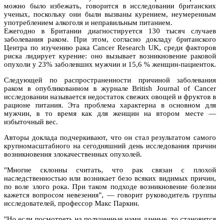
можно было избежать, говорится в исследовании британских
ученых, поскольку они были вызваны курением, неумеренным
употреблением алкоголя и неправильным питанием.
Ежегодно в Британии диагностируется 130 тысяч случаев
заболевания раком. При этом, согласно докладу британского
Центра по изучению рака Cancer Research UK, среди факторов
риска лидирует курение: оно вызывает возникновение раковой
опухоли у 23% заболевших мужчин и 15,6 % женщин-пациенток.
Следующей по распространенности причиной заболевания
раком в опубликованном в журнале British Journal of Cancer
исследовании называется недостаток свежих овощей и фруктов в
рационе питания. Эта проблема характерна в основном для
мужчин, в то время как для женщин на втором месте —
избыточный вес.
Авторы доклада подчеркивают, что он стал результатом самого
крупномасштабного на сегодняшний день исследования причин
возникновения злокачественных опухолей.
"Многие склонны считать, что рак связан с плохой
наследственностью или возникает безо всяких видимых причин,
по воле злого рока. При таком подходе возникновение болезни
кажется вопросом невезения", — говорит руководитель группы
исследователей, профессор Макс Паркин.
"Но если посмотреть на полученные нами данные, то становится