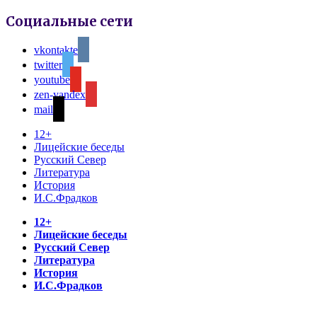
Социальные сети
vkontakte
twitter
youtube
zen-yandex
mail
12+
Лицейские беседы
Русский Север
Литература
История
И.С.Фрадков
12+
Лицейские беседы
Русский Север
Литература
История
И.С.Фрадков