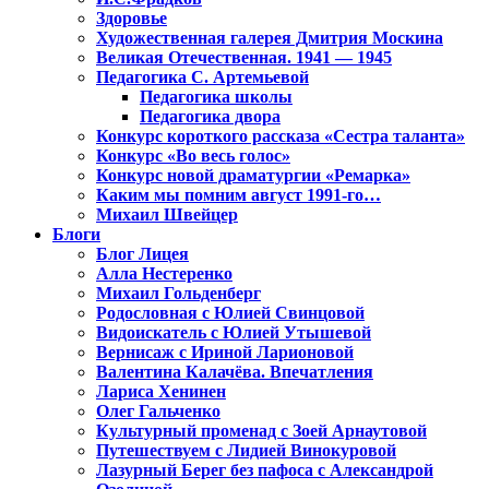
Здоровье
Художественная галерея Дмитрия Москина
Великая Отечественная. 1941 — 1945
Педагогика С. Артемьевой
Педагогика школы
Педагогика двора
Конкурс короткого рассказа «Сестра таланта»
Конкурс «Во весь голос»
Конкурс новой драматургии «Ремарка»
Каким мы помним август 1991-го…
Михаил Швейцер
Блоги
Блог Лицея
Алла Нестеренко
Михаил Гольденберг
Родословная с Юлией Свинцовой
Видоискатель с Юлией Утышевой
Вернисаж с Ириной Ларионовой
Валентина Калачёва. Впечатления
Лариса Хенинен
Олег Гальченко
Культурный променад с Зоей Арнаутовой
Путешествуем с Лидией Винокуровой
Лазурный Берег без пафоса с Александрой