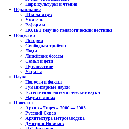
Парк культуры и чтения
Образование
Школа и вуз
Учитель
Реформы
ПОЛЁТ (научно-педагогический вестник)
Общество
История
Свободная трибуна
Люди
Лицейские беседы
Семья и дети
Путешествие
Утраты
Наука
Новости и факты
Гуманитарные науки
Естественно-математические науки
Наука в лицах
Проекты
Архив «Лицея». 2000 — 2003
Русский Север
Архитектура Петрозаводска
Дмитрий Новиков
И.С.Фрадков