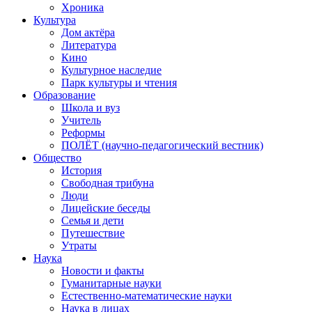
Хроника
Культура
Дом актёра
Литература
Кино
Культурное наследие
Парк культуры и чтения
Образование
Школа и вуз
Учитель
Реформы
ПОЛЁТ (научно-педагогический вестник)
Общество
История
Свободная трибуна
Люди
Лицейские беседы
Семья и дети
Путешествие
Утраты
Наука
Новости и факты
Гуманитарные науки
Естественно-математические науки
Наука в лицах