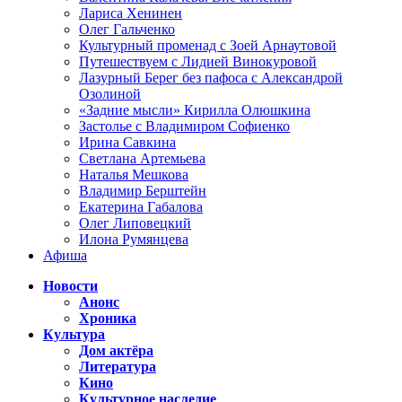
Лариса Хенинен
Олег Гальченко
Культурный променад с Зоей Арнаутовой
Путешествуем с Лидией Винокуровой
Лазурный Берег без пафоса с Александрой
Озолиной
«Задние мысли» Кирилла Олюшкина
Застолье с Владимиром Софиенко
Ирина Савкина
Светлана Артемьева
Наталья Мешкова
Владимир Берштейн
Екатерина Габалова
Олег Липовецкий
Илона Румянцева
Афиша
Новости
Анонс
Хроника
Культура
Дом актёра
Литература
Кино
Культурное наследие