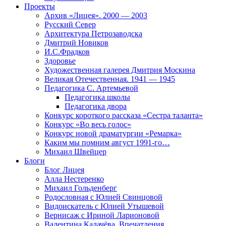
Проекты
Архив «Лицея». 2000 — 2003
Русский Север
Архитектура Петрозаводска
Дмитрий Новиков
И.С.Фрадков
Здоровье
Художественная галерея Дмитрия Москина
Великая Отечественная. 1941 — 1945
Педагогика С. Артемьевой
Педагогика школы
Педагогика двора
Конкурс короткого рассказа «Сестра таланта»
Конкурс «Во весь голос»
Конкурс новой драматургии «Ремарка»
Каким мы помним август 1991-го…
Михаил Швейцер
Блоги
Блог Лицея
Алла Нестеренко
Михаил Гольденберг
Родословная с Юлией Свинцовой
Видоискатель с Юлией Утышевой
Вернисаж с Ириной Ларионовой
Валентина Калачёва. Впечатления