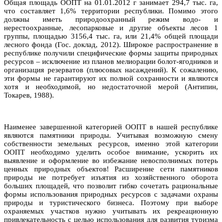
Общая площадь ООПТ на 01.01.2012 г занимает 294,7 тыс. га,
что составляет 1,6% территории республики. Помимо этого
должны иметь природоохранный режим водо- и
нерестоохранные, лесопарковые и другие объекты лесов 1
группы, площадью 3156,4 тыс. га, или 21,4% общей площади
лесного фонда (Гос. доклад, 2012). Широкое распространение в
республике получили специфические формы защиты природных
ресурсов – исключение из планов мелиорации болот-ягодников и
организация резерватов (плюсовых насаждений). К сожалению,
эти формы не гарантируют их полной сохранности и являются
хотя и необходимой, но недостаточной мерой (Антипин,
Токарев, 1988).
Наименее завершенной категорией ООПТ в нашей республике
являются памятники природы. Учитывая возможную смену
собственности земельных ресурсов, именно этой категории
ООПТ необходимо уделить особое внимание, ускорить их
выявление и оформление во избежание невосполнимых потерь
ценных природных объектов! Расширение сети памятников
природы не потребует изъятия из хозяйственного оборота
больших площадей, что позволит гибко сочетать рациональные
формы использования природных ресурсов с задачами охраны
природы и туристического бизнеса. Поэтому при выборе
охраняемых участков нужно учитывать их рекреационную
привлекательность с целью использования для развития туризма