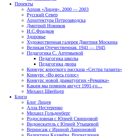
Проекты
Архив «Лицея». 2000 — 2003
Русский Север
Архитектура Петрозаводска
Дмитрий Новиков
И.С.Фрадков
Здоровье
Художественная галерея Дмитрия Москина
Великая Отечественная. 1941 — 1945
Педагогика С. Артемьевой
Педагогика школы
Педагогика двора
Конкурс короткого рассказа «Сестра таланта»
Конкурс «Во весь голос»
Конкурс новой драматургии «Ремарка»
Каким мы помним август 1991-го…
Михаил Швейцер
Блоги
Блог Лицея
Алла Нестеренко
Михаил Гольденберг
Родословная с Юлией Свинцовой
Видоискатель с Юлией Утышевой
Вернисаж с Ириной Ларионовой
Валентина Калачёва. Впечатления