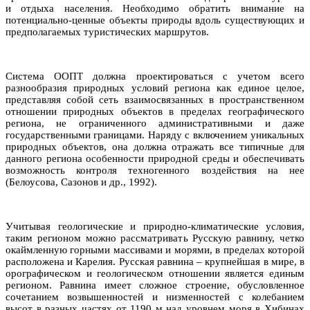
и отдыха населения. Необходимо обратить внимание на
потенциально-ценные объекты природы вдоль существующих и
предполагаемых туристических маршрутов.
Система ООПТ должна проектироваться с учетом всего
разнообразия природных условий региона как единое целое,
представляя собой сеть взаимосвязанных в пространственном
отношении природных объектов в пределах географического
региона, не ограниченного административными и даже
государственными границами. Наряду с включением уникальных
природных объектов, она должна отражать все типичные для
данного региона особенности природной среды и обеспечивать
возможность контроля техногенного воздействия на нее
(Белоусова, Сазонов и др., 1992).
Учитывая геологические и природно-климатические условия,
таким регионом можно рассматривать Русскую равнину, четко
окаймленную горными массивами и морями, в пределах которой
расположена и Карелия. Русская равнина – крупнейшая в мире, в
орографическом и геологическом отношении является единым
регионом. Равнина имеет сложное строение, обусловленное
сочетанием возвышенностей и низменностей с колебанием
высот в разных частях от 1190 м над уровнем моря в Хибинах