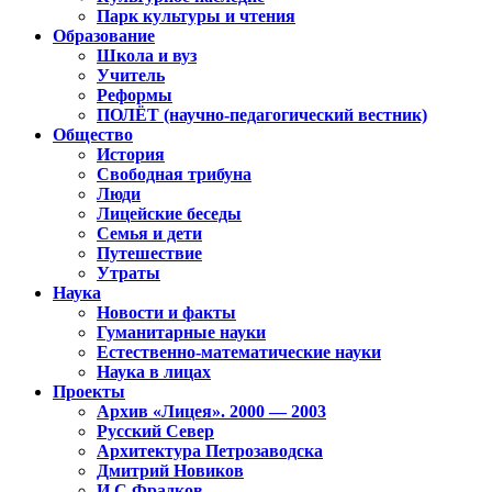
Парк культуры и чтения
Образование
Школа и вуз
Учитель
Реформы
ПОЛЁТ (научно-педагогический вестник)
Общество
История
Свободная трибуна
Люди
Лицейские беседы
Семья и дети
Путешествие
Утраты
Наука
Новости и факты
Гуманитарные науки
Естественно-математические науки
Наука в лицах
Проекты
Архив «Лицея». 2000 — 2003
Русский Север
Архитектура Петрозаводска
Дмитрий Новиков
И.С.Фрадков