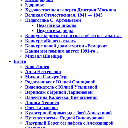
Здоровье
Художественная галерея Дмитрия Москина
Великая Отечественная. 1941 — 1945
Педагогика С. Артемьевой
Педагогика школы
Педагогика двора
Конкурс короткого рассказа «Сестра таланта»
Конкурс «Во весь голос»
Конкурс новой драматургии «Ремарка»
Каким мы помним август 1991-го…
Михаил Швейцер
Блоги
Блог Лицея
Алла Нестеренко
Михаил Гольденберг
Родословная с Юлией Свинцовой
Видоискатель с Юлией Утышевой
Вернисаж с Ириной Ларионовой
Валентина Калачёва. Впечатления
Лариса Хенинен
Олег Гальченко
Культурный променад с Зоей Арнаутовой
Путешествуем с Лидией Винокуровой
Лазурный Берег без пафоса с Александрой