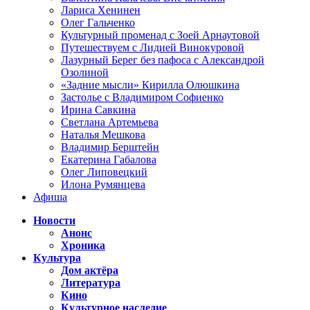
Лариса Хенинен
Олег Гальченко
Культурный променад с Зоей Арнаутовой
Путешествуем с Лидией Винокуровой
Лазурный Берег без пафоса с Александрой
Озолиной
«Задние мысли» Кирилла Олюшкина
Застолье с Владимиром Софиенко
Ирина Савкина
Светлана Артемьева
Наталья Мешкова
Владимир Берштейн
Екатерина Габалова
Олег Липовецкий
Илона Румянцева
Афиша
Новости
Анонс
Хроника
Культура
Дом актёра
Литература
Кино
Культурное наследие