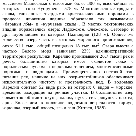
массивом Маанселькя с высотами более 300 м, высочайшая из
которых – гора Нуорунен – 578 м. Многочисленные гряды и
скалы, сложенные твердыми кристаллическими породами в
процессе движения ледника образовали так называемые
«бараньи лбы» и «курчавые скалы». В местах тектонических
впадин образовались озера: Ладожское, Онежское, Сегозеро и
др., глубочайшее из которых Пааноярви (128 м). Общее же
количество озер, часть из которых моренного происхождения,
2
около 61,1 тыс., общей площадью 18 тыс. км
. Озера вместе с
частью Белого моря занимают 23% административной
территории республики. Карелию пронизывают 26,7 тысяч рек и
речек, большинство которых имеет скалистое ложе с
порожистым руслом и неровным течением, многочисленными
порогами и водопадами. Преимущественно снеговой тип
питания рек, наличие на них озер-отстойников обеспечивает
исключительную чистоту и прозрачность вод. В водоемах
Карелии обитает 52 вида рыб, из которых 6 видов – морские,
временно заходящие на речные участки. В большинстве озер
совместно обитают окунь, налим, щука, сиг, ряпушка, плотва,
ерш. Более чем в половине водоемов встречаются хариус,
корюшка, озерный лосось, язь и лещ (Китаев, 1988).