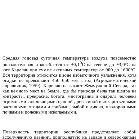
Средняя годовая суточная температура воздуха повсеместно
0
положительная и колеблется от +0,1
С на севере до +3,0ºС на
юге Карелии при сумме активных температур от 900 до 1600ºС.
Вся территория относится к зоне избыточного увлажнения, хотя
осадки не превышают 450–650 мм в год (Агроклиматический
справочник, 1959). Карелию называют Жемчужиной Севера, так
как немного мест на Земле, где бы природа была так щедра на
контрасты, прекрасна, богата, многогранна и одарила человека
огромными сокровищами: ценной древесиной и лекарственными
растениями, ягодами и грибами, рыбой и дичью, плодородными
почвами и полезными ископаемыми.
Поверхность территории республики представляет собой
всхолмленную равнину, приподнятую на западе и северо-западе