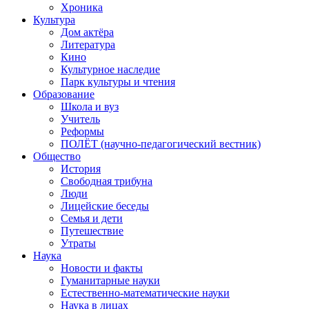
Хроника
Культура
Дом актёра
Литература
Кино
Культурное наследие
Парк культуры и чтения
Образование
Школа и вуз
Учитель
Реформы
ПОЛЁТ (научно-педагогический вестник)
Общество
История
Свободная трибуна
Люди
Лицейские беседы
Семья и дети
Путешествие
Утраты
Наука
Новости и факты
Гуманитарные науки
Естественно-математические науки
Наука в лицах