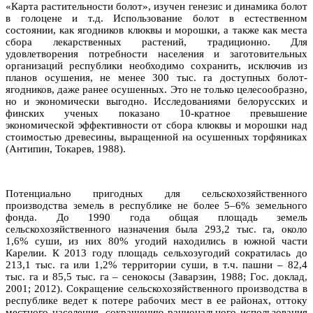
«Карта растительности болот», изучен генезис и динамика болот
в голоцене и т.д. Использование болот в естественном
состоянии, как ягодников клюквы и морошки, а также как места
сбора лекарственных растений, традиционно. Для
удовлетворения потребности населения и заготовительных
организаций республики необходимо сохранить, исключив из
планов осушения, не менее 300 тыс. га доступных болот-
ягодников, даже ранее осушенных. Это не только целесообразно,
но и экономически выгодно. Исследованиями белорусских и
финских ученых показано 10-кратное превышение
экономической эффективности от сбора клюквы и морошки над
стоимостью древесины, выращенной на осушенных торфяниках
(Антипин, Токарев, 1988).
Потенциально пригодных для сельскохозяйственного
производства земель в республике не более 5–6% земельного
фонда. До 1990 года общая площадь земель
сельскохозяйственного назначения была 293,2 тыс. га, около
1,6% суши, из них 80% угодий находились в южной части
Карелии. К 2013 году площадь сельхозугодий сократилась до
213,1 тыс. га или 1,2% территории суши, в т.ч. пашни – 82,4
тыс. га и 85,5 тыс. га – сенокосы (Заварзин, 1988; Гос. доклад,
2001; 2012). Сокращение сельскохозяйственного производства в
республике ведет к потере рабочих мест в ее районах, оттоку
местного населения, сокращению рационального использования