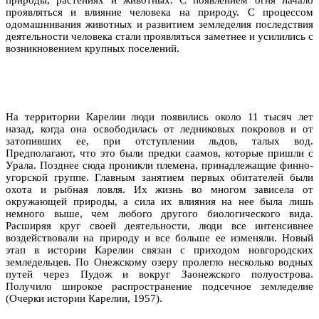
проявляться и влияние человека на природу. С процессом
одомашнивания животных и развитием земледелия последствия
деятельности человека стали проявляться заметнее и усилились с
возникновением крупных поселений.
На территории Карелии люди появились около 11 тысяч лет
назад, когда она освободилась от ледниковых покровов и от
затопивших ее, при отступлении льдов, талых вод.
Предполагают, что это были предки саамов, которые пришли с
Урала. Позднее сюда проникли племена, принадлежащие финно-
угорской группе. Главным занятием первых обитателей были
охота и рыбная ловля. Их жизнь во многом зависела от
окружающей природы, а сила их влияния на нее была лишь
немного выше, чем любого другого биологического вида.
Расширяя круг своей деятельности, люди все интенсивнее
воздействовали на природу и все больше ее изменяли. Новый
этап в истории Карелии связан с приходом новгородских
земледельцев. По Онежскому озеру пролегло несколько водных
путей через Пудож и вокруг Заонежского полуострова.
Получило широкое распространение подсечное земледелие
(Очерки истории Карелии, 1957).