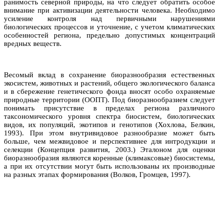
ранимость северной природы, на что следует обратить особое
внимание при активизации деятельности человека. Необходимо
усиление контроля над первичными нарушениями
биологических процессов и уточнение, с учетом климатических
особенностей региона, предельно допустимых концентраций
вредных веществ.
Весомый вклад в сохранение биоразнообразия естественных
экосистем, животных и растений, общего экологического баланса
и в сбережение генетического фонда вносят особо охраняемые
природные территории (ООПТ). Под биоразнообразием следует
понимать присутствие в пределах региона различного
таксономического уровня спектра биосистем, биологических
видов, их популяций, экотипов и генотипов (Хохлова, Белкин,
1993). При этом внутривидовое разнообразие может быть
больше, чем межвидовое и перспективнее для интродукции и
селекции (Концепция развития, 2003.) Эталоном для оценки
биоразнообразия являются коренные (климаксовые) биосистемы,
а при их отсутствии могут быть использованы их производные
на разных этапах формирования (Волков, Громцев, 1997).