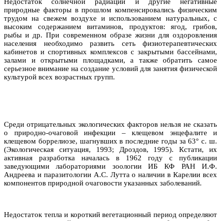
Недостаток солнечной радиации и другие негативные
природные факторы в прошлом компенсировались физическим
трудом на свежем воздухе и использованием натуральных, с
высоким содержанием витаминов, продуктов: ягод, грибов,
рыбы и др. При современном образе жизни для оздоровления
населения необходимо развить сеть физиотерапевтических
кабинетов и спортивных комплексов с закрытыми бассейнами,
залами и открытыми площадками, а также обратить самое
серьезное внимание на создание условий для занятия физической
культурой всех возрастных групп.
Среди отрицательных экологических факторов нельзя не сказать
о природно-очаговой инфекции – клещевом энцефалите и
клещевом боррелиозе, шагнувших в последние годы за 63° с. ш.
(Экологическая ситуация, 1993; Дроздов, 1995). Кстати, их
активная разработка началась в 1962 году с публикации
заведующими лабораториями зоологии ИБ КФ РАН И.Ф.
Андреева и паразитологии А.С. Лутта о наличии в Карелии всех
компонентов природной очаговости указанных заболеваний.
Недостаток тепла и короткий вегетационный период определяют