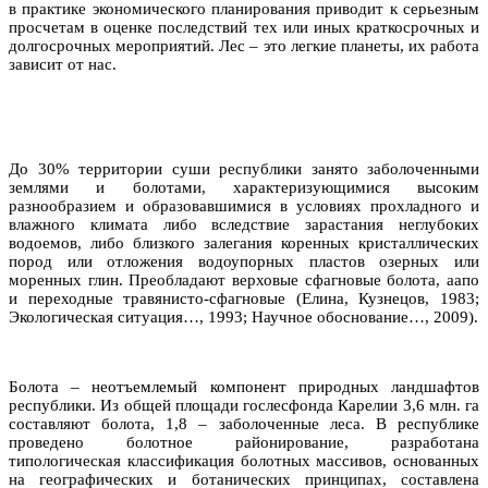
в практике экономического планирования приводит к серьезным
просчетам в оценке последствий тех или иных краткосрочных и
долгосрочных мероприятий. Лес – это легкие планеты, их работа
зависит от нас.
До 30% территории суши республики занято заболоченными
землями и болотами, характеризующимися высоким
разнообразием и образовавшимися в условиях прохладного и
влажного климата либо вследствие зарастания неглубоких
водоемов, либо близкого залегания коренных кристаллических
пород или отложения водоупорных пластов озерных или
моренных глин. Преобладают верховые сфагновые болота, аапо
и переходные травянисто-сфагновые (Елина, Кузнецов, 1983;
Экологическая ситуация…, 1993; Научное обоснование…, 2009).
Болота – неотъемлемый компонент природных ландшафтов
республики. Из общей площади гослесфонда Карелии 3,6 млн. га
составляют болота, 1,8 – заболоченные леса. В республике
проведено болотное районирование, разработана
типологическая классификация болотных массивов, основанных
на географических и ботанических принципах, составлена