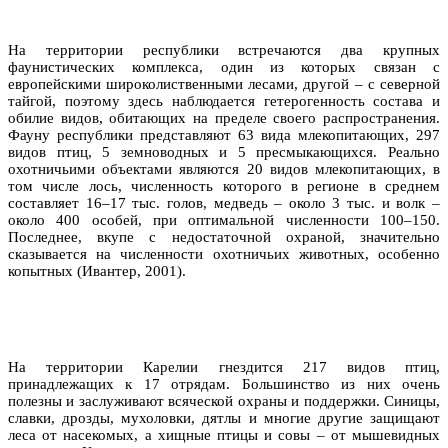
На территории республики встречаются два крупных
фаунистических комплекса, один из которых связан с
европейскими широколиственными лесами, другой – с северной
тайгой, поэтому здесь наблюдается гетерогенность состава и
обилие видов, обитающих на пределе своего распространения.
Фауну республики представляют 63 вида млекопитающих, 297
видов птиц, 5 земноводных и 5 пресмыкающихся. Реально
охотничьими объектами являются 20 видов млекопитающих, в
том числе лось, численность которого в регионе в среднем
составляет 16–17 тыс. голов, медведь – около 3 тыс. и волк –
около 400 особей, при оптимальной численности 100–150.
Последнее, вкупе с недостаточной охраной, значительно
сказывается на численности охотничьих животных, особенно
копытных (Ивантер, 2001).
На территории Карелии гнездится 217 видов птиц,
принадлежащих к 17 отрядам. Большинство из них очень
полезны и заслуживают всяческой охраны и поддержки. Синицы,
славки, дрозды, мухоловки, дятлы и многие другие защищают
леса от насекомых, а хищные птицы и совы – от мышевидных