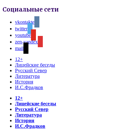
Социальные сети
vkontakte
twitter
youtube
zen-yandex
mail
12+
Лицейские беседы
Русский Север
Литература
История
И.С.Фрадков
12+
Лицейские беседы
Русский Север
Литература
История
И.С.Фрадков