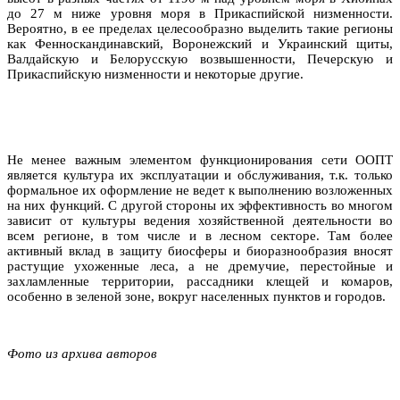
до 27 м ниже уровня моря в Прикаспийской низменности.
Вероятно, в ее пределах целесообразно выделить такие регионы
как Фенноскандинавский, Воронежский и Украинский щиты,
Валдайскую и Белорусскую возвышенности, Печерскую и
Прикаспийскую низменности и некоторые другие.
Не менее важным элементом функционирования сети ООПТ
является культура их эксплуатации и обслуживания, т.к. только
формальное их оформление не ведет к выполнению возложенных
на них функций. С другой стороны их эффективность во многом
зависит от культуры ведения хозяйственной деятельности во
всем регионе, в том числе и в лесном секторе. Там более
активный вклад в защиту биосферы и биоразнообразия вносят
растущие ухоженные леса, а не дремучие, перестойные и
захламленные территории, рассадники клещей и комаров,
особенно в зеленой зоне, вокруг населенных пунктов и городов.
Фото из архива авторов