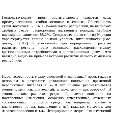
Господствующим типом растительности являются леса,
преимущественно хвойно-сосновые и еловые. Облесенность
суши достигает 52,8%. В южной части республики, на вырубках
хвойных лесов, расположены лиственные породы, хвойные
насаждения занимают 88,2%. Сегодня лесное хозяйство Карелии
характеризуется крайне низким уровнем интенсивности (Гос.
доклад., 2012). К сожалению, при определении стратегии
развития региона часто возникают расхождения между
краткосрочными потребностями и долгосрочными целями, что
наглядно видно на примере истории развития лесного комплекса
республики.
Несогласованность между экологией и экономикой проистекает в
основном в результате различного понимания временной
перспективы: интервал в 5–10 лет обычно рассматривается
экономистами как длительный, а экологами – как короткий. В
экономических расчетах редко обращается внимание на
постепенные изменения, особенно качественные, отдельных
составляющих природной среды, как например, эрозия и
кислотность почвы, накопление в ней тяжелых металлов, ход
лесовозобновления и т.д.. Игнорирование медленных изменений