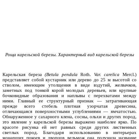
Роща карельской березы. Характерный вид карельской березы
Карельская береза
(Betula pendula
Roth.
Var. carelica
Mercl.)
представляет собой кустарник или дерево до 25 м высотой со
стволом, имеющим утолщения в виде вздутий, желвачков,
заметных под тонкой корой молодых деревьев, или крупные
бочковидные образования и наплывы с перехватами между
ними. Главный ее структурный признак — затрагивающая
прежде всего стебель плотная узорчатая древесина,
отличающаяся поверхностными углублениями — ямчатостью.
Обнаруженное у сахарного клена, сосны, ольхи и других пород,
это явление у карельской березы выражено наиболее ярко. По
красоте рисунка ей нет равных среди других лиственных
светлых пород. Благодаря использованию в интерьерах
монарших покоев и дворцов вельмож она получила название