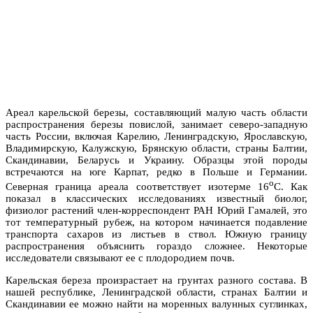
Ареал карельской березы, составляющий малую часть области
распространения березы повислой, занимает северо-западную
часть России, включая Карелию, Ленинградскую, Ярославскую,
Владимирскую, Калужскую, Брянскую области, страны Балтии,
Скандинавии, Беларусь и Украину. Образцы этой породы
встречаются на юге Карпат, редко в Польше и Германии.
о
Северная граница ареала соответствует изотерме 16
С. Как
показал в классических исследованиях известный биолог,
физиолог растений член-корреспондент РАН Юрий Гамалей, это
тот температурный рубеж, на котором начинается подавление
транспорта сахаров из листьев в ствол. Южную границу
распространения объяснить гораздо сложнее. Некоторые
исследователи связывают ее с плодородием почв.
Карельская береза произрастает на грунтах разного состава. В
нашей республике, Ленинградской области, странах Балтии и
Скандинавии ее можно найти на моренных валунных суглинках,