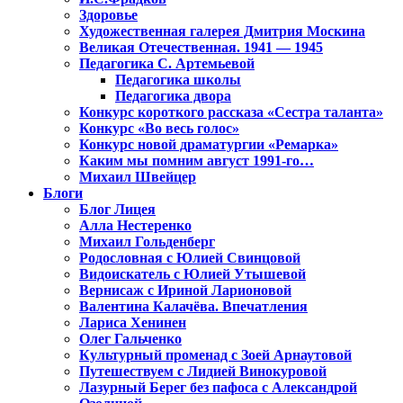
Здоровье
Художественная галерея Дмитрия Москина
Великая Отечественная. 1941 — 1945
Педагогика С. Артемьевой
Педагогика школы
Педагогика двора
Конкурс короткого рассказа «Сестра таланта»
Конкурс «Во весь голос»
Конкурс новой драматургии «Ремарка»
Каким мы помним август 1991-го…
Михаил Швейцер
Блоги
Блог Лицея
Алла Нестеренко
Михаил Гольденберг
Родословная с Юлией Свинцовой
Видоискатель с Юлией Утышевой
Вернисаж с Ириной Ларионовой
Валентина Калачёва. Впечатления
Лариса Хенинен
Олег Гальченко
Культурный променад с Зоей Арнаутовой
Путешествуем с Лидией Винокуровой
Лазурный Берег без пафоса с Александрой