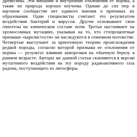
древесины. Эти внешние и внутренние отклонения от нормы, а
также их природа хорошо изучены. Однако до сих пор в
научном сообществе нет единого мнения о причинах их
образования. Одни специалисты считают это результатом
воздействия бактерий и вирусов. Другие основывают свои
гипотезы на химическом составе почв. Третьи настаивают на
хромосомных мутациях, указывая на то, что стопроцентные
признаки «карелистости» не наследуются в семенном потомстве.
Четвертые выступают за криогенную теорию происхождения
редкой породы, согласно которой признаки ее отклонения от
нормы — результат влияния заморозков на обычную березу в
раннем возрасте. Авторы же данной статьи склоняются к версии
мутагенного воздействия на эту породу радиоактивного газа
радона, поступающего из литосферы.