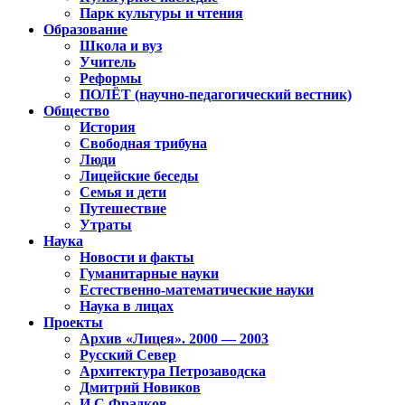
Парк культуры и чтения
Образование
Школа и вуз
Учитель
Реформы
ПОЛЁТ (научно-педагогический вестник)
Общество
История
Свободная трибуна
Люди
Лицейские беседы
Семья и дети
Путешествие
Утраты
Наука
Новости и факты
Гуманитарные науки
Естественно-математические науки
Наука в лицах
Проекты
Архив «Лицея». 2000 — 2003
Русский Север
Архитектура Петрозаводска
Дмитрий Новиков
И.С.Фрадков