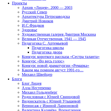
Проекты
Архив «Лицея». 2000 — 2003
Русский Север
Архитектура Петрозаводска
Дмитрий Новиков
И.С.Фрадков
Здоровье
Художественная галерея Дмитрия Москина
Великая Отечественная. 1941 — 1945
Педагогика С. Артемьевой
Педагогика школы
Педагогика двора
Конкурс короткого рассказа «Сестра таланта»
Конкурс «Во весь голос»
Конкурс новой драматургии «Ремарка»
Каким мы помним август 1991-го…
Михаил Швейцер
Блоги
Блог Лицея
Алла Нестеренко
Михаил Гольденберг
Родословная с Юлией Свинцовой
Видоискатель с Юлией Утышевой
Вернисаж с Ириной Ларионовой
Валентина Калачёва. Впечатления