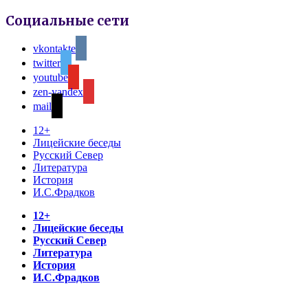
Социальные сети
vkontakte
twitter
youtube
zen-yandex
mail
12+
Лицейские беседы
Русский Север
Литература
История
И.С.Фрадков
12+
Лицейские беседы
Русский Север
Литература
История
И.С.Фрадков