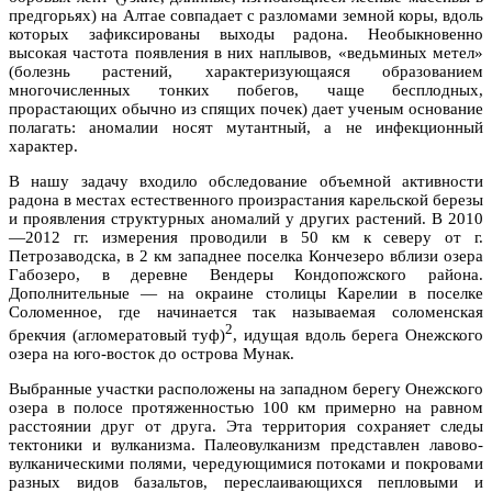
предгорьях) на Алтае совпадает с разломами земной коры, вдоль
которых зафиксированы выходы радона. Необыкновенно
высокая частота появления в них наплывов, «ведьминых метел»
(болезнь растений, характеризующаяся образованием
многочисленных тонких побегов, чаще бесплодных,
прорастающих обычно из спящих почек) дает ученым основание
полагать: аномалии носят мутантный, а не инфекционный
характер.
В нашу задачу входило обследование объемной активности
радона в местах естественного произрастания карельской березы
и проявления структурных аномалий у других растений. В 2010
—2012 гг. измерения проводили в 50 км к северу от г.
Петрозаводска, в 2 км западнее поселка Кончезеро вблизи озера
Габозеро, в деревне Вендеры Кондопожского района.
Дополнительные — на окраине столицы Карелии в поселке
Соломенное, где начинается так называемая соломенская
2
брекчия (агломератовый туф)
, идущая вдоль берега Онежского
озера на юго-восток до острова Мунак.
Выбранные участки расположены на западном берегу Онежского
озера в полосе протяженностью 100 км примерно на равном
расстоянии друг от друга. Эта территория сохраняет следы
тектоники и вулканизма. Палеовулканизм представлен лавово-
вулканическими полями, чередующимися потоками и покровами
разных видов базальтов, переслаивающихся пепловыми и