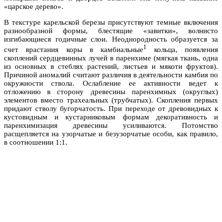
«царское дерево».
В текстуре карельской березы присутствуют темные включения
разнообразной формы, блестящие «завитки», волнисто
изгибающиеся годичные слои. Неоднородность образуется за
1
счет врастания коры в камбиальные
кольца, появления
скоплений сердцевинных лучей в паренхиме (мягкая ткань, одна
из основных в стеблях растений, листьев и мякоти фруктов).
Причиной аномалий считают различия в деятельности камбия по
окружности ствола. Ослабление ее активности ведет к
отложению в сторону древесины паренхимных (округлых)
элементов вместо трахеальных (трубчатых). Скопления первых
придают стволу бугорчатость. При переходе от древовидных к
кустовидным и кустарниковым формам декоративность и
паренхимизация древесины усиливаются. Потомство
расщепляется на узорчатые и безузорчатые особи, как правило,
в соотношении 1:1.