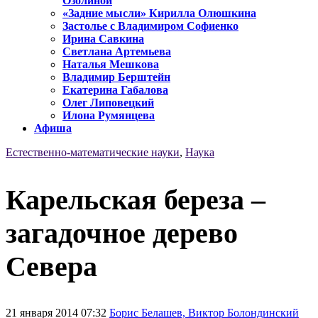
Озолиной
«Задние мысли» Кирилла Олюшкина
Застолье с Владимиром Софиенко
Ирина Савкина
Светлана Артемьева
Наталья Мешкова
Владимир Берштейн
Екатерина Габалова
Олег Липовецкий
Илона Румянцева
Афиша
Естественно-математические науки
,
Наука
Карельская береза –
загадочное дерево
Севера
21 января 2014 07:32
Борис Белашев, Виктор Болондинский