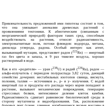
Привлекательность предложенной ими гипотезы состоит в том,
что она увязывает аномалии древесных растений с
проявлениями тектоники. К абиотическим (связанным с
неорганической природой) факторам таких сред, способным
воздействовать на растения, относят радиоактивность,
электромагнитные поля, потоки флюидов: водорода, метана,
диоксида углерода, радона. Особый интерес как агент,
222
вызывающий мутации, представляет радон (
Rn) — инертный
газ без цвета и запаха, в 9 раз тяжелее воздуха, хорошо
растворимый в воде.
238
226
Как и его «родители» — уран (
U) и радий (
Ra), радон —
альфа-излучатель с периодом полураспада 3,82 суток, дающий
семейство дочерних нестабильных изотопов свинца, висмута,
полония, таллия — источников а-, р- и у- излучения. С водой
инертный газ и продукты его распада через корни попадают в
растение, вызывают механические повреждения, генерацию
стрессовых белков, интенсивное деление клеток камбия.
Радиоактивность сдвигает равновесие биологической среды в
сторону мутагенеза и видообразования. Так, расположение
боровых лент (узкие, длинные, изгибающиеся лесные массивы в