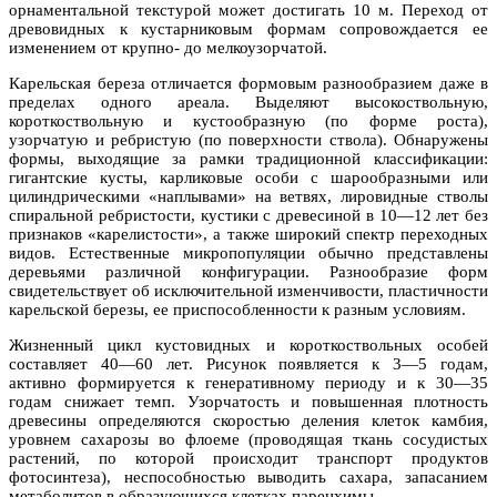
орнаментальной текстурой может достигать 10 м. Переход от
древовидных к кустарниковым формам сопровождается ее
изменением от крупно- до мелкоузорчатой.
Карельская береза отличается формовым разнообразием даже в
пределах одного ареала. Выделяют высокоствольную,
короткоствольную и кустообразную (по форме роста),
узорчатую и ребристую (по поверхности ствола). Обнаружены
формы, выходящие за рамки традиционной классификации:
гигантские кусты, карликовые особи с шарообразными или
цилиндрическими «наплывами» на ветвях, лировидные стволы
спиральной ребристости, кустики с древесиной в 10—12 лет без
признаков «карелистости», а также широкий спектр переходных
видов. Естественные микропопуляции обычно представлены
деревьями различной конфигурации. Разнообразие форм
свидетельствует об исключительной изменчивости, пластичности
карельской березы, ее приспособленности к разным условиям.
Жизненный цикл кустовидных и короткоствольных особей
составляет 40—60 лет. Рисунок появляется к 3—5 годам,
активно формируется к генеративному периоду и к 30—35
годам снижает темп. Узорчатость и повышенная плотность
древесины определяются скоростью деления клеток камбия,
уровнем сахарозы во флоеме (проводящая ткань сосудистых
растений, по которой происходит транспорт продуктов
фотосинтеза), неспособностью выводить сахара, запасанием
метаболитов в образующихся клетках паренхимы.