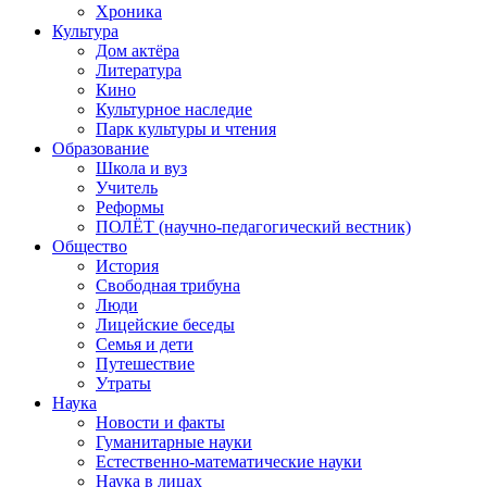
Хроника
Культура
Дом актёра
Литература
Кино
Культурное наследие
Парк культуры и чтения
Образование
Школа и вуз
Учитель
Реформы
ПОЛЁТ (научно-педагогический вестник)
Общество
История
Свободная трибуна
Люди
Лицейские беседы
Семья и дети
Путешествие
Утраты
Наука
Новости и факты
Гуманитарные науки
Естественно-математические науки
Наука в лицах