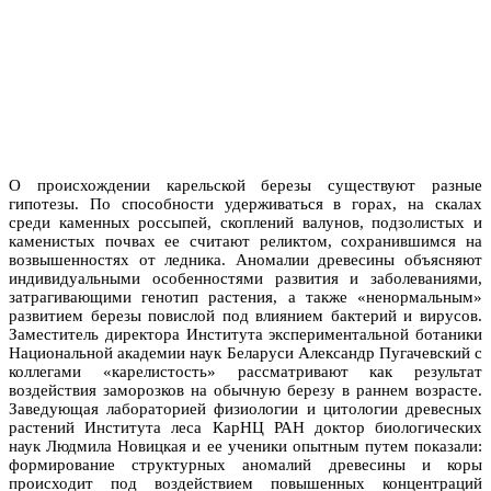
О происхождении карельской березы существуют разные
гипотезы. По способности удерживаться в горах, на скалах
среди каменных россыпей, скоплений валунов, подзолистых и
каменистых почвах ее считают реликтом, сохранившимся на
возвышенностях от ледника. Аномалии древесины объясняют
индивидуальными особенностями развития и заболеваниями,
затрагивающими генотип растения, а также «ненормальным»
развитием березы повислой под влиянием бактерий и вирусов.
Заместитель директора Института экспериментальной ботаники
Национальной академии наук Беларуси Александр Пугачевский с
коллегами «карелистость» рассматривают как результат
воздействия заморозков на обычную березу в раннем возрасте.
Заведующая лабораторией физиологии и цитологии древесных
растений Института леса КарНЦ РАН доктор биологических
наук Людмила Новицкая и ее ученики опытным путем показали:
формирование структурных аномалий древесины и коры
происходит под воздействием повышенных концентраций