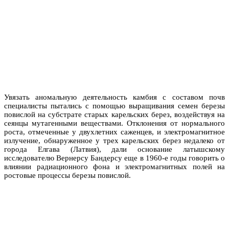
Увязать аномальную деятельность камбия с составом почв
специалисты пытались с помощью выращивания семен березы
повислой на субстрате старых карельских берез, воздействуя на
сеянцы мутагенными веществами. Отклонения от нормального
роста, отмеченные у двухлетних саженцев, и электромагнитное
излучение, обнаруженное у трех карельских берез недалеко от
города Елгава (Латвия), дали основание латышскому
исследователю Вернерсу Бандерсу еще в 1960-е годы говорить о
влиянии радиационного фона и электромагнитных полей на
ростовые процессы березы повислой.