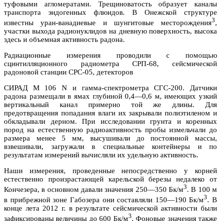
туфовыми агломератами. Трещиноватость образует каналы
транспорта эндогенных флюидов. В Онежской структуре
3
известны уран-ванадиевые и шунгитовые месторождения
,
участки выхода радионуклидов на дневную поверхность, высока
здесь и объемная активность радона.
Радиационные измерения проводили с помощью
сцинтилляционного радиометра СРП-68, сейсмической
радоновой станции СРС-05, детекторов
СИРАД М 106 N и гамма-спектрометра СГС-200. Датчики
радона размещали в ямах глубиной 0,4—0,6 м, имеющих узкий
вертикальный канал примерно той же длины. Для
предотвращения попадания влаги их закрывали полиэтиленом и
обкладывали дерном. При исследовании грунта и коренных
пород на естественную радиоактивность пробы измельчали до
размера менее 5 мм, высушивали до постоянной массы,
взвешивали, загружали в специальные контейнеры и по
результатам измерений вычисляли их удельную активность.
Наши измерения, проведенные непосредственно у корней
естественно произрастающей карельской березы недалеко от
3
Кончезера, в основном давали значения 250—350 Бк/м
. В 100 м
3
в прибрежной зоне Габозера они составляли 150—190 Бк/м
. В
конце лета 2012 г. в результате сейсмической активности были
3
зафиксированы величины до 600 Бк/м
. Фоновые значения также