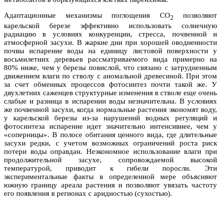
Адаптационные механизмы поглощения СО
позволяют
2
карельской березе эффективно использовать солнечную
радиацию в условиях конкуренции, стресса, почвенной и
атмосферной засухи. В жаркие дни при хорошей оводненности
почвы испарение воды на единицу листовой поверхности у
восьмилетних деревьев рассматриваемого вида примерно на
80% ниже, чем у березы повислой, что связано с затрудненным
движением влаги по стволу с аномальной древесиной. При этом
за счет обменных процессов фотосинтез почти такой же. У
двухлетних саженцев структурные изменения в стволе еще очень
слабые и разница в испарении воды незначительна. В условиях
же почвенной засухи, когда нормальные растения экономят воду,
у карельской березы из-за нарушений водных регуляций и
фотосинтеза испарение идет значительно интенсивнее, чем у
«соперницы». В полосе обитания ценного вида, где длительные
засухи редки, с учетом возможных ограничений роста риск
потери воды оправдан. Неэкономное использование влаги при
продолжительной засухе, сопровождаемой высокой
температурой, приводит к гибели поросли. Эти
экспериментальные факты в определенной мере объясняют
южную границу ареала растения и позволяют увязать частоту
его появления в регионах с аридностью (сухостью).