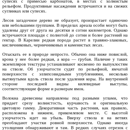
супесях с примесью карбонатов, в местах с холмистым
рельефом. Продуктивные насаждения встречаются и на свежих
суглинках или супесях.
Лесов загадочное дерево не образует, произрастает одиночно
или небольшими группами. В пределах ареала особи могут быть
удалены друг от друга на десятки и сотни километров. Однако
встречаются площади с полнотой до сотни и более растений на
гектар. В Карелии редкая порода растет в травяно-злаковых,
кисличниковых, черничниковых и каменистых лесах.
Отыскать ее в природе непросто. Обычно она ниже повислой,
крона у нее более редкая, а кора — грубая. Наличие у таких
экземпляров текстуры устанавливают косвенно по выпуклостям
на стволе. Об узорчатости судят по рельефной, ямчатой
поверхности с эллипсовидными углублениями, несколько
вытянутыми вдоль ствола после удаления коры. На внутренней
стороне последней видны килевидные выступы,
соответствующие форме и размерам ямок.
Волокна древесины направлены под разными углами, что
придает срезу волнистость, курчавость и оригинальную
цветовую гамму. Декоративная часть растения, как правило,
расположена в нижнем, прикомлевом месте. С высотой
узорчатость идет на убыль. Вверху ствола и на ветвях
преобладают участки ровной поверхности. Однако иногда
утолщения обнаруживают и там. В редких случаях отрезок с