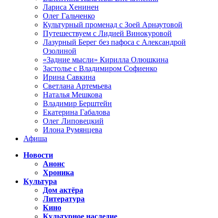
Лариса Хенинен
Олег Гальченко
Культурный променад с Зоей Арнаутовой
Путешествуем с Лидией Винокуровой
Лазурный Берег без пафоса с Александрой
Озолиной
«Задние мысли» Кирилла Олюшкина
Застолье с Владимиром Софиенко
Ирина Савкина
Светлана Артемьева
Наталья Мешкова
Владимир Берштейн
Екатерина Габалова
Олег Липовецкий
Илона Румянцева
Афиша
Новости
Анонс
Хроника
Культура
Дом актёра
Литература
Кино
Культурное наследие