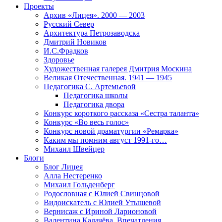
Проекты
Архив «Лицея». 2000 — 2003
Русский Север
Архитектура Петрозаводска
Дмитрий Новиков
И.С.Фрадков
Здоровье
Художественная галерея Дмитрия Москина
Великая Отечественная. 1941 — 1945
Педагогика С. Артемьевой
Педагогика школы
Педагогика двора
Конкурс короткого рассказа «Сестра таланта»
Конкурс «Во весь голос»
Конкурс новой драматургии «Ремарка»
Каким мы помним август 1991-го…
Михаил Швейцер
Блоги
Блог Лицея
Алла Нестеренко
Михаил Гольденберг
Родословная с Юлией Свинцовой
Видоискатель с Юлией Утышевой
Вернисаж с Ириной Ларионовой
Валентина Калачёва. Впечатления