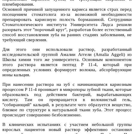
пломбирования.
Основной причиной запущенного кариеса является страх перед
посещением стоматолога из-за возможной необходимости
препарировать кариозную полость бормашиной. Сотрудники
Стоматологического института Университета Лидса решили
разорвать этот "порочный круг", разработав более естественный
способ восстановления зуба на ранних стадиях заболевания, не
требующий сверления.
Для этого они использовали раствор, разработанный
исследовательской группой Амалии Аггели (Amalia Aggeli) из
Школы химии того же университета. Основным компонентом
этого раствора является пептид P 11-4, который при
определенных условиях формирует волокна, абсорбирующие
ионы кальция.
При нанесении раствора на зуб с начинающимся кариозным
процессом P 11-4 проникает в микропоры зубной ткани, которые
образовались под действием бактерий, вырабатывающих
кислоту. Там он превращается в волокнистый гель,
"собирающий" кальций, в результате чего образуется вещество,
близкое по структуре к натуральной ткани зуба. Этот процесс
происходит совершенно безболезненно.
В клинических испытаниях с участием небольшой группы
взрослых пациентов новый раствор эффективно остановил