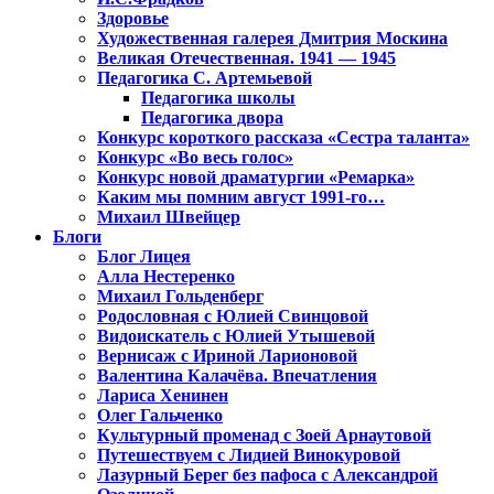
Здоровье
Художественная галерея Дмитрия Москина
Великая Отечественная. 1941 — 1945
Педагогика С. Артемьевой
Педагогика школы
Педагогика двора
Конкурс короткого рассказа «Сестра таланта»
Конкурс «Во весь голос»
Конкурс новой драматургии «Ремарка»
Каким мы помним август 1991-го…
Михаил Швейцер
Блоги
Блог Лицея
Алла Нестеренко
Михаил Гольденберг
Родословная с Юлией Свинцовой
Видоискатель с Юлией Утышевой
Вернисаж с Ириной Ларионовой
Валентина Калачёва. Впечатления
Лариса Хенинен
Олег Гальченко
Культурный променад с Зоей Арнаутовой
Путешествуем с Лидией Винокуровой
Лазурный Берег без пафоса с Александрой