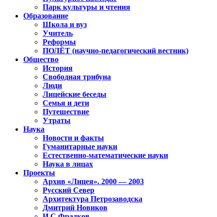
Парк культуры и чтения
Образование
Школа и вуз
Учитель
Реформы
ПОЛЁТ (научно-педагогический вестник)
Общество
История
Свободная трибуна
Люди
Лицейские беседы
Семья и дети
Путешествие
Утраты
Наука
Новости и факты
Гуманитарные науки
Естественно-математические науки
Наука в лицах
Проекты
Архив «Лицея». 2000 — 2003
Русский Север
Архитектура Петрозаводска
Дмитрий Новиков
И.С.Фрадков