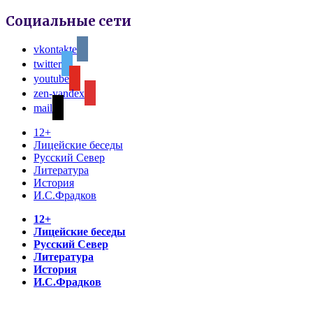
Социальные сети
vkontakte
twitter
youtube
zen-yandex
mail
12+
Лицейские беседы
Русский Север
Литература
История
И.С.Фрадков
12+
Лицейские беседы
Русский Север
Литература
История
И.С.Фрадков