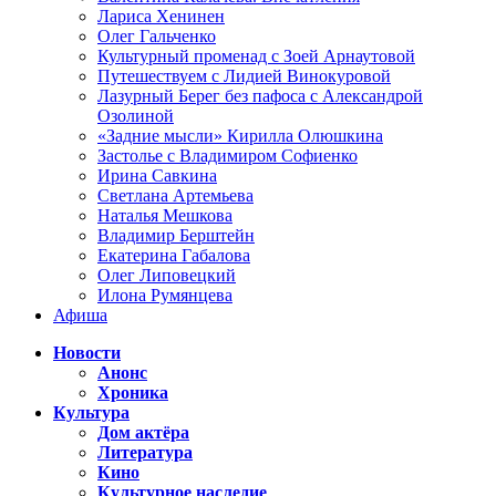
Лариса Хенинен
Олег Гальченко
Культурный променад с Зоей Арнаутовой
Путешествуем с Лидией Винокуровой
Лазурный Берег без пафоса с Александрой
Озолиной
«Задние мысли» Кирилла Олюшкина
Застолье с Владимиром Софиенко
Ирина Савкина
Светлана Артемьева
Наталья Мешкова
Владимир Берштейн
Екатерина Габалова
Олег Липовецкий
Илона Румянцева
Афиша
Новости
Анонс
Хроника
Культура
Дом актёра
Литература
Кино
Культурное наследие