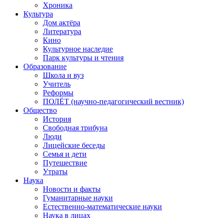
Хроника
Культура
Дом актёра
Литература
Кино
Культурное наследие
Парк культуры и чтения
Образование
Школа и вуз
Учитель
Реформы
ПОЛЁТ (научно-педагогический вестник)
Общество
История
Свободная трибуна
Люди
Лицейские беседы
Семья и дети
Путешествие
Утраты
Наука
Новости и факты
Гуманитарные науки
Естественно-математические науки
Наука в лицах