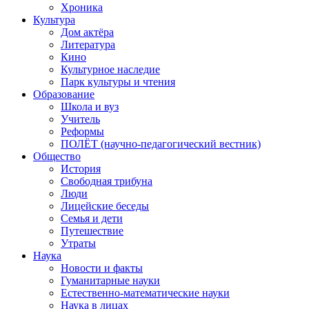
Хроника
Культура
Дом актёра
Литература
Кино
Культурное наследие
Парк культуры и чтения
Образование
Школа и вуз
Учитель
Реформы
ПОЛЁТ (научно-педагогический вестник)
Общество
История
Свободная трибуна
Люди
Лицейские беседы
Семья и дети
Путешествие
Утраты
Наука
Новости и факты
Гуманитарные науки
Естественно-математические науки
Наука в лицах