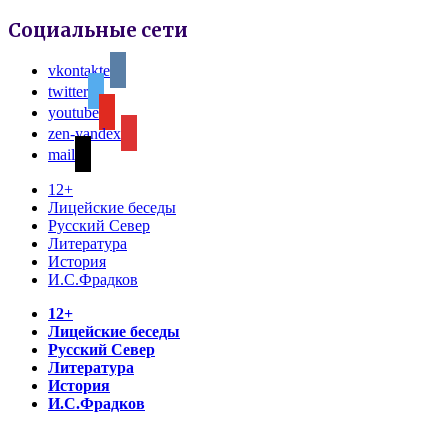
Социальные сети
vkontakte
twitter
youtube
zen-yandex
mail
12+
Лицейские беседы
Русский Север
Литература
История
И.С.Фрадков
12+
Лицейские беседы
Русский Север
Литература
История
И.С.Фрадков