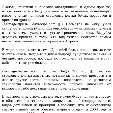
Экологи, генетики и биологи объединились в одном проекте,
чтобы повысить в будущем шансы на выживание исчезающих
видов: учёные получили стволовые клетки белых носорогов и
приматов дрилов.
{hsimage|Дрилы. dayrecipe.com ||||} Несмотря на кажущуюся
свирепость, дрилы (Mandrillus leucophaeus — на снимке) пугливы
и от человека уходят в густые тропические леса. Вырубка
деревьев привела к тому, что вид теперь считается самым
немногочисленным из всех приматов Африки.
В мире осталось всего семь (!) особей белых носорогов, да и те
живут в неволе. Когда-то в дикой природе существовала семья из
четырёх носорогов, но, судя по тому, что её никак не могут
найти, их тоже уже больше нет.
{hsimage|Белые носороги. San Diego Zoo |right|||} Так как
стволовые клетки животных потенциально можно превратить в
любые другие клетки организма, впоследствии с развитием
технологий появится возможность спасать животных от
вымирания либо восстанавливать исчезнувшие виды.
В частности, из стволовых клеток можно будет получить сперму
и яйцеклетки, а значит, с помощью самок близкородственных
видов детёнышей из пробирки. Напомним, что искусственную
сперму мышей таким образом впервые создали в 2003 году, а