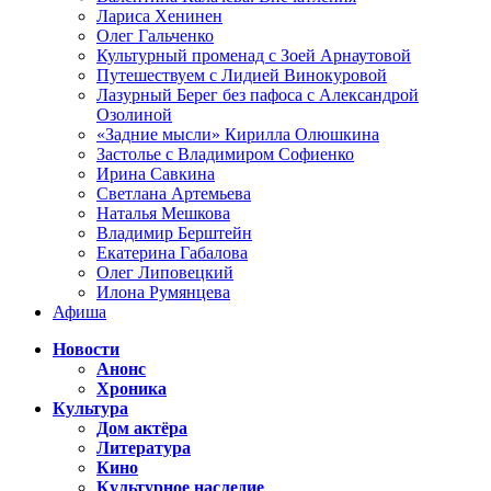
Лариса Хенинен
Олег Гальченко
Культурный променад с Зоей Арнаутовой
Путешествуем с Лидией Винокуровой
Лазурный Берег без пафоса с Александрой
Озолиной
«Задние мысли» Кирилла Олюшкина
Застолье с Владимиром Софиенко
Ирина Савкина
Светлана Артемьева
Наталья Мешкова
Владимир Берштейн
Екатерина Габалова
Олег Липовецкий
Илона Румянцева
Афиша
Новости
Анонс
Хроника
Культура
Дом актёра
Литература
Кино
Культурное наследие