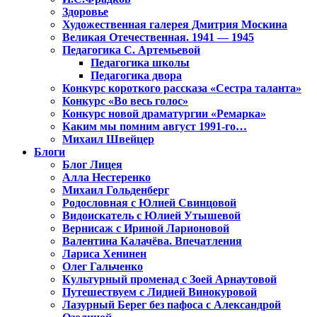
Здоровье
Художественная галерея Дмитрия Москина
Великая Отечественная. 1941 — 1945
Педагогика С. Артемьевой
Педагогика школы
Педагогика двора
Конкурс короткого рассказа «Сестра таланта»
Конкурс «Во весь голос»
Конкурс новой драматургии «Ремарка»
Каким мы помним август 1991-го…
Михаил Швейцер
Блоги
Блог Лицея
Алла Нестеренко
Михаил Гольденберг
Родословная с Юлией Свинцовой
Видоискатель с Юлией Утышевой
Вернисаж с Ириной Ларионовой
Валентина Калачёва. Впечатления
Лариса Хенинен
Олег Гальченко
Культурный променад с Зоей Арнаутовой
Путешествуем с Лидией Винокуровой
Лазурный Берег без пафоса с Александрой