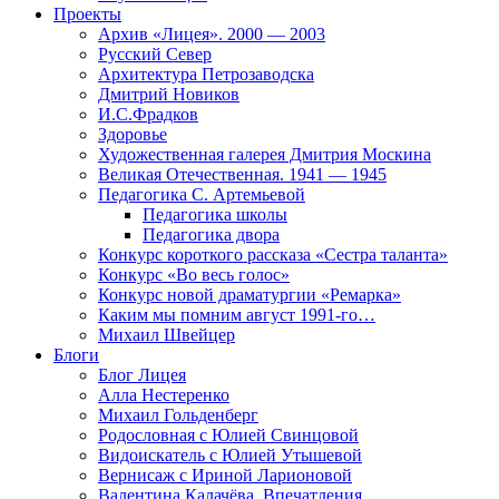
Проекты
Архив «Лицея». 2000 — 2003
Русский Север
Архитектура Петрозаводска
Дмитрий Новиков
И.С.Фрадков
Здоровье
Художественная галерея Дмитрия Москина
Великая Отечественная. 1941 — 1945
Педагогика С. Артемьевой
Педагогика школы
Педагогика двора
Конкурс короткого рассказа «Сестра таланта»
Конкурс «Во весь голос»
Конкурс новой драматургии «Ремарка»
Каким мы помним август 1991-го…
Михаил Швейцер
Блоги
Блог Лицея
Алла Нестеренко
Михаил Гольденберг
Родословная с Юлией Свинцовой
Видоискатель с Юлией Утышевой
Вернисаж с Ириной Ларионовой
Валентина Калачёва. Впечатления