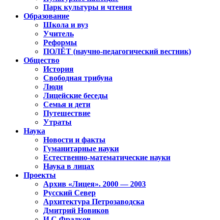
Парк культуры и чтения
Образование
Школа и вуз
Учитель
Реформы
ПОЛЁТ (научно-педагогический вестник)
Общество
История
Свободная трибуна
Люди
Лицейские беседы
Семья и дети
Путешествие
Утраты
Наука
Новости и факты
Гуманитарные науки
Естественно-математические науки
Наука в лицах
Проекты
Архив «Лицея». 2000 — 2003
Русский Север
Архитектура Петрозаводска
Дмитрий Новиков
И.С.Фрадков