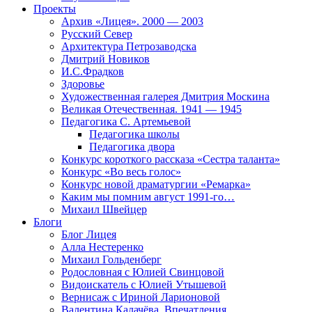
Проекты
Архив «Лицея». 2000 — 2003
Русский Север
Архитектура Петрозаводска
Дмитрий Новиков
И.С.Фрадков
Здоровье
Художественная галерея Дмитрия Москина
Великая Отечественная. 1941 — 1945
Педагогика С. Артемьевой
Педагогика школы
Педагогика двора
Конкурс короткого рассказа «Сестра таланта»
Конкурс «Во весь голос»
Конкурс новой драматургии «Ремарка»
Каким мы помним август 1991-го…
Михаил Швейцер
Блоги
Блог Лицея
Алла Нестеренко
Михаил Гольденберг
Родословная с Юлией Свинцовой
Видоискатель с Юлией Утышевой
Вернисаж с Ириной Ларионовой
Валентина Калачёва. Впечатления