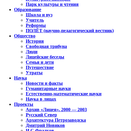
Парк культуры и чтения
Образование
Школа и вуз
Учитель
Реформы
ПОЛЁТ (научно-педагогический вестник)
Общество
История
Свободная трибуна
Люди
Лицейские беседы
Семья и дети
Путешествие
Утраты
Наука
Новости и факты
Гуманитарные науки
Естественно-математические науки
Наука в лицах
Проекты
Архив «Лицея». 2000 — 2003
Русский Север
Архитектура Петрозаводска
Дмитрий Новиков
И.С.Фрадков