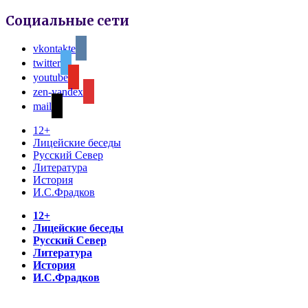
Социальные сети
vkontakte
twitter
youtube
zen-yandex
mail
12+
Лицейские беседы
Русский Север
Литература
История
И.С.Фрадков
12+
Лицейские беседы
Русский Север
Литература
История
И.С.Фрадков