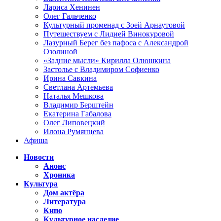
Лариса Хенинен
Олег Гальченко
Культурный променад с Зоей Арнаутовой
Путешествуем с Лидией Винокуровой
Лазурный Берег без пафоса с Александрой
Озолиной
«Задние мысли» Кирилла Олюшкина
Застолье с Владимиром Софиенко
Ирина Савкина
Светлана Артемьева
Наталья Мешкова
Владимир Берштейн
Екатерина Габалова
Олег Липовецкий
Илона Румянцева
Афиша
Новости
Анонс
Хроника
Культура
Дом актёра
Литература
Кино
Культурное наследие