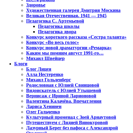
Здоровье
Художественная галерея Дмитрия Москина
Великая Отечественная. 1941 — 1945
Педагогика С. Артемьевой
Педагогика школы
Педагогика двора
Конкурс короткого рассказа «Сестра таланта»
Конкурс «Во весь голос»
Конкурс новой драматургии «Ремарка»
Каким мы помним август 1991-го…
Михаил Швейцер
Блоги
Блог Лицея
Алла Нестеренко
Михаил Гольденберг
Родословная с Юлией Свинцовой
Видоискатель с Юлией Утышевой
Вернисаж с Ириной Ларионовой
Валентина Калачёва. Впечатления
Лариса Хенинен
Олег Гальченко
Культурный променад с Зоей Арнаутовой
Путешествуем с Лидией Винокуровой
Лазурный Берег без пафоса с Александрой