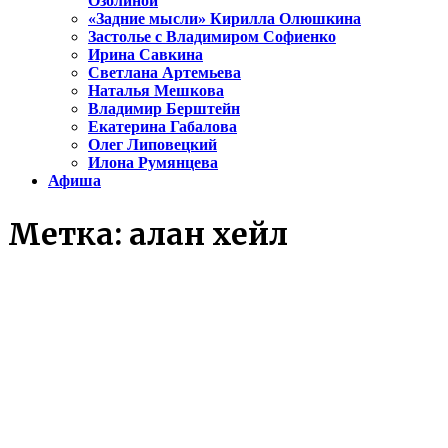
Озолиной
«Задние мысли» Кирилла Олюшкина
Застолье с Владимиром Софиенко
Ирина Савкина
Светлана Артемьева
Наталья Мешкова
Владимир Берштейн
Екатерина Габалова
Олег Липовецкий
Илона Румянцева
Афиша
Метка:
алан хейл