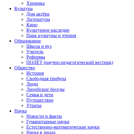
Хроника
Культура
Дом актёра
Литература
Кино
Культурное наследие
Парк культуры и чтения
Образование
Школа и вуз
Учитель
Реформы
ПОЛЁТ (научно-педагогический вестник)
Общество
История
Свободная трибуна
Люди
Лицейские беседы
Семья и дети
Путешествие
Утраты
Наука
Новости и факты
Гуманитарные науки
Естественно-математические науки
Наука в лицах