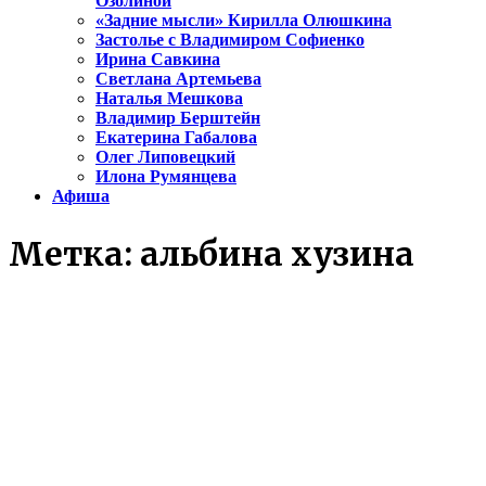
Озолиной
«Задние мысли» Кирилла Олюшкина
Застолье с Владимиром Софиенко
Ирина Савкина
Светлана Артемьева
Наталья Мешкова
Владимир Берштейн
Екатерина Габалова
Олег Липовецкий
Илона Румянцева
Афиша
Метка:
альбина хузина