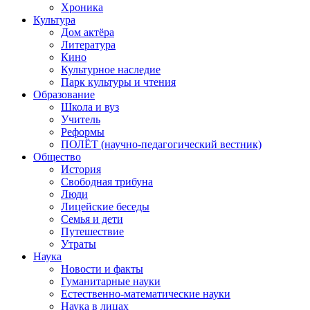
Хроника
Культура
Дом актёра
Литература
Кино
Культурное наследие
Парк культуры и чтения
Образование
Школа и вуз
Учитель
Реформы
ПОЛЁТ (научно-педагогический вестник)
Общество
История
Свободная трибуна
Люди
Лицейские беседы
Семья и дети
Путешествие
Утраты
Наука
Новости и факты
Гуманитарные науки
Естественно-математические науки
Наука в лицах