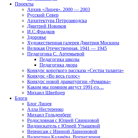
Проекты
Архив «Лицея». 2000 — 2003
Русский Север
Архитектура Петрозаводска
Дмитрий Новиков
И.С.Фрадков
Здоровье
Художественная галерея Дмитрия Москина
Великая Отечественная. 1941 — 1945
Педагогика С. Артемьевой
Педагогика школы
Педагогика двора
Конкурс короткого рассказа «Сестра таланта»
Конкурс «Во весь голос»
Конкурс новой драматургии «Ремарка»
Каким мы помним август 1991-го…
Михаил Швейцер
Блоги
Блог Лицея
Алла Нестеренко
Михаил Гольденберг
Родословная с Юлией Свинцовой
Видоискатель с Юлией Утышевой
Вернисаж с Ириной Ларионовой
Валентина Калачёва. Впечатления