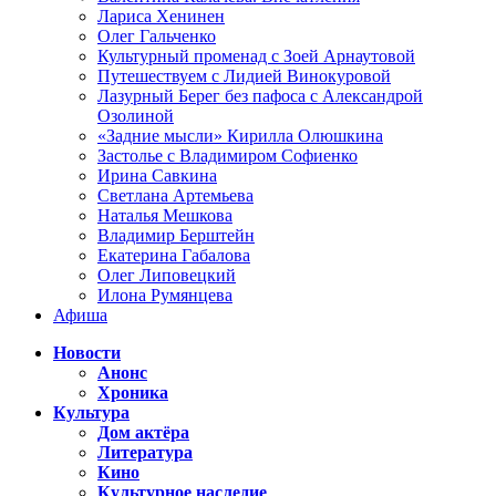
Лариса Хенинен
Олег Гальченко
Культурный променад с Зоей Арнаутовой
Путешествуем с Лидией Винокуровой
Лазурный Берег без пафоса с Александрой
Озолиной
«Задние мысли» Кирилла Олюшкина
Застолье с Владимиром Софиенко
Ирина Савкина
Светлана Артемьева
Наталья Мешкова
Владимир Берштейн
Екатерина Габалова
Олег Липовецкий
Илона Румянцева
Афиша
Новости
Анонс
Хроника
Культура
Дом актёра
Литература
Кино
Культурное наследие