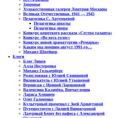
Здоровье
Художественная галерея Дмитрия Москина
Великая Отечественная. 1941 — 1945
Педагогика С. Артемьевой
Педагогика школы
Педагогика двора
Конкурс короткого рассказа «Сестра таланта»
Конкурс «Во весь голос»
Конкурс новой драматургии «Ремарка»
Каким мы помним август 1991-го…
Михаил Швейцер
Блоги
Блог Лицея
Алла Нестеренко
Михаил Гольденберг
Родословная с Юлией Свинцовой
Видоискатель с Юлией Утышевой
Вернисаж с Ириной Ларионовой
Валентина Калачёва. Впечатления
Лариса Хенинен
Олег Гальченко
Культурный променад с Зоей Арнаутовой
Путешествуем с Лидией Винокуровой
Лазурный Берег без пафоса с Александрой