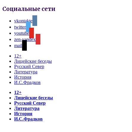
Социальные сети
vkontakte
twitter
youtube
zen-yandex
mail
12+
Лицейские беседы
Русский Север
Литература
История
И.С.Фрадков
12+
Лицейские беседы
Русский Север
Литература
История
И.С.Фрадков