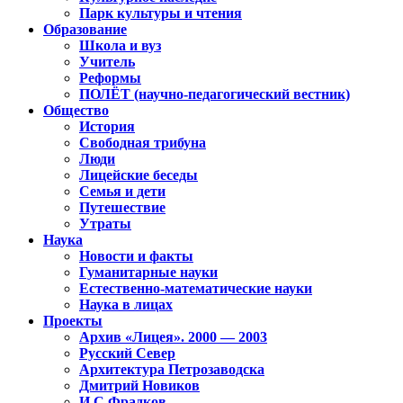
Парк культуры и чтения
Образование
Школа и вуз
Учитель
Реформы
ПОЛЁТ (научно-педагогический вестник)
Общество
История
Свободная трибуна
Люди
Лицейские беседы
Семья и дети
Путешествие
Утраты
Наука
Новости и факты
Гуманитарные науки
Естественно-математические науки
Наука в лицах
Проекты
Архив «Лицея». 2000 — 2003
Русский Север
Архитектура Петрозаводска
Дмитрий Новиков
И.С.Фрадков