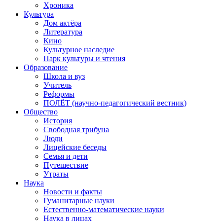
Хроника
Культура
Дом актёра
Литература
Кино
Культурное наследие
Парк культуры и чтения
Образование
Школа и вуз
Учитель
Реформы
ПОЛЁТ (научно-педагогический вестник)
Общество
История
Свободная трибуна
Люди
Лицейские беседы
Семья и дети
Путешествие
Утраты
Наука
Новости и факты
Гуманитарные науки
Естественно-математические науки
Наука в лицах