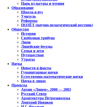
Парк культуры и чтения
Образование
Школа и вуз
Учитель
Реформы
ПОЛЁТ (научно-педагогический вестник)
Общество
История
Свободная трибуна
Люди
Лицейские беседы
Семья и дети
Путешествие
Утраты
Наука
Новости и факты
Гуманитарные науки
Естественно-математические науки
Наука в лицах
Проекты
Архив «Лицея». 2000 — 2003
Русский Север
Архитектура Петрозаводска
Дмитрий Новиков
И.С.Фрадков