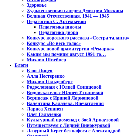
Здоровье
Художественная галерея Дмитрия Москина
Великая Отечественная. 1941 — 1945
Педагогика С. Артемьевой
Педагогика школы
Педагогика двора
Конкурс короткого рассказа «Сестра таланта»
Конкурс «Во весь голос»
Конкурс новой драматургии «Ремарка»
Каким мы помним август 1991-го…
Михаил Швейцер
Блоги
Блог Лицея
Алла Нестеренко
Михаил Гольденберг
Родословная с Юлией Свинцовой
Видоискатель с Юлией Утышевой
Вернисаж с Ириной Ларионовой
Валентина Калачёва. Впечатления
Лариса Хенинен
Олег Гальченко
Культурный променад с Зоей Арнаутовой
Путешествуем с Лидией Винокуровой
Лазурный Берег без пафоса с Александрой