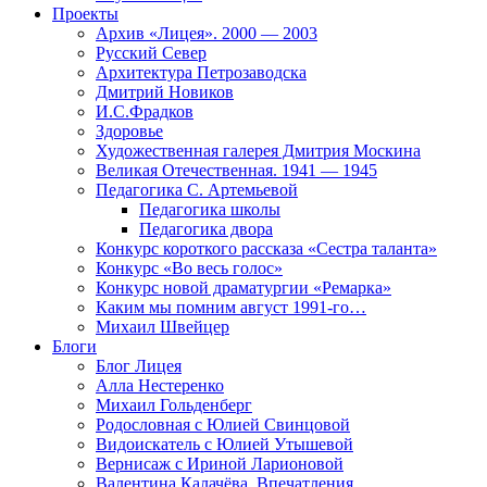
Проекты
Архив «Лицея». 2000 — 2003
Русский Север
Архитектура Петрозаводска
Дмитрий Новиков
И.С.Фрадков
Здоровье
Художественная галерея Дмитрия Москина
Великая Отечественная. 1941 — 1945
Педагогика С. Артемьевой
Педагогика школы
Педагогика двора
Конкурс короткого рассказа «Сестра таланта»
Конкурс «Во весь голос»
Конкурс новой драматургии «Ремарка»
Каким мы помним август 1991-го…
Михаил Швейцер
Блоги
Блог Лицея
Алла Нестеренко
Михаил Гольденберг
Родословная с Юлией Свинцовой
Видоискатель с Юлией Утышевой
Вернисаж с Ириной Ларионовой
Валентина Калачёва. Впечатления