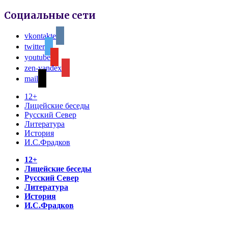
Социальные сети
vkontakte
twitter
youtube
zen-yandex
mail
12+
Лицейские беседы
Русский Север
Литература
История
И.С.Фрадков
12+
Лицейские беседы
Русский Север
Литература
История
И.С.Фрадков