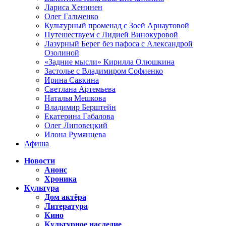
Лариса Хенинен
Олег Гальченко
Культурный променад с Зоей Арнаутовой
Путешествуем с Лидией Винокуровой
Лазурный Берег без пафоса с Александрой
Озолиной
«Задние мысли» Кирилла Олюшкина
Застолье с Владимиром Софиенко
Ирина Савкина
Светлана Артемьева
Наталья Мешкова
Владимир Берштейн
Екатерина Габалова
Олег Липовецкий
Илона Румянцева
Афиша
Новости
Анонс
Хроника
Культура
Дом актёра
Литература
Кино
Культурное наследие