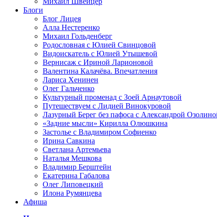
Михаил Швейцер
Блоги
Блог Лицея
Алла Нестеренко
Михаил Гольденберг
Родословная с Юлией Свинцовой
Видоискатель с Юлией Утышевой
Вернисаж с Ириной Ларионовой
Валентина Калачёва. Впечатления
Лариса Хенинен
Олег Гальченко
Культурный променад с Зоей Арнаутовой
Путешествуем с Лидией Винокуровой
Лазурный Берег без пафоса с Александрой Озолино
«Задние мысли» Кирилла Олюшкина
Застолье с Владимиром Софиенко
Ирина Савкина
Светлана Артемьева
Наталья Мешкова
Владимир Берштейн
Екатерина Габалова
Олег Липовецкий
Илона Румянцева
Афиша