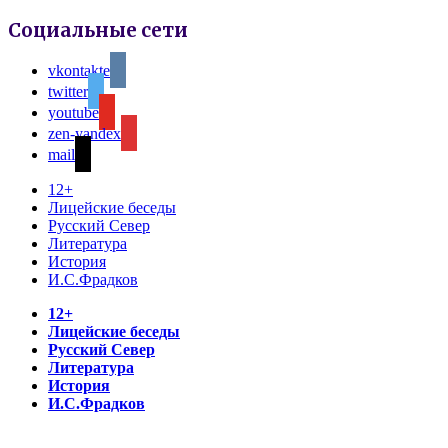
Социальные сети
vkontakte
twitter
youtube
zen-yandex
mail
12+
Лицейские беседы
Русский Север
Литература
История
И.С.Фрадков
12+
Лицейские беседы
Русский Север
Литература
История
И.С.Фрадков