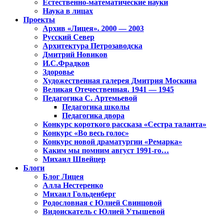
Естественно-математические науки
Наука в лицах
Проекты
Архив «Лицея». 2000 — 2003
Русский Север
Архитектура Петрозаводска
Дмитрий Новиков
И.С.Фрадков
Здоровье
Художественная галерея Дмитрия Москина
Великая Отечественная. 1941 — 1945
Педагогика С. Артемьевой
Педагогика школы
Педагогика двора
Конкурс короткого рассказа «Сестра таланта»
Конкурс «Во весь голос»
Конкурс новой драматургии «Ремарка»
Каким мы помним август 1991-го…
Михаил Швейцер
Блоги
Блог Лицея
Алла Нестеренко
Михаил Гольденберг
Родословная с Юлией Свинцовой
Видоискатель с Юлией Утышевой