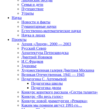
Лицейские беседы
Семья и дети
Путешествие
Утраты
Наука
Новости и факты
Гуманитарные науки
Естественно-математические науки
Наука в лицах
Проекты
Архив «Лицея». 2000 — 2003
Русский Север
Архитектура Петрозаводска
Дмитрий Новиков
И.С.Фрадков
Здоровье
Художественная галерея Дмитрия Москина
Великая Отечественная. 1941 — 1945
Педагогика С. Артемьевой
Педагогика школы
Педагогика двора
Конкурс короткого рассказа «Сестра таланта»
Конкурс «Во весь голос»
Конкурс новой драматургии «Ремарка»
Каким мы помним август 1991-го…