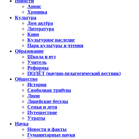
Новости
Анонс
Хроника
Культура
Дом актёра
Литература
Кино
Культурное наследие
Парк культуры и чтения
Образование
Школа и вуз
Учитель
Реформы
ПОЛЁТ (научно-педагогический вестник)
Общество
История
Свободная трибуна
Люди
Лицейские беседы
Семья и дети
Путешествие
Утраты
Наука
Новости и факты
Гуманитарные науки