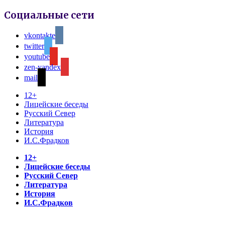
Социальные сети
vkontakte
twitter
youtube
zen-yandex
mail
12+
Лицейские беседы
Русский Север
Литература
История
И.С.Фрадков
12+
Лицейские беседы
Русский Север
Литература
История
И.С.Фрадков