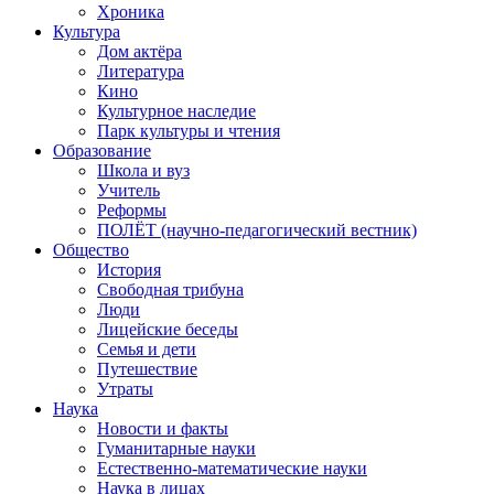
Хроника
Культура
Дом актёра
Литература
Кино
Культурное наследие
Парк культуры и чтения
Образование
Школа и вуз
Учитель
Реформы
ПОЛЁТ (научно-педагогический вестник)
Общество
История
Свободная трибуна
Люди
Лицейские беседы
Семья и дети
Путешествие
Утраты
Наука
Новости и факты
Гуманитарные науки
Естественно-математические науки
Наука в лицах