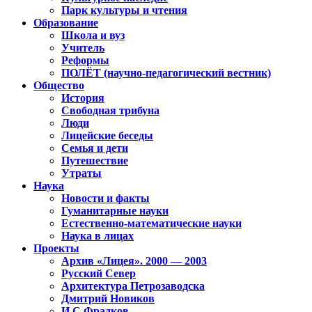
Парк культуры и чтения
Образование
Школа и вуз
Учитель
Реформы
ПОЛЁТ (научно-педагогический вестник)
Общество
История
Свободная трибуна
Люди
Лицейские беседы
Семья и дети
Путешествие
Утраты
Наука
Новости и факты
Гуманитарные науки
Естественно-математические науки
Наука в лицах
Проекты
Архив «Лицея». 2000 — 2003
Русский Север
Архитектура Петрозаводска
Дмитрий Новиков
И.С.Фрадков