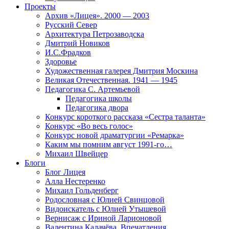
Проекты
Архив «Лицея». 2000 — 2003
Русский Север
Архитектура Петрозаводска
Дмитрий Новиков
И.С.Фрадков
Здоровье
Художественная галерея Дмитрия Москина
Великая Отечественная. 1941 — 1945
Педагогика С. Артемьевой
Педагогика школы
Педагогика двора
Конкурс короткого рассказа «Сестра таланта»
Конкурс «Во весь голос»
Конкурс новой драматургии «Ремарка»
Каким мы помним август 1991-го…
Михаил Швейцер
Блоги
Блог Лицея
Алла Нестеренко
Михаил Гольденберг
Родословная с Юлией Свинцовой
Видоискатель с Юлией Утышевой
Вернисаж с Ириной Ларионовой
Валентина Калачёва. Впечатления