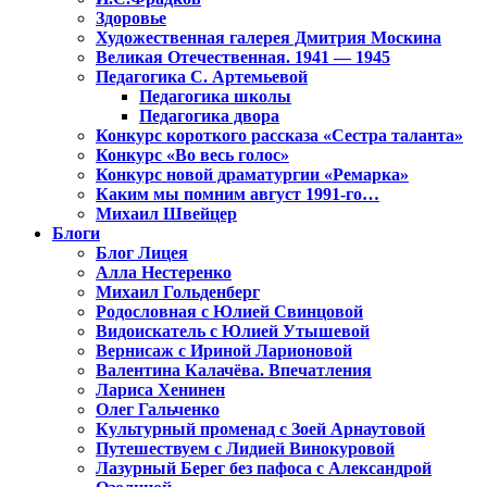
Здоровье
Художественная галерея Дмитрия Москина
Великая Отечественная. 1941 — 1945
Педагогика С. Артемьевой
Педагогика школы
Педагогика двора
Конкурс короткого рассказа «Сестра таланта»
Конкурс «Во весь голос»
Конкурс новой драматургии «Ремарка»
Каким мы помним август 1991-го…
Михаил Швейцер
Блоги
Блог Лицея
Алла Нестеренко
Михаил Гольденберг
Родословная с Юлией Свинцовой
Видоискатель с Юлией Утышевой
Вернисаж с Ириной Ларионовой
Валентина Калачёва. Впечатления
Лариса Хенинен
Олег Гальченко
Культурный променад с Зоей Арнаутовой
Путешествуем с Лидией Винокуровой
Лазурный Берег без пафоса с Александрой