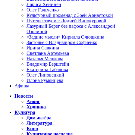
Лариса Хенинен
Олег Гальченко
Культурный променад с Зоей Арнаутовой
Путешествуем с Лидией Винокуровой
Лазурный Берег без пафоса с Александрой
Озолиной
«Задние мысли» Кирилла Олюшкина
Застолье с Владимиром Софиенко
Ирина Савкина
Светлана Артемьева
Наталья Мешкова
Владимир Берштейн
Екатерина Габалова
Олег Липовецкий
Илона Румянцева
Афиша
Новости
Анонс
Хроника
Культура
Дом актёра
Литература
Кино
Культурное наследие