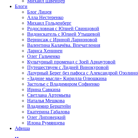
Михаил Швейцер
Блоги
Блог Лицея
Алла Нестеренко
Михаил Гольденберг
Родословная с Юлией Свинцовой
Видоискатель с Юлией Утышевой
Вернисаж с Ириной Ларионовой
Валентина Калачёва. Впечатления
Лариса Хенинен
Олег Гальченко
Культурный променад с Зоей Арнаутовой
Путешествуем с Лидией Винокуровой
Лазурный Берег без пафоса с Александрой Озолино
«Задние мысли» Кирилла Олюшкина
Застолье с Владимиром Софиенко
Ирина Савкина
Светлана Артемьева
Наталья Мешкова
Владимир Берштейн
Екатерина Габалова
Олег Липовецкий
Илона Румянцева
Афиша