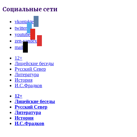
Социальные сети
vkontakte
twitter
youtube
zen-yandex
mail
12+
Лицейские беседы
Русский Север
Литература
История
И.С.Фрадков
12+
Лицейские беседы
Русский Север
Литература
История
И.С.Фрадков