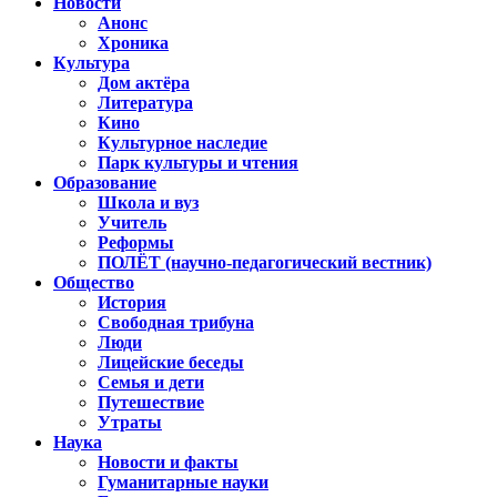
Новости
Анонс
Хроника
Культура
Дом актёра
Литература
Кино
Культурное наследие
Парк культуры и чтения
Образование
Школа и вуз
Учитель
Реформы
ПОЛЁТ (научно-педагогический вестник)
Общество
История
Свободная трибуна
Люди
Лицейские беседы
Семья и дети
Путешествие
Утраты
Наука
Новости и факты
Гуманитарные науки