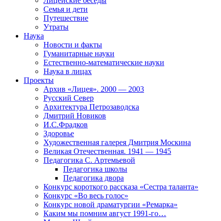
Лицейские беседы
Семья и дети
Путешествие
Утраты
Наука
Новости и факты
Гуманитарные науки
Естественно-математические науки
Наука в лицах
Проекты
Архив «Лицея». 2000 — 2003
Русский Север
Архитектура Петрозаводска
Дмитрий Новиков
И.С.Фрадков
Здоровье
Художественная галерея Дмитрия Москина
Великая Отечественная. 1941 — 1945
Педагогика С. Артемьевой
Педагогика школы
Педагогика двора
Конкурс короткого рассказа «Сестра таланта»
Конкурс «Во весь голос»
Конкурс новой драматургии «Ремарка»
Каким мы помним август 1991-го…