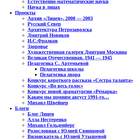
Естественно-математические науки
Наука в лицах
Проекты
Архив «Лицея». 2000 — 2003
Русский Север
Архитектура Петрозаводска
Дмитрий Новиков
И.С.Фрадков
Здоровье
Художественная галерея Дмитрия Москина
Великая Отечественная. 1941 — 1945
Педагогика С. Артемьевой
Педагогика школы
Педагогика двора
Конкурс короткого рассказа «Сестра таланта»
Конкурс «Во весь голос»
Конкурс новой драматургии «Ремарка»
Каким мы помним август 1991-го…
Михаил Швейцер
Блоги
Блог Лицея
Алла Нестеренко
Михаил Гольденберг
Родословная с Юлией Свинцовой
Видоискатель с Юлией Утышевой