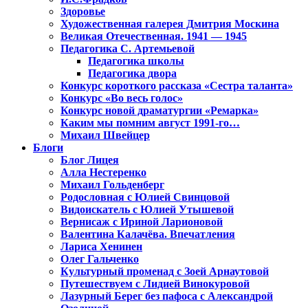
Здоровье
Художественная галерея Дмитрия Москина
Великая Отечественная. 1941 — 1945
Педагогика С. Артемьевой
Педагогика школы
Педагогика двора
Конкурс короткого рассказа «Сестра таланта»
Конкурс «Во весь голос»
Конкурс новой драматургии «Ремарка»
Каким мы помним август 1991-го…
Михаил Швейцер
Блоги
Блог Лицея
Алла Нестеренко
Михаил Гольденберг
Родословная с Юлией Свинцовой
Видоискатель с Юлией Утышевой
Вернисаж с Ириной Ларионовой
Валентина Калачёва. Впечатления
Лариса Хенинен
Олег Гальченко
Культурный променад с Зоей Арнаутовой
Путешествуем с Лидией Винокуровой
Лазурный Берег без пафоса с Александрой