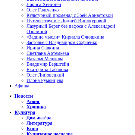
Лариса Хенинен
Олег Гальченко
Культурный променад с Зоей Арнаутовой
Путешествуем с Лидией Винокуровой
Лазурный Берег без пафоса с Александрой
Озолиной
«Задние мысли» Кирилла Олюшкина
Застолье с Владимиром Софиенко
Ирина Савкина
Светлана Артемьева
Наталья Мешкова
Владимир Берштейн
Екатерина Габалова
Олег Липовецкий
Илона Румянцева
Афиша
Новости
Анонс
Хроника
Культура
Дом актёра
Литература
Кино
Культурное наследие