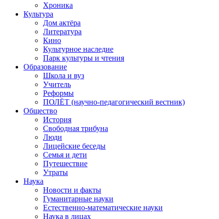
Хроника
Культура
Дом актёра
Литература
Кино
Культурное наследие
Парк культуры и чтения
Образование
Школа и вуз
Учитель
Реформы
ПОЛЁТ (научно-педагогический вестник)
Общество
История
Свободная трибуна
Люди
Лицейские беседы
Семья и дети
Путешествие
Утраты
Наука
Новости и факты
Гуманитарные науки
Естественно-математические науки
Наука в лицах