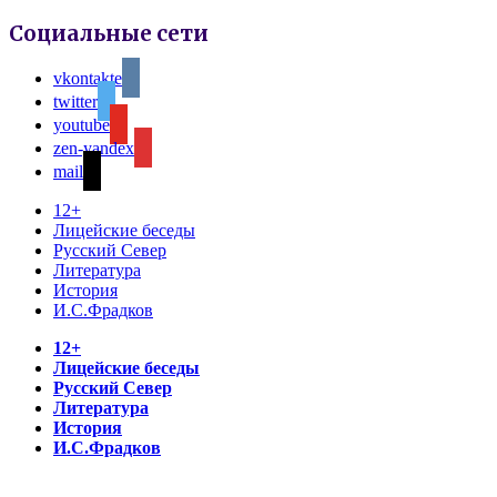
Социальные сети
vkontakte
twitter
youtube
zen-yandex
mail
12+
Лицейские беседы
Русский Север
Литература
История
И.С.Фрадков
12+
Лицейские беседы
Русский Север
Литература
История
И.С.Фрадков