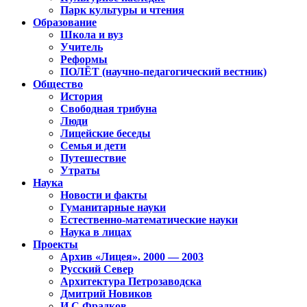
Парк культуры и чтения
Образование
Школа и вуз
Учитель
Реформы
ПОЛЁТ (научно-педагогический вестник)
Общество
История
Свободная трибуна
Люди
Лицейские беседы
Семья и дети
Путешествие
Утраты
Наука
Новости и факты
Гуманитарные науки
Естественно-математические науки
Наука в лицах
Проекты
Архив «Лицея». 2000 — 2003
Русский Север
Архитектура Петрозаводска
Дмитрий Новиков
И.С.Фрадков