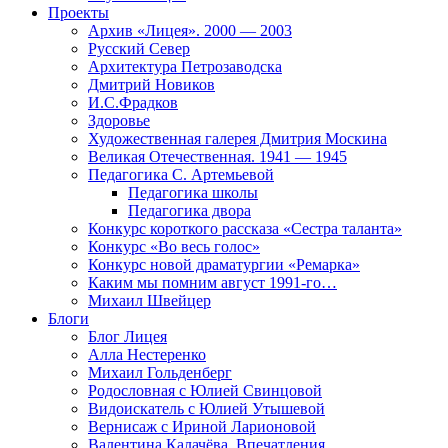
Проекты
Архив «Лицея». 2000 — 2003
Русский Север
Архитектура Петрозаводска
Дмитрий Новиков
И.С.Фрадков
Здоровье
Художественная галерея Дмитрия Москина
Великая Отечественная. 1941 — 1945
Педагогика С. Артемьевой
Педагогика школы
Педагогика двора
Конкурс короткого рассказа «Сестра таланта»
Конкурс «Во весь голос»
Конкурс новой драматургии «Ремарка»
Каким мы помним август 1991-го…
Михаил Швейцер
Блоги
Блог Лицея
Алла Нестеренко
Михаил Гольденберг
Родословная с Юлией Свинцовой
Видоискатель с Юлией Утышевой
Вернисаж с Ириной Ларионовой
Валентина Калачёва. Впечатления