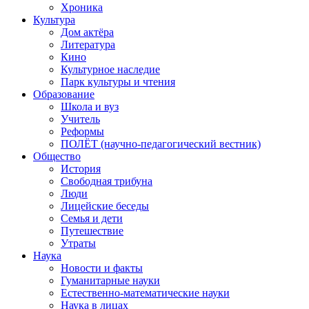
Хроника
Культура
Дом актёра
Литература
Кино
Культурное наследие
Парк культуры и чтения
Образование
Школа и вуз
Учитель
Реформы
ПОЛЁТ (научно-педагогический вестник)
Общество
История
Свободная трибуна
Люди
Лицейские беседы
Семья и дети
Путешествие
Утраты
Наука
Новости и факты
Гуманитарные науки
Естественно-математические науки
Наука в лицах