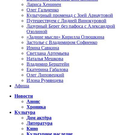
Лариса Хенинен
Олег Гальченко
Культурный променад с Зоей Арнаутовой
Путешествуем с Лидией Винокуровой
Лазурный Берег без пафоса с Александрой
Озолиной
«Задние мысли» Кирилла Олюшкина
Застолье с Владимиром Софиенко
Ирина Савкина
Светлана Артемьева
Наталья Мешкова
Владимир Берштейн
Екатерина Габалова
Олег Липовецкий
Илона Румянцева
Афиша
Новости
Анонс
Хроника
Культура
Дом актёра
Литература
Кино
Культурное наследие