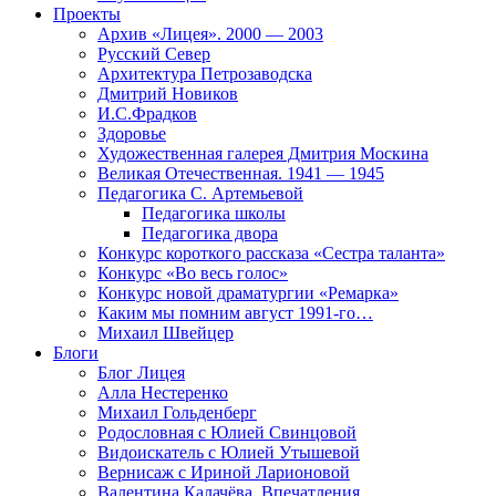
Проекты
Архив «Лицея». 2000 — 2003
Русский Север
Архитектура Петрозаводска
Дмитрий Новиков
И.С.Фрадков
Здоровье
Художественная галерея Дмитрия Москина
Великая Отечественная. 1941 — 1945
Педагогика С. Артемьевой
Педагогика школы
Педагогика двора
Конкурс короткого рассказа «Сестра таланта»
Конкурс «Во весь голос»
Конкурс новой драматургии «Ремарка»
Каким мы помним август 1991-го…
Михаил Швейцер
Блоги
Блог Лицея
Алла Нестеренко
Михаил Гольденберг
Родословная с Юлией Свинцовой
Видоискатель с Юлией Утышевой
Вернисаж с Ириной Ларионовой
Валентина Калачёва. Впечатления