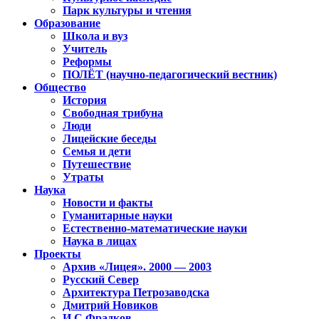
Парк культуры и чтения
Образование
Школа и вуз
Учитель
Реформы
ПОЛЁТ (научно-педагогический вестник)
Общество
История
Свободная трибуна
Люди
Лицейские беседы
Семья и дети
Путешествие
Утраты
Наука
Новости и факты
Гуманитарные науки
Естественно-математические науки
Наука в лицах
Проекты
Архив «Лицея». 2000 — 2003
Русский Север
Архитектура Петрозаводска
Дмитрий Новиков
И.С.Фрадков