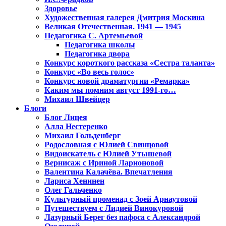
Здоровье
Художественная галерея Дмитрия Москина
Великая Отечественная. 1941 — 1945
Педагогика С. Артемьевой
Педагогика школы
Педагогика двора
Конкурс короткого рассказа «Сестра таланта»
Конкурс «Во весь голос»
Конкурс новой драматургии «Ремарка»
Каким мы помним август 1991-го…
Михаил Швейцер
Блоги
Блог Лицея
Алла Нестеренко
Михаил Гольденберг
Родословная с Юлией Свинцовой
Видоискатель с Юлией Утышевой
Вернисаж с Ириной Ларионовой
Валентина Калачёва. Впечатления
Лариса Хенинен
Олег Гальченко
Культурный променад с Зоей Арнаутовой
Путешествуем с Лидией Винокуровой
Лазурный Берег без пафоса с Александрой