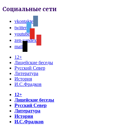
Социальные сети
vkontakte
twitter
youtube
zen-yandex
mail
12+
Лицейские беседы
Русский Север
Литература
История
И.С.Фрадков
12+
Лицейские беседы
Русский Север
Литература
История
И.С.Фрадков