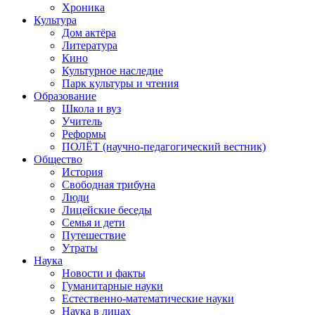
Хроника
Культура
Дом актёра
Литература
Кино
Культурное наследие
Парк культуры и чтения
Образование
Школа и вуз
Учитель
Реформы
ПОЛЁТ (научно-педагогический вестник)
Общество
История
Свободная трибуна
Люди
Лицейские беседы
Семья и дети
Путешествие
Утраты
Наука
Новости и факты
Гуманитарные науки
Естественно-математические науки
Наука в лицах