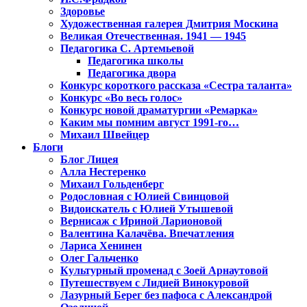
Здоровье
Художественная галерея Дмитрия Москина
Великая Отечественная. 1941 — 1945
Педагогика С. Артемьевой
Педагогика школы
Педагогика двора
Конкурс короткого рассказа «Сестра таланта»
Конкурс «Во весь голос»
Конкурс новой драматургии «Ремарка»
Каким мы помним август 1991-го…
Михаил Швейцер
Блоги
Блог Лицея
Алла Нестеренко
Михаил Гольденберг
Родословная с Юлией Свинцовой
Видоискатель с Юлией Утышевой
Вернисаж с Ириной Ларионовой
Валентина Калачёва. Впечатления
Лариса Хенинен
Олег Гальченко
Культурный променад с Зоей Арнаутовой
Путешествуем с Лидией Винокуровой
Лазурный Берег без пафоса с Александрой