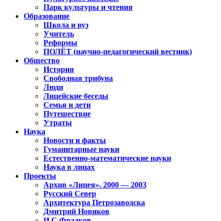
Парк культуры и чтения
Образование
Школа и вуз
Учитель
Реформы
ПОЛЁТ (научно-педагогический вестник)
Общество
История
Свободная трибуна
Люди
Лицейские беседы
Семья и дети
Путешествие
Утраты
Наука
Новости и факты
Гуманитарные науки
Естественно-математические науки
Наука в лицах
Проекты
Архив «Лицея». 2000 — 2003
Русский Север
Архитектура Петрозаводска
Дмитрий Новиков
И.С.Фрадков