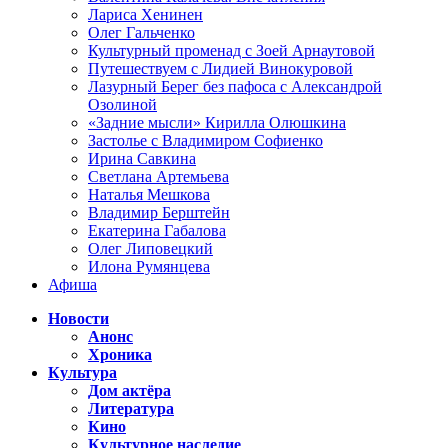
Лариса Хенинен
Олег Гальченко
Культурный променад с Зоей Арнаутовой
Путешествуем с Лидией Винокуровой
Лазурный Берег без пафоса с Александрой
Озолиной
«Задние мысли» Кирилла Олюшкина
Застолье с Владимиром Софиенко
Ирина Савкина
Светлана Артемьева
Наталья Мешкова
Владимир Берштейн
Екатерина Габалова
Олег Липовецкий
Илона Румянцева
Афиша
Новости
Анонс
Хроника
Культура
Дом актёра
Литература
Кино
Культурное наследие