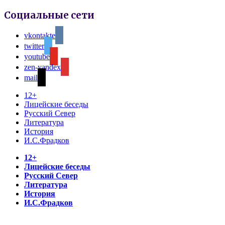
Социальные сети
vkontakte
twitter
youtube
zen-yandex
mail
12+
Лицейские беседы
Русский Север
Литература
История
И.С.Фрадков
12+
Лицейские беседы
Русский Север
Литература
История
И.С.Фрадков