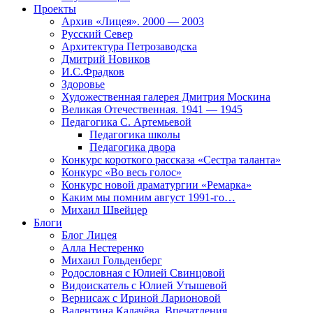
Проекты
Архив «Лицея». 2000 — 2003
Русский Север
Архитектура Петрозаводска
Дмитрий Новиков
И.С.Фрадков
Здоровье
Художественная галерея Дмитрия Москина
Великая Отечественная. 1941 — 1945
Педагогика С. Артемьевой
Педагогика школы
Педагогика двора
Конкурс короткого рассказа «Сестра таланта»
Конкурс «Во весь голос»
Конкурс новой драматургии «Ремарка»
Каким мы помним август 1991-го…
Михаил Швейцер
Блоги
Блог Лицея
Алла Нестеренко
Михаил Гольденберг
Родословная с Юлией Свинцовой
Видоискатель с Юлией Утышевой
Вернисаж с Ириной Ларионовой
Валентина Калачёва. Впечатления