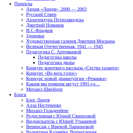
Проекты
Архив «Лицея». 2000 — 2003
Русский Север
Архитектура Петрозаводска
Дмитрий Новиков
И.С.Фрадков
Здоровье
Художественная галерея Дмитрия Москина
Великая Отечественная. 1941 — 1945
Педагогика С. Артемьевой
Педагогика школы
Педагогика двора
Конкурс короткого рассказа «Сестра таланта»
Конкурс «Во весь голос»
Конкурс новой драматургии «Ремарка»
Каким мы помним август 1991-го…
Михаил Швейцер
Блоги
Блог Лицея
Алла Нестеренко
Михаил Гольденберг
Родословная с Юлией Свинцовой
Видоискатель с Юлией Утышевой
Вернисаж с Ириной Ларионовой
Валентина Калачёва. Впечатления