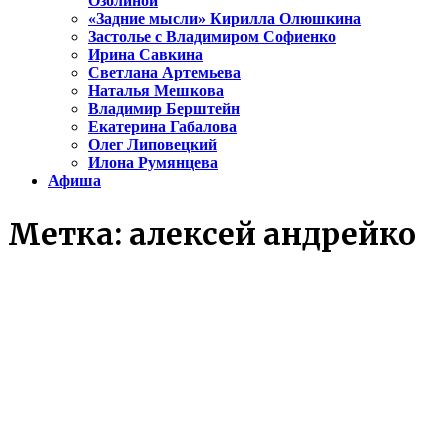
Озолиной
«Задние мысли» Кирилла Олюшкина
Застолье с Владимиром Софиенко
Ирина Савкина
Светлана Артемьева
Наталья Мешкова
Владимир Берштейн
Екатерина Габалова
Олег Липовецкий
Илона Румянцева
Афиша
Метка:
алексей андрейко