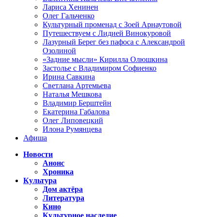
Лариса Хенинен
Олег Гальченко
Культурный променад с Зоей Арнаутовой
Путешествуем с Лидией Винокуровой
Лазурный Берег без пафоса с Александрой
Озолиной
«Задние мысли» Кирилла Олюшкина
Застолье с Владимиром Софиенко
Ирина Савкина
Светлана Артемьева
Наталья Мешкова
Владимир Берштейн
Екатерина Габалова
Олег Липовецкий
Илона Румянцева
Афиша
Новости
Анонс
Хроника
Культура
Дом актёра
Литература
Кино
Культурное наследие