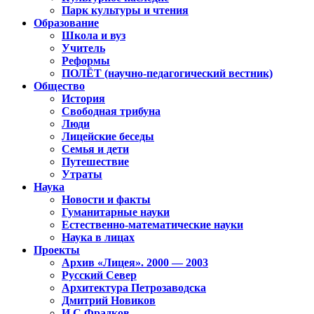
Парк культуры и чтения
Образование
Школа и вуз
Учитель
Реформы
ПОЛЁТ (научно-педагогический вестник)
Общество
История
Свободная трибуна
Люди
Лицейские беседы
Семья и дети
Путешествие
Утраты
Наука
Новости и факты
Гуманитарные науки
Естественно-математические науки
Наука в лицах
Проекты
Архив «Лицея». 2000 — 2003
Русский Север
Архитектура Петрозаводска
Дмитрий Новиков
И.С.Фрадков