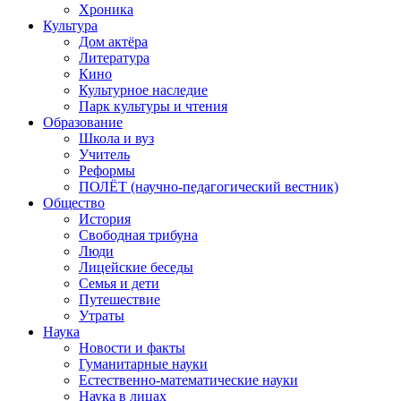
Хроника
Культура
Дом актёра
Литература
Кино
Культурное наследие
Парк культуры и чтения
Образование
Школа и вуз
Учитель
Реформы
ПОЛЁТ (научно-педагогический вестник)
Общество
История
Свободная трибуна
Люди
Лицейские беседы
Семья и дети
Путешествие
Утраты
Наука
Новости и факты
Гуманитарные науки
Естественно-математические науки
Наука в лицах