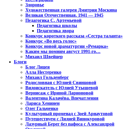
Здоровье
Художественная галерея Дмитрия Москина
Великая Отечественная. 1941 — 1945
Педагогика С. Артемьевой
Педагогика школы
Педагогика двора
Конкурс короткого рассказа «Сестра таланта»
Конкурс «Во весь голос»
Конкурс новой драматургии «Ремарка»
Каким мы помним август 1991-го…
Михаил Швейцер
Блоги
Блог Лицея
Алла Нестеренко
Михаил Гольденберг
Родословная с Юлией Свинцовой
Видоискатель с Юлией Утышевой
Вернисаж с Ириной Ларионовой
Валентина Калачёва. Впечатления
Лариса Хенинен
Олег Гальченко
Культурный променад с Зоей Арнаутовой
Путешествуем с Лидией Винокуровой
Лазурный Берег без пафоса с Александрой