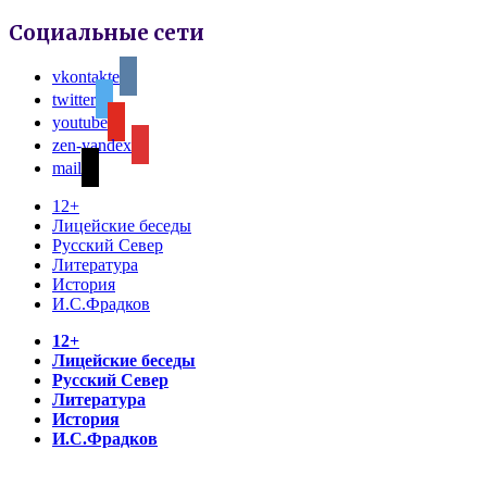
Социальные сети
vkontakte
twitter
youtube
zen-yandex
mail
12+
Лицейские беседы
Русский Север
Литература
История
И.С.Фрадков
12+
Лицейские беседы
Русский Север
Литература
История
И.С.Фрадков