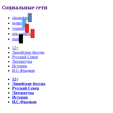
Социальные сети
vkontakte
twitter
youtube
zen-yandex
mail
12+
Лицейские беседы
Русский Север
Литература
История
И.С.Фрадков
12+
Лицейские беседы
Русский Север
Литература
История
И.С.Фрадков