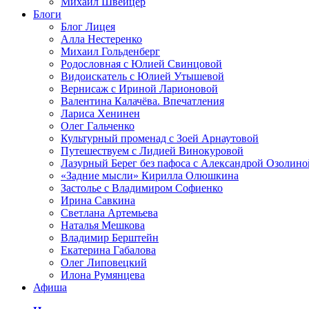
Михаил Швейцер
Блоги
Блог Лицея
Алла Нестеренко
Михаил Гольденберг
Родословная с Юлией Свинцовой
Видоискатель с Юлией Утышевой
Вернисаж с Ириной Ларионовой
Валентина Калачёва. Впечатления
Лариса Хенинен
Олег Гальченко
Культурный променад с Зоей Арнаутовой
Путешествуем с Лидией Винокуровой
Лазурный Берег без пафоса с Александрой Озолино
«Задние мысли» Кирилла Олюшкина
Застолье с Владимиром Софиенко
Ирина Савкина
Светлана Артемьева
Наталья Мешкова
Владимир Берштейн
Екатерина Габалова
Олег Липовецкий
Илона Румянцева
Афиша