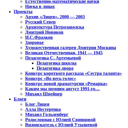
Естественно-математические науки
Наука в лицах
Проекты
Архив «Лицея». 2000 — 2003
Русский Север
Архитектура Петрозаводска
Дмитрий Новиков
И.С.Фрадков
Здоровье
Художественная галерея Дмитрия Москина
Великая Отечественная. 1941 — 1945
Педагогика С. Артемьевой
Педагогика школы
Педагогика двора
Конкурс короткого рассказа «Сестра таланта»
Конкурс «Во весь голос»
Конкурс новой драматургии «Ремарка»
Каким мы помним август 1991-го…
Михаил Швейцер
Блоги
Блог Лицея
Алла Нестеренко
Михаил Гольденберг
Родословная с Юлией Свинцовой
Видоискатель с Юлией Утышевой