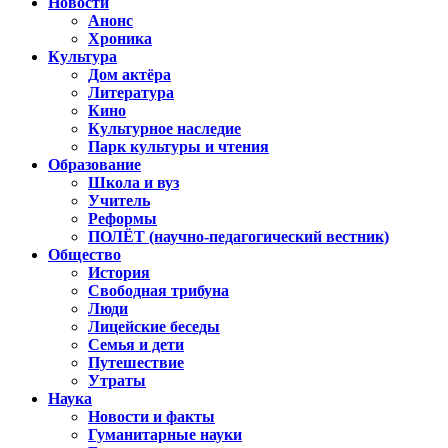
Новости
Анонс
Хроника
Культура
Дом актёра
Литература
Кино
Культурное наследие
Парк культуры и чтения
Образование
Школа и вуз
Учитель
Реформы
ПОЛЁТ (научно-педагогический вестник)
Общество
История
Свободная трибуна
Люди
Лицейские беседы
Семья и дети
Путешествие
Утраты
Наука
Новости и факты
Гуманитарные науки