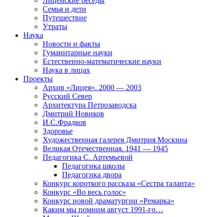
Лицейские беседы
Семья и дети
Путешествие
Утраты
Наука
Новости и факты
Гуманитарные науки
Естественно-математические науки
Наука в лицах
Проекты
Архив «Лицея». 2000 — 2003
Русский Север
Архитектура Петрозаводска
Дмитрий Новиков
И.С.Фрадков
Здоровье
Художественная галерея Дмитрия Москина
Великая Отечественная. 1941 — 1945
Педагогика С. Артемьевой
Педагогика школы
Педагогика двора
Конкурс короткого рассказа «Сестра таланта»
Конкурс «Во весь голос»
Конкурс новой драматургии «Ремарка»
Каким мы помним август 1991-го…