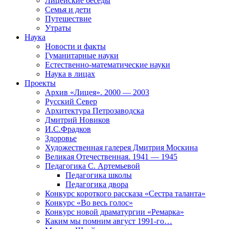
Лицейские беседы
Семья и дети
Путешествие
Утраты
Наука
Новости и факты
Гуманитарные науки
Естественно-математические науки
Наука в лицах
Проекты
Архив «Лицея». 2000 — 2003
Русский Север
Архитектура Петрозаводска
Дмитрий Новиков
И.С.Фрадков
Здоровье
Художественная галерея Дмитрия Москина
Великая Отечественная. 1941 — 1945
Педагогика С. Артемьевой
Педагогика школы
Педагогика двора
Конкурс короткого рассказа «Сестра таланта»
Конкурс «Во весь голос»
Конкурс новой драматургии «Ремарка»
Каким мы помним август 1991-го…