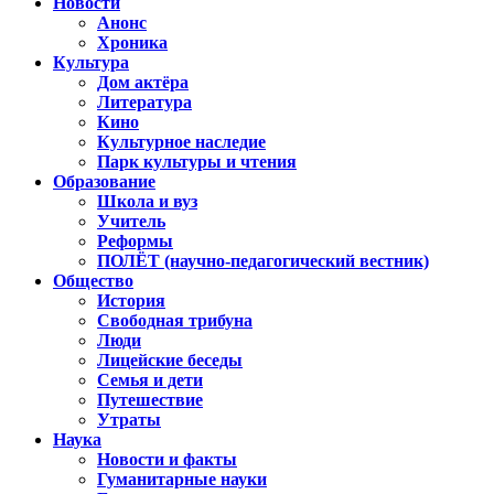
Новости
Анонс
Хроника
Культура
Дом актёра
Литература
Кино
Культурное наследие
Парк культуры и чтения
Образование
Школа и вуз
Учитель
Реформы
ПОЛЁТ (научно-педагогический вестник)
Общество
История
Свободная трибуна
Люди
Лицейские беседы
Семья и дети
Путешествие
Утраты
Наука
Новости и факты
Гуманитарные науки