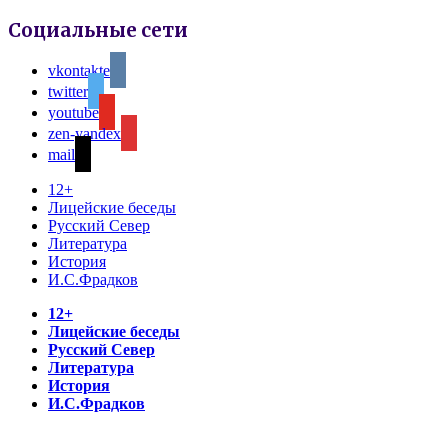
Социальные сети
vkontakte
twitter
youtube
zen-yandex
mail
12+
Лицейские беседы
Русский Север
Литература
История
И.С.Фрадков
12+
Лицейские беседы
Русский Север
Литература
История
И.С.Фрадков