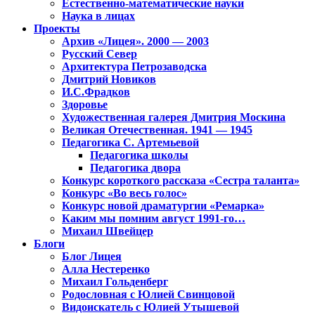
Естественно-математические науки
Наука в лицах
Проекты
Архив «Лицея». 2000 — 2003
Русский Север
Архитектура Петрозаводска
Дмитрий Новиков
И.С.Фрадков
Здоровье
Художественная галерея Дмитрия Москина
Великая Отечественная. 1941 — 1945
Педагогика С. Артемьевой
Педагогика школы
Педагогика двора
Конкурс короткого рассказа «Сестра таланта»
Конкурс «Во весь голос»
Конкурс новой драматургии «Ремарка»
Каким мы помним август 1991-го…
Михаил Швейцер
Блоги
Блог Лицея
Алла Нестеренко
Михаил Гольденберг
Родословная с Юлией Свинцовой
Видоискатель с Юлией Утышевой