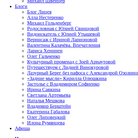
Михаил Швейцер
Блоги
Блог Лицея
Алла Нестеренко
Михаил Гольденберг
Родословная с Юлией Свинцовой
Видоискатель с Юлией Утышевой
Вернисаж с Ириной Ларионовой
Валентина Калачёва. Впечатления
Лариса Хенинен
Олег Гальченко
Культурный променад с Зоей Арнаутовой
Путешествуем с Лидией Винокуровой
Лазурный Берег без пафоса с Александрой Озолино
«Задние мысли» Кирилла Олюшкина
Застолье с Владимиром Софиенко
Ирина Савкина
Светлана Артемьева
Наталья Мешкова
Владимир Берштейн
Екатерина Габалова
Олег Липовецкий
Илона Румянцева
Афиша