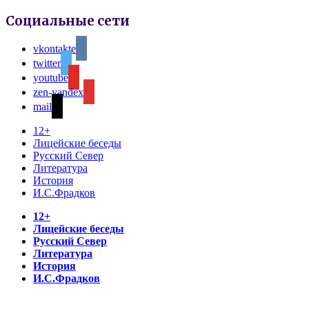
Социальные сети
vkontakte
twitter
youtube
zen-yandex
mail
12+
Лицейские беседы
Русский Север
Литература
История
И.С.Фрадков
12+
Лицейские беседы
Русский Север
Литература
История
И.С.Фрадков