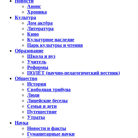
Новости
Анонс
Хроника
Культура
Дом актёра
Литература
Кино
Культурное наследие
Парк культуры и чтения
Образование
Школа и вуз
Учитель
Реформы
ПОЛЁТ (научно-педагогический вестник)
Общество
История
Свободная трибуна
Люди
Лицейские беседы
Семья и дети
Путешествие
Утраты
Наука
Новости и факты
Гуманитарные науки