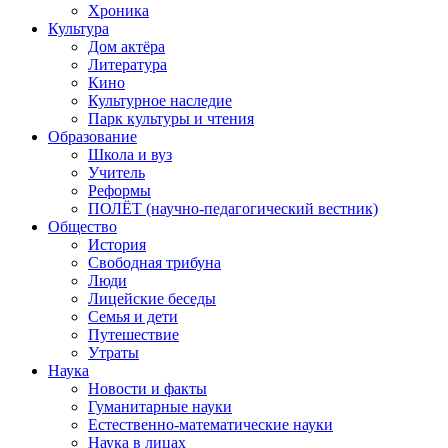
Хроника
Культура
Дом актёра
Литература
Кино
Культурное наследие
Парк культуры и чтения
Образование
Школа и вуз
Учитель
Реформы
ПОЛЁТ (научно-педагогический вестник)
Общество
История
Свободная трибуна
Люди
Лицейские беседы
Семья и дети
Путешествие
Утраты
Наука
Новости и факты
Гуманитарные науки
Естественно-математические науки
Наука в лицах