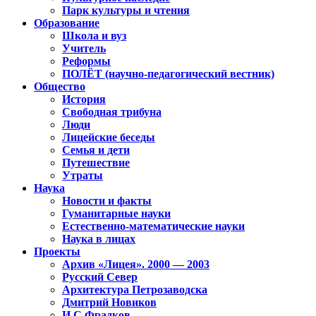
Парк культуры и чтения
Образование
Школа и вуз
Учитель
Реформы
ПОЛЁТ (научно-педагогический вестник)
Общество
История
Свободная трибуна
Люди
Лицейские беседы
Семья и дети
Путешествие
Утраты
Наука
Новости и факты
Гуманитарные науки
Естественно-математические науки
Наука в лицах
Проекты
Архив «Лицея». 2000 — 2003
Русский Север
Архитектура Петрозаводска
Дмитрий Новиков
И.С.Фрадков