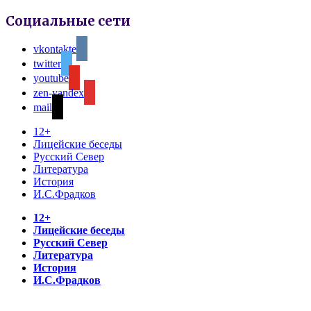
Социальные сети
vkontakte
twitter
youtube
zen-yandex
mail
12+
Лицейские беседы
Русский Север
Литература
История
И.С.Фрадков
12+
Лицейские беседы
Русский Север
Литература
История
И.С.Фрадков