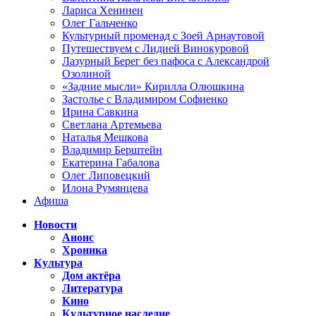
Лариса Хенинен
Олег Гальченко
Культурный променад с Зоей Арнаутовой
Путешествуем с Лидией Винокуровой
Лазурный Берег без пафоса с Александрой
Озолиной
«Задние мысли» Кирилла Олюшкина
Застолье с Владимиром Софиенко
Ирина Савкина
Светлана Артемьева
Наталья Мешкова
Владимир Берштейн
Екатерина Габалова
Олег Липовецкий
Илона Румянцева
Афиша
Новости
Анонс
Хроника
Культура
Дом актёра
Литература
Кино
Культурное наследие