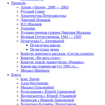
Проекты
Архив «Лицея». 2000 — 2003
Русский Север
Архитектура Петрозаводска
Дмитрий Новиков
И.С.Фрадков
Здоровье
Художественная галерея Дмитрия Москина
Великая Отечественная. 1941 — 1945
Педагогика С. Артемьевой
Педагогика школы
Педагогика двора
Конкурс короткого рассказа «Сестра таланта»
Конкурс «Во весь голос»
Конкурс новой драматургии «Ремарка»
Каким мы помним август 1991-го…
Михаил Швейцер
Блоги
Блог Лицея
Алла Нестеренко
Михаил Гольденберг
Родословная с Юлией Свинцовой
Видоискатель с Юлией Утышевой
Вернисаж с Ириной Ларионовой
Валентина Калачёва. Впечатления