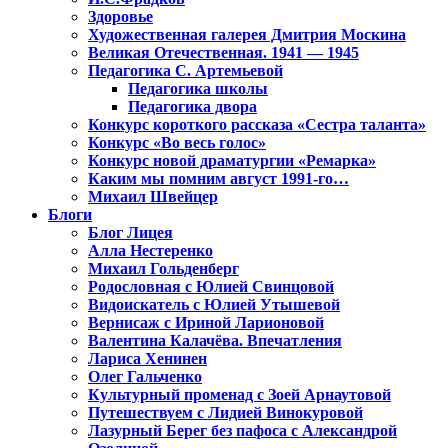
Здоровье
Художественная галерея Дмитрия Москина
Великая Отечественная. 1941 — 1945
Педагогика С. Артемьевой
Педагогика школы
Педагогика двора
Конкурс короткого рассказа «Сестра таланта»
Конкурс «Во весь голос»
Конкурс новой драматургии «Ремарка»
Каким мы помним август 1991-го…
Михаил Швейцер
Блоги
Блог Лицея
Алла Нестеренко
Михаил Гольденберг
Родословная с Юлией Свинцовой
Видоискатель с Юлией Утышевой
Вернисаж с Ириной Ларионовой
Валентина Калачёва. Впечатления
Лариса Хенинен
Олег Гальченко
Культурный променад с Зоей Арнаутовой
Путешествуем с Лидией Винокуровой
Лазурный Берег без пафоса с Александрой