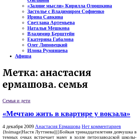
Озолиной
«Задние мысли» Кирилла Олюшкина
Застолье с Владимиром Софиенко
Ирина Савкина
Светлана Артемьева
Наталья Мешкова
Владимир Берштейн
Екатерина Габалова
Олег Липовецкий
Илона Румянцева
Афиша
Метка:
анастасия
ермашова. семья
Семья и дети
«Мечтаю жить в квартире у вокзала»
4 декабря 2009
Анастасия Ермашова
Нет комментариев
{hsimage|Настя Луттиева||||}Бойкая тринадцатилетняя девчушка в
темных очках встречает маму в холле петрозаводской школы-