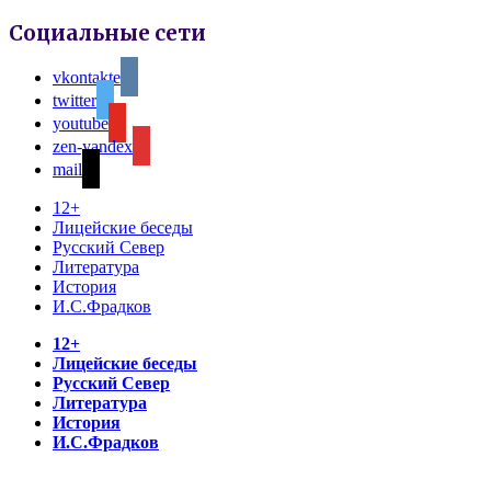
Социальные сети
vkontakte
twitter
youtube
zen-yandex
mail
12+
Лицейские беседы
Русский Север
Литература
История
И.С.Фрадков
12+
Лицейские беседы
Русский Север
Литература
История
И.С.Фрадков