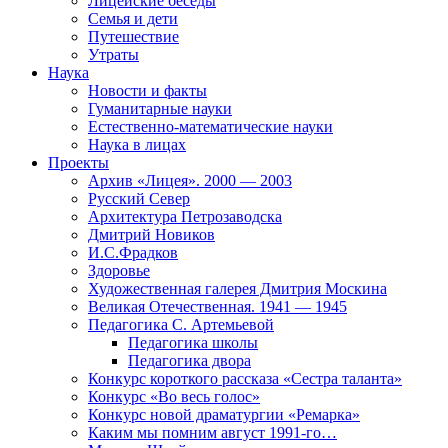
Лицейские беседы
Семья и дети
Путешествие
Утраты
Наука
Новости и факты
Гуманитарные науки
Естественно-математические науки
Наука в лицах
Проекты
Архив «Лицея». 2000 — 2003
Русский Север
Архитектура Петрозаводска
Дмитрий Новиков
И.С.Фрадков
Здоровье
Художественная галерея Дмитрия Москина
Великая Отечественная. 1941 — 1945
Педагогика С. Артемьевой
Педагогика школы
Педагогика двора
Конкурс короткого рассказа «Сестра таланта»
Конкурс «Во весь голос»
Конкурс новой драматургии «Ремарка»
Каким мы помним август 1991-го…