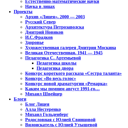
Естественно-математические науки
Наука в лицах
Проекты
Архив «Лицея». 2000 — 2003
Русский Север
Архитектура Петрозаводска
Дмитрий Новиков
И.С.Фрадков
Здоровье
Художественная галерея Дмитрия Москина
Великая Отечественная. 1941 — 1945
Педагогика С. Артемьевой
Педагогика школы
Педагогика двора
Конкурс короткого рассказа «Сестра таланта»
Конкурс «Во весь голос»
Конкурс новой драматургии «Ремарка»
Каким мы помним август 1991-го…
Михаил Швейцер
Блоги
Блог Лицея
Алла Нестеренко
Михаил Гольденберг
Родословная с Юлией Свинцовой
Видоискатель с Юлией Утышевой