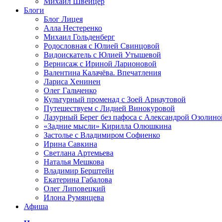
Михаил Швейцер
Блоги
Блог Лицея
Алла Нестеренко
Михаил Гольденберг
Родословная с Юлией Свинцовой
Видоискатель с Юлией Утышевой
Вернисаж с Ириной Ларионовой
Валентина Калачёва. Впечатления
Лариса Хенинен
Олег Гальченко
Культурный променад с Зоей Арнаутовой
Путешествуем с Лидией Винокуровой
Лазурный Берег без пафоса с Александрой Озолино
«Задние мысли» Кирилла Олюшкина
Застолье с Владимиром Софиенко
Ирина Савкина
Светлана Артемьева
Наталья Мешкова
Владимир Берштейн
Екатерина Габалова
Олег Липовецкий
Илона Румянцева
Афиша