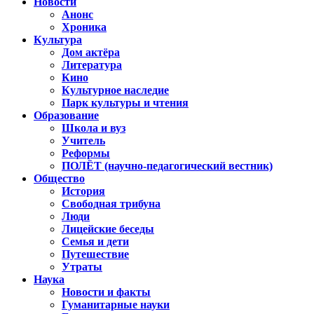
Новости
Анонс
Хроника
Культура
Дом актёра
Литература
Кино
Культурное наследие
Парк культуры и чтения
Образование
Школа и вуз
Учитель
Реформы
ПОЛЁТ (научно-педагогический вестник)
Общество
История
Свободная трибуна
Люди
Лицейские беседы
Семья и дети
Путешествие
Утраты
Наука
Новости и факты
Гуманитарные науки