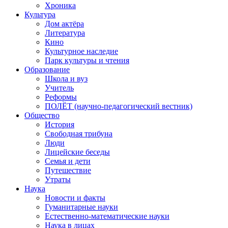
Хроника
Культура
Дом актёра
Литература
Кино
Культурное наследие
Парк культуры и чтения
Образование
Школа и вуз
Учитель
Реформы
ПОЛЁТ (научно-педагогический вестник)
Общество
История
Свободная трибуна
Люди
Лицейские беседы
Семья и дети
Путешествие
Утраты
Наука
Новости и факты
Гуманитарные науки
Естественно-математические науки
Наука в лицах