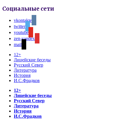
Социальные сети
vkontakte
twitter
youtube
zen-yandex
mail
12+
Лицейские беседы
Русский Север
Литература
История
И.С.Фрадков
12+
Лицейские беседы
Русский Север
Литература
История
И.С.Фрадков