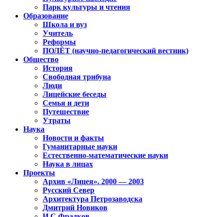
Парк культуры и чтения
Образование
Школа и вуз
Учитель
Реформы
ПОЛЁТ (научно-педагогический вестник)
Общество
История
Свободная трибуна
Люди
Лицейские беседы
Семья и дети
Путешествие
Утраты
Наука
Новости и факты
Гуманитарные науки
Естественно-математические науки
Наука в лицах
Проекты
Архив «Лицея». 2000 — 2003
Русский Север
Архитектура Петрозаводска
Дмитрий Новиков
И.С.Фрадков