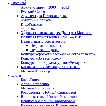
Проекты
Архив «Лицея». 2000 — 2003
Русский Север
Архитектура Петрозаводска
Дмитрий Новиков
И.С.Фрадков
Здоровье
Художественная галерея Дмитрия Москина
Великая Отечественная. 1941 — 1945
Педагогика С. Артемьевой
Педагогика школы
Педагогика двора
Конкурс короткого рассказа «Сестра таланта»
Конкурс «Во весь голос»
Конкурс новой драматургии «Ремарка»
Каким мы помним август 1991-го…
Михаил Швейцер
Блоги
Блог Лицея
Алла Нестеренко
Михаил Гольденберг
Родословная с Юлией Свинцовой
Видоискатель с Юлией Утышевой
Вернисаж с Ириной Ларионовой
Валентина Калачёва. Впечатления