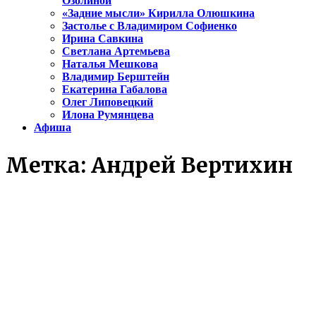
Озолиной
«Задние мысли» Кирилла Олюшкина
Застолье с Владимиром Софиенко
Ирина Савкина
Светлана Артемьева
Наталья Мешкова
Владимир Берштейн
Екатерина Габалова
Олег Липовецкий
Илона Румянцева
Афиша
Метка:
Андрей Вертихин