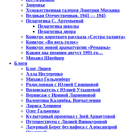
Здоровье
Художественная галерея Дмитрия Москина
Великая Отечественная. 1941 — 1945
Педагогика С. Артемьевой
Педагогика школы
Педагогика двора
Конкурс короткого рассказа «Сестра таланта»
Конкурс «Во весь голос»
Конкурс новой драматургии «Ремарка»
Каким мы помним август 1991-го…
Михаил Швейцер
Блоги
Блог Лицея
Алла Нестеренко
Михаил Гольденберг
Родословная с Юлией Свинцовой
Видоискатель с Юлией Утышевой
Вернисаж с Ириной Ларионовой
Валентина Калачёва. Впечатления
Лариса Хенинен
Олег Гальченко
Культурный променад с Зоей Арнаутовой
Путешествуем с Лидией Винокуровой
Лазурный Берег без пафоса с Александрой