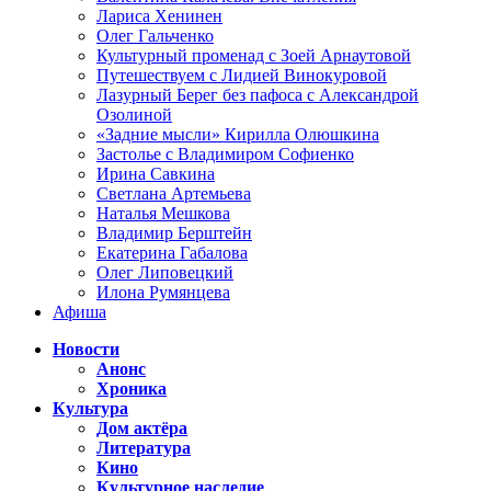
Лариса Хенинен
Олег Гальченко
Культурный променад с Зоей Арнаутовой
Путешествуем с Лидией Винокуровой
Лазурный Берег без пафоса с Александрой
Озолиной
«Задние мысли» Кирилла Олюшкина
Застолье с Владимиром Софиенко
Ирина Савкина
Светлана Артемьева
Наталья Мешкова
Владимир Берштейн
Екатерина Габалова
Олег Липовецкий
Илона Румянцева
Афиша
Новости
Анонс
Хроника
Культура
Дом актёра
Литература
Кино
Культурное наследие