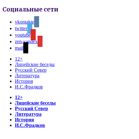
Социальные сети
vkontakte
twitter
youtube
zen-yandex
mail
12+
Лицейские беседы
Русский Север
Литература
История
И.С.Фрадков
12+
Лицейские беседы
Русский Север
Литература
История
И.С.Фрадков