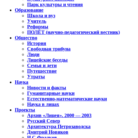
Парк культуры и чтения
Образование
Школа и вуз
Учитель
Реформы
ПОЛЁТ (научно-педагогический вестник)
Общество
История
Свободная трибуна
Люди
Лицейские беседы
Семья и дети
Путешествие
Утраты
Наука
Новости и факты
Гуманитарные науки
Естественно-математические науки
Наука в лицах
Проекты
Архив «Лицея». 2000 — 2003
Русский Север
Архитектура Петрозаводска
Дмитрий Новиков
И.С.Фрадков