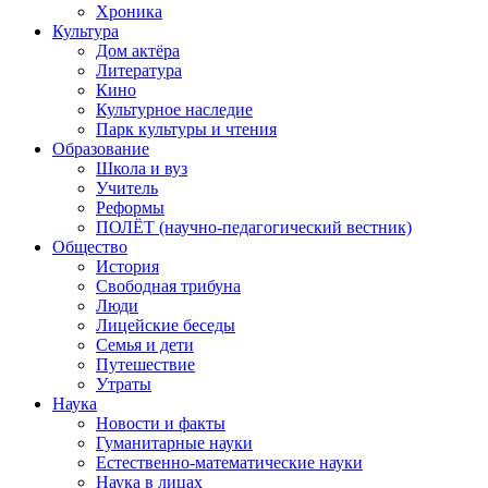
Хроника
Культура
Дом актёра
Литература
Кино
Культурное наследие
Парк культуры и чтения
Образование
Школа и вуз
Учитель
Реформы
ПОЛЁТ (научно-педагогический вестник)
Общество
История
Свободная трибуна
Люди
Лицейские беседы
Семья и дети
Путешествие
Утраты
Наука
Новости и факты
Гуманитарные науки
Естественно-математические науки
Наука в лицах