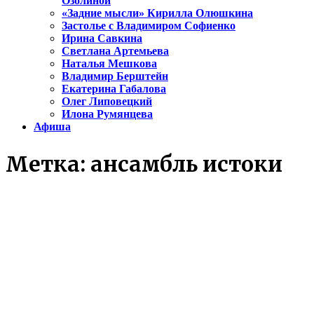
Озолиной
«Задние мысли» Кирилла Олюшкина
Застолье с Владимиром Софиенко
Ирина Савкина
Светлана Артемьева
Наталья Мешкова
Владимир Берштейн
Екатерина Габалова
Олег Липовецкий
Илона Румянцева
Афиша
Метка:
ансамбль истоки