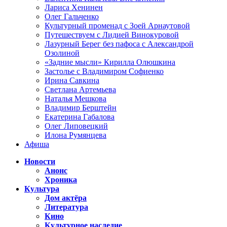
Лариса Хенинен
Олег Гальченко
Культурный променад с Зоей Арнаутовой
Путешествуем с Лидией Винокуровой
Лазурный Берег без пафоса с Александрой
Озолиной
«Задние мысли» Кирилла Олюшкина
Застолье с Владимиром Софиенко
Ирина Савкина
Светлана Артемьева
Наталья Мешкова
Владимир Берштейн
Екатерина Габалова
Олег Липовецкий
Илона Румянцева
Афиша
Новости
Анонс
Хроника
Культура
Дом актёра
Литература
Кино
Культурное наследие