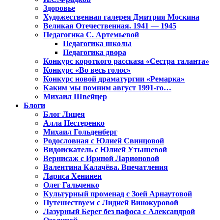
Здоровье
Художественная галерея Дмитрия Москина
Великая Отечественная. 1941 — 1945
Педагогика С. Артемьевой
Педагогика школы
Педагогика двора
Конкурс короткого рассказа «Сестра таланта»
Конкурс «Во весь голос»
Конкурс новой драматургии «Ремарка»
Каким мы помним август 1991-го…
Михаил Швейцер
Блоги
Блог Лицея
Алла Нестеренко
Михаил Гольденберг
Родословная с Юлией Свинцовой
Видоискатель с Юлией Утышевой
Вернисаж с Ириной Ларионовой
Валентина Калачёва. Впечатления
Лариса Хенинен
Олег Гальченко
Культурный променад с Зоей Арнаутовой
Путешествуем с Лидией Винокуровой
Лазурный Берег без пафоса с Александрой