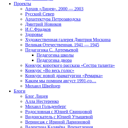
Проекты
Архив «Лицея». 2000 — 2003
Русский Север
Архитектура Петрозаводска
Дмитрий Новиков
И.С.Фрадков
Здоровье
Художественная галерея Дмитрия Москина
Великая Отечественная. 1941 — 1945
Педагогика С. Артемьевой
Педагогика школы
Педагогика двора
Конкурс короткого рассказа «Сестра таланта»
Конкурс «Во весь голос»
Конкурс новой драматургии «Ремарка»
Каким мы помним август 1991-го…
Михаил Швейцер
Блоги
Блог Лицея
Алла Нестеренко
Михаил Гольденберг
Родословная с Юлией Свинцовой
Видоискатель с Юлией Утышевой
Вернисаж с Ириной Ларионовой
Валентина Калачёва. Впечатления