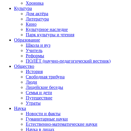
Хроника
Культура
Дом актёра
Литература
Кино
Культурное наследие
Парк культуры и чтения
Образование
Школа и вуз
Учитель
Реформы
ПОЛЁТ (научно-педагогический вестник)
Общество
История
Свободная трибуна
Люди
Лицейские беседы
Семья и дети
Путешествие
Утраты
Наука
Новости и факты
Гуманитарные науки
Естественно-математические науки
Наука в лицах