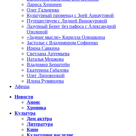
Лариса Хенинен
Олег Гальченко
Культурный променад с Зоей Арнаутовой
Путешествуем с Лидией Винокуровой
Лазурный Берег без пафоса с Александрой
Озолиной
«Задние мысли» Кирилла Олюшкина
Застолье с Владимиром Софиенко
Ирина Савкина
Светлана Артемьева
Наталья Мешкова
Владимир Берштейн
Екатерина Габалова
Олег Липовецкий
Илона Румянцева
Афиша
Новости
Анонс
Хроника
Культура
Дом актёра
Литература
Кино
Культурное наследие