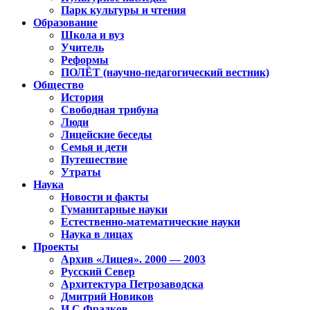
Парк культуры и чтения
Образование
Школа и вуз
Учитель
Реформы
ПОЛЁТ (научно-педагогический вестник)
Общество
История
Свободная трибуна
Люди
Лицейские беседы
Семья и дети
Путешествие
Утраты
Наука
Новости и факты
Гуманитарные науки
Естественно-математические науки
Наука в лицах
Проекты
Архив «Лицея». 2000 — 2003
Русский Север
Архитектура Петрозаводска
Дмитрий Новиков
И.С.Фрадков