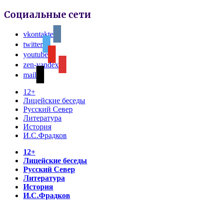
Социальные сети
vkontakte
twitter
youtube
zen-yandex
mail
12+
Лицейские беседы
Русский Север
Литература
История
И.С.Фрадков
12+
Лицейские беседы
Русский Север
Литература
История
И.С.Фрадков