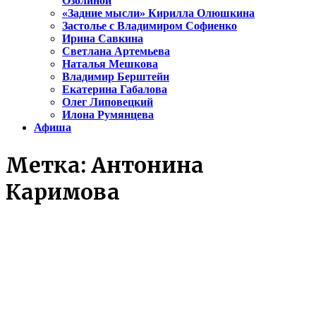
Озолиной
«Задние мысли» Кирилла Олюшкина
Застолье с Владимиром Софиенко
Ирина Савкина
Светлана Артемьева
Наталья Мешкова
Владимир Берштейн
Екатерина Габалова
Олег Липовецкий
Илона Румянцева
Афиша
Метка:
Антонина
Каримова