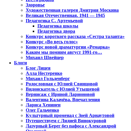
Здоровье
Художественная галерея Дмитрия Москина
Великая Отечественная. 1941 — 1945
Педагогика С. Артемьевой
Педагогика школы
Педагогика двора
Конкурс короткого рассказа «Сестра таланта»
Конкурс «Во весь голос»
Конкурс новой драматургии «Ремарка»
Каким мы помним август 1991-го…
Михаил Швейцер
Блоги
Блог Лицея
Алла Нестеренко
Михаил Гольденберг
Родословная с Юлией Свинцовой
Видоискатель с Юлией Утышевой
Вернисаж с Ириной Ларионовой
Валентина Калачёва. Впечатления
Лариса Хенинен
Олег Гальченко
Культурный променад с Зоей Арнаутовой
Путешествуем с Лидией Винокуровой
Лазурный Берег без пафоса с Александрой