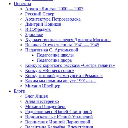
Проекты
Архив «Лицея». 2000 — 2003
Русский Север
Архитектура Петрозаводска
Дмитрий Новиков
И.С.Фрадков
Здоровье
Художественная галерея Дмитрия Москина
Великая Отечественная. 1941 — 1945
Педагогика С. Артемьевой
Педагогика школы
Педагогика двора
Конкурс короткого рассказа «Сестра таланта»
Конкурс «Во весь голос»
Конкурс новой драматургии «Ремарка»
Каким мы помним август 1991-го…
Михаил Швейцер
Блоги
Блог Лицея
Алла Нестеренко
Михаил Гольденберг
Родословная с Юлией Свинцовой
Видоискатель с Юлией Утышевой
Вернисаж с Ириной Ларионовой
Валентина Калачёва. Впечатления