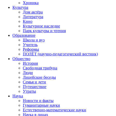
Хроника
Культура
Дом актёра
Литература
Кино
Культурное наследие
Парк культуры и чтения
Образование
Школа и вуз
Учитель
Реформы
ПОЛЁТ (научно-педагогический вестник)
Общество
История
Свободная трибуна
Люди
Лицейские беседы
Семья и дети
Путешествие
Утраты
Наука
Новости и факты
Гуманитарные науки
Естественно-математические науки
Наука в лицах