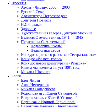
Проекты
Архив «Лицея». 2000 — 2003
Русский Север
Архитектура Петрозаводска
Дмитрий Новиков
И.С.Фрадков
Здоровье
Художественная галерея Дмитрия Москина
Великая Отечественная. 1941 — 1945
Педагогика С. Артемьевой
Педагогика школы
Педагогика двора
Конкурс короткого рассказа «Сестра таланта»
Конкурс «Во весь голос»
Конкурс новой драматургии «Ремарка»
Каким мы помним август 1991-го…
Михаил Швейцер
Блоги
Блог Лицея
Алла Нестеренко
Михаил Гольденберг
Родословная с Юлией Свинцовой
Видоискатель с Юлией Утышевой
Вернисаж с Ириной Ларионовой
Валентина Калачёва. Впечатления