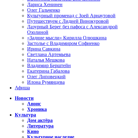
Лариса Хенинен
Олег Гальченко
Культурный променад с Зоей Арнаутовой
Путешествуем с Лидией Винокуровой
Лазурный Берег без пафоса с Александрой
Озолиной
«Задние мысли» Кирилла Олюшкина
Застолье с Владимиром Софиенко
Ирина Савкина
Светлана Артемьева
Наталья Мешкова
Владимир Берштейн
Екатерина Габалова
Олег Липовецкий
Илона Румянцева
Афиша
Новости
Анонс
Хроника
Культура
Дом актёра
Литература
Кино
Культурное наследие