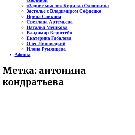
Озолиной
«Задние мысли» Кирилла Олюшкина
Застолье с Владимиром Софиенко
Ирина Савкина
Светлана Артемьева
Наталья Мешкова
Владимир Берштейн
Екатерина Габалова
Олег Липовецкий
Илона Румянцева
Афиша
Метка:
антонина
кондратьева