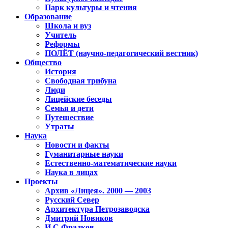
Парк культуры и чтения
Образование
Школа и вуз
Учитель
Реформы
ПОЛЁТ (научно-педагогический вестник)
Общество
История
Свободная трибуна
Люди
Лицейские беседы
Семья и дети
Путешествие
Утраты
Наука
Новости и факты
Гуманитарные науки
Естественно-математические науки
Наука в лицах
Проекты
Архив «Лицея». 2000 — 2003
Русский Север
Архитектура Петрозаводска
Дмитрий Новиков
И.С.Фрадков