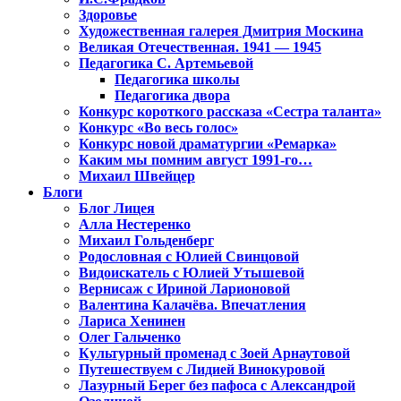
Здоровье
Художественная галерея Дмитрия Москина
Великая Отечественная. 1941 — 1945
Педагогика С. Артемьевой
Педагогика школы
Педагогика двора
Конкурс короткого рассказа «Сестра таланта»
Конкурс «Во весь голос»
Конкурс новой драматургии «Ремарка»
Каким мы помним август 1991-го…
Михаил Швейцер
Блоги
Блог Лицея
Алла Нестеренко
Михаил Гольденберг
Родословная с Юлией Свинцовой
Видоискатель с Юлией Утышевой
Вернисаж с Ириной Ларионовой
Валентина Калачёва. Впечатления
Лариса Хенинен
Олег Гальченко
Культурный променад с Зоей Арнаутовой
Путешествуем с Лидией Винокуровой
Лазурный Берег без пафоса с Александрой