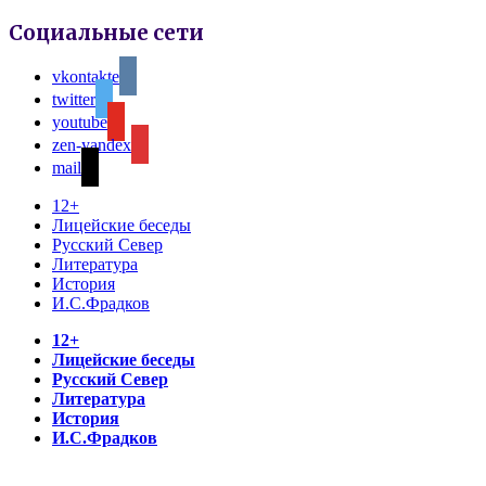
Социальные сети
vkontakte
twitter
youtube
zen-yandex
mail
12+
Лицейские беседы
Русский Север
Литература
История
И.С.Фрадков
12+
Лицейские беседы
Русский Север
Литература
История
И.С.Фрадков