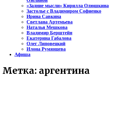
Озолиной
«Задние мысли» Кирилла Олюшкина
Застолье с Владимиром Софиенко
Ирина Савкина
Светлана Артемьева
Наталья Мешкова
Владимир Берштейн
Екатерина Габалова
Олег Липовецкий
Илона Румянцева
Афиша
Метка:
аргентина