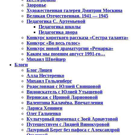
Здоровье
Художественная галерея Дмитрия Москина
Великая Отечественная. 1941 — 1945
Педагогика С. Артемьевой
Педагогика школы
Педагогика двора
Конкурс короткого рассказа «Сестра таланта»
Конкурс «Во весь голос»
Конкурс новой драматургии «Ремарка»
Каким мы помним август 1991-го…
Михаил Швейцер
Блоги
Блог Лицея
Алла Нестеренко
Михаил Гольденберг
Родословная с Юлией Свинцовой
Видоискатель с Юлией Утышевой
Вернисаж с Ириной Ларионовой
Валентина Калачёва. Впечатления
Лариса Хенинен
Олег Гальченко
Культурный променад с Зоей Арнаутовой
Путешествуем с Лидией Винокуровой
Лазурный Берег без пафоса с Александрой