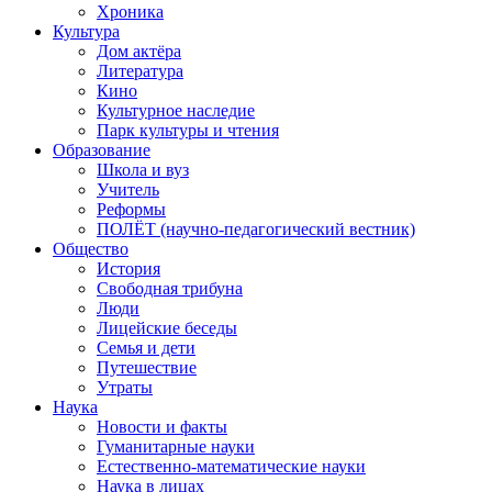
Хроника
Культура
Дом актёра
Литература
Кино
Культурное наследие
Парк культуры и чтения
Образование
Школа и вуз
Учитель
Реформы
ПОЛЁТ (научно-педагогический вестник)
Общество
История
Свободная трибуна
Люди
Лицейские беседы
Семья и дети
Путешествие
Утраты
Наука
Новости и факты
Гуманитарные науки
Естественно-математические науки
Наука в лицах