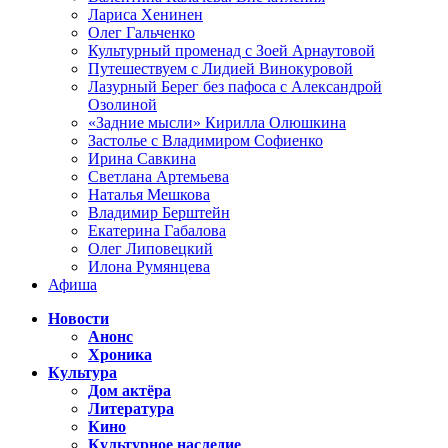
Лариса Хенинен
Олег Гальченко
Культурный променад с Зоей Арнаутовой
Путешествуем с Лидией Винокуровой
Лазурный Берег без пафоса с Александрой
Озолиной
«Задние мысли» Кирилла Олюшкина
Застолье с Владимиром Софиенко
Ирина Савкина
Светлана Артемьева
Наталья Мешкова
Владимир Берштейн
Екатерина Габалова
Олег Липовецкий
Илона Румянцева
Афиша
Новости
Анонс
Хроника
Культура
Дом актёра
Литература
Кино
Культурное наследие