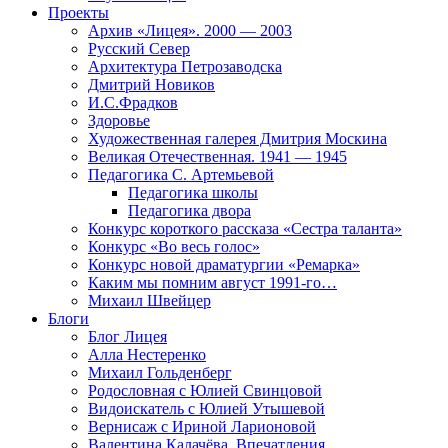
Проекты
Архив «Лицея». 2000 — 2003
Русский Север
Архитектура Петрозаводска
Дмитрий Новиков
И.С.Фрадков
Здоровье
Художественная галерея Дмитрия Москина
Великая Отечественная. 1941 — 1945
Педагогика С. Артемьевой
Педагогика школы
Педагогика двора
Конкурс короткого рассказа «Сестра таланта»
Конкурс «Во весь голос»
Конкурс новой драматургии «Ремарка»
Каким мы помним август 1991-го…
Михаил Швейцер
Блоги
Блог Лицея
Алла Нестеренко
Михаил Гольденберг
Родословная с Юлией Свинцовой
Видоискатель с Юлией Утышевой
Вернисаж с Ириной Ларионовой
Валентина Калачёва. Впечатления