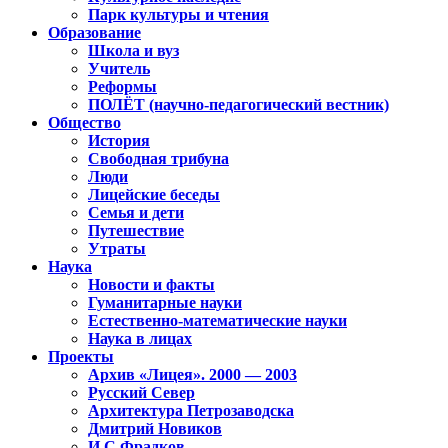
Парк культуры и чтения
Образование
Школа и вуз
Учитель
Реформы
ПОЛЁТ (научно-педагогический вестник)
Общество
История
Свободная трибуна
Люди
Лицейские беседы
Семья и дети
Путешествие
Утраты
Наука
Новости и факты
Гуманитарные науки
Естественно-математические науки
Наука в лицах
Проекты
Архив «Лицея». 2000 — 2003
Русский Север
Архитектура Петрозаводска
Дмитрий Новиков
И.С.Фрадков