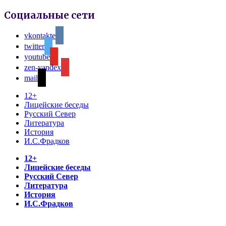
Социальные сети
vkontakte
twitter
youtube
zen-yandex
mail
12+
Лицейские беседы
Русский Север
Литература
История
И.С.Фрадков
12+
Лицейские беседы
Русский Север
Литература
История
И.С.Фрадков