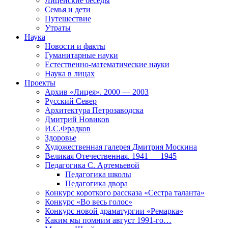
Лицейские беседы
Семья и дети
Путешествие
Утраты
Наука
Новости и факты
Гуманитарные науки
Естественно-математические науки
Наука в лицах
Проекты
Архив «Лицея». 2000 — 2003
Русский Север
Архитектура Петрозаводска
Дмитрий Новиков
И.С.Фрадков
Здоровье
Художественная галерея Дмитрия Москина
Великая Отечественная. 1941 — 1945
Педагогика С. Артемьевой
Педагогика школы
Педагогика двора
Конкурс короткого рассказа «Сестра таланта»
Конкурс «Во весь голос»
Конкурс новой драматургии «Ремарка»
Каким мы помним август 1991-го…