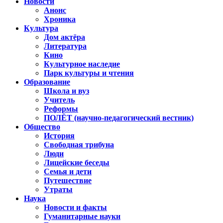
Новости
Анонс
Хроника
Культура
Дом актёра
Литература
Кино
Культурное наследие
Парк культуры и чтения
Образование
Школа и вуз
Учитель
Реформы
ПОЛЁТ (научно-педагогический вестник)
Общество
История
Свободная трибуна
Люди
Лицейские беседы
Семья и дети
Путешествие
Утраты
Наука
Новости и факты
Гуманитарные науки