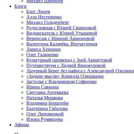
Михаил Швейцер
Блоги
Блог Лицея
Алла Нестеренко
Михаил Гольденберг
Родословная с Юлией Свинцовой
Видоискатель с Юлией Утышевой
Вернисаж с Ириной Ларионовой
Валентина Калачёва. Впечатления
Лариса Хенинен
Олег Гальченко
Культурный променад с Зоей Арнаутовой
Путешествуем с Лидией Винокуровой
Лазурный Берег без пафоса с Александрой Озолино
«Задние мысли» Кирилла Олюшкина
Застолье с Владимиром Софиенко
Ирина Савкина
Светлана Артемьева
Наталья Мешкова
Владимир Берштейн
Екатерина Габалова
Олег Липовецкий
Илона Румянцева
Афиша