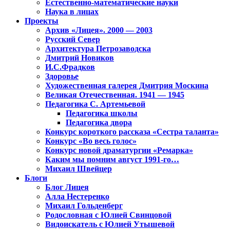
Естественно-математические науки
Наука в лицах
Проекты
Архив «Лицея». 2000 — 2003
Русский Север
Архитектура Петрозаводска
Дмитрий Новиков
И.С.Фрадков
Здоровье
Художественная галерея Дмитрия Москина
Великая Отечественная. 1941 — 1945
Педагогика С. Артемьевой
Педагогика школы
Педагогика двора
Конкурс короткого рассказа «Сестра таланта»
Конкурс «Во весь голос»
Конкурс новой драматургии «Ремарка»
Каким мы помним август 1991-го…
Михаил Швейцер
Блоги
Блог Лицея
Алла Нестеренко
Михаил Гольденберг
Родословная с Юлией Свинцовой
Видоискатель с Юлией Утышевой