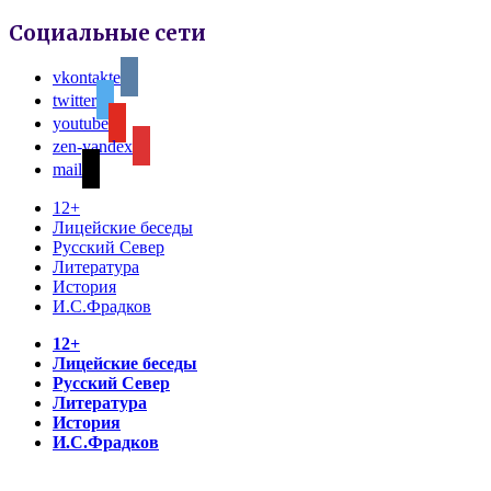
Социальные сети
vkontakte
twitter
youtube
zen-yandex
mail
12+
Лицейские беседы
Русский Север
Литература
История
И.С.Фрадков
12+
Лицейские беседы
Русский Север
Литература
История
И.С.Фрадков