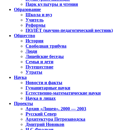
Парк культуры и чтения
Образование
Школа и вуз
Учитель
Реформы
ПОЛЁТ (научно-педагогический вестник)
Общество
История
Свободная трибуна
Люди
Лицейские беседы
Семья и дети
Путешествие
Утраты
Наука
Новости и факты
Гуманитарные науки
Естественно-математические науки
Наука в лицах
Проекты
Архив «Лицея». 2000 — 2003
Русский Север
Архитектура Петрозаводска
Дмитрий Новиков
И.С.Фрадков