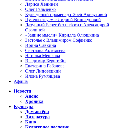
Лариса Хенинен
Олег Гальченко
Культурный променад с Зоей Арнаутовой
Путешествуем с Лидией Винокуровой
Лазурный Берег без пафоса с Александрой
Озолиной
«Задние мысли» Кирилла Олюшкина
Застолье с Владимиром Софиенко
Ирина Савкина
Светлана Артемьева
Наталья Мешкова
Владимир Берштейн
Екатерина Габалова
Олег Липовецкий
Илона Румянцева
Афиша
Новости
Анонс
Хроника
Культура
Дом актёра
Литература
Кино
Культурное наследие