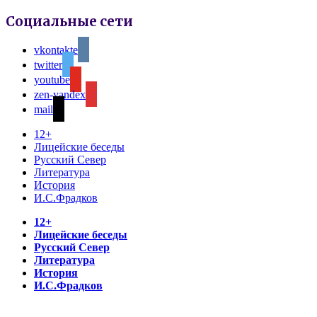
Социальные сети
vkontakte
twitter
youtube
zen-yandex
mail
12+
Лицейские беседы
Русский Север
Литература
История
И.С.Фрадков
12+
Лицейские беседы
Русский Север
Литература
История
И.С.Фрадков