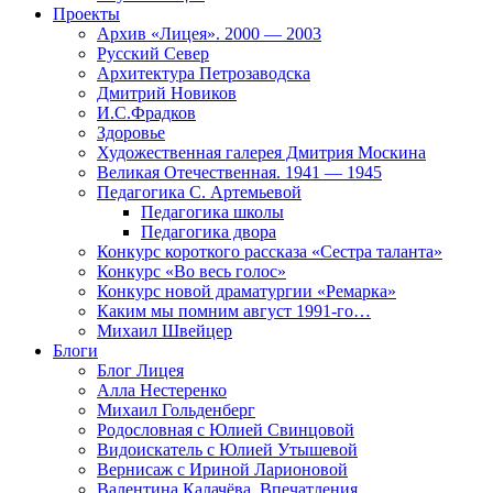
Проекты
Архив «Лицея». 2000 — 2003
Русский Север
Архитектура Петрозаводска
Дмитрий Новиков
И.С.Фрадков
Здоровье
Художественная галерея Дмитрия Москина
Великая Отечественная. 1941 — 1945
Педагогика С. Артемьевой
Педагогика школы
Педагогика двора
Конкурс короткого рассказа «Сестра таланта»
Конкурс «Во весь голос»
Конкурс новой драматургии «Ремарка»
Каким мы помним август 1991-го…
Михаил Швейцер
Блоги
Блог Лицея
Алла Нестеренко
Михаил Гольденберг
Родословная с Юлией Свинцовой
Видоискатель с Юлией Утышевой
Вернисаж с Ириной Ларионовой
Валентина Калачёва. Впечатления