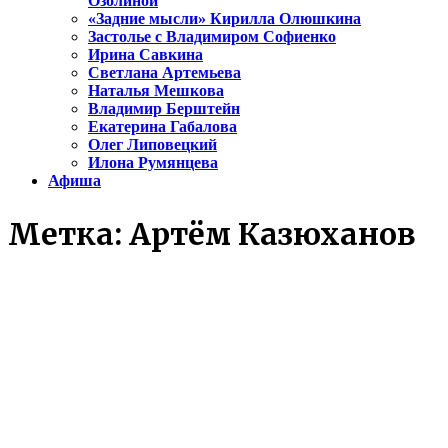
Озолиной
«Задние мысли» Кирилла Олюшкина
Застолье с Владимиром Софиенко
Ирина Савкина
Светлана Артемьева
Наталья Мешкова
Владимир Берштейн
Екатерина Габалова
Олег Липовецкий
Илона Румянцева
Афиша
Метка:
Артём Казюханов