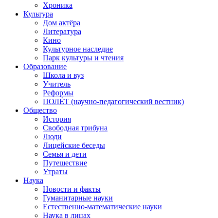
Хроника
Культура
Дом актёра
Литература
Кино
Культурное наследие
Парк культуры и чтения
Образование
Школа и вуз
Учитель
Реформы
ПОЛЁТ (научно-педагогический вестник)
Общество
История
Свободная трибуна
Люди
Лицейские беседы
Семья и дети
Путешествие
Утраты
Наука
Новости и факты
Гуманитарные науки
Естественно-математические науки
Наука в лицах