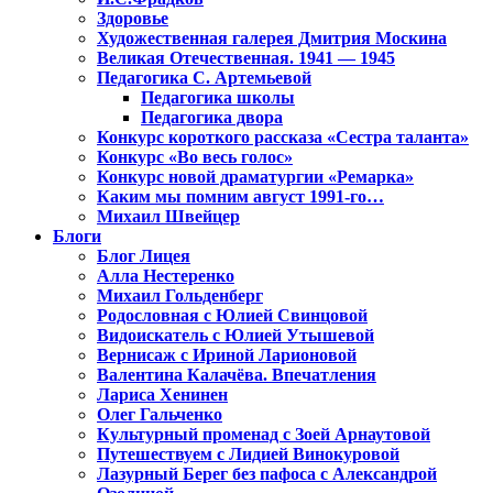
Здоровье
Художественная галерея Дмитрия Москина
Великая Отечественная. 1941 — 1945
Педагогика С. Артемьевой
Педагогика школы
Педагогика двора
Конкурс короткого рассказа «Сестра таланта»
Конкурс «Во весь голос»
Конкурс новой драматургии «Ремарка»
Каким мы помним август 1991-го…
Михаил Швейцер
Блоги
Блог Лицея
Алла Нестеренко
Михаил Гольденберг
Родословная с Юлией Свинцовой
Видоискатель с Юлией Утышевой
Вернисаж с Ириной Ларионовой
Валентина Калачёва. Впечатления
Лариса Хенинен
Олег Гальченко
Культурный променад с Зоей Арнаутовой
Путешествуем с Лидией Винокуровой
Лазурный Берег без пафоса с Александрой