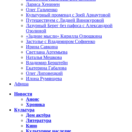
Лариса Хенинен
Олег Гальченко
Культурный променад с Зоей Арнаутовой
Путешествуем с Лидией Винокуровой
Лазурный Берег без пафоса с Александрой
Озолиной
«Задние мысли» Кирилла Олюшкина
Застолье с Владимиром Софиенко
Ирина Савкина
Светлана Артемьева
Наталья Мешкова
Владимир Берштейн
Екатерина Габалова
Олег Липовецкий
Илона Румянцева
Афиша
Новости
Анонс
Хроника
Культура
Дом актёра
Литература
Кино
Культурное наследие