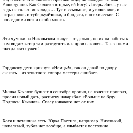
Равнодушно. Как Соловки вторые, ей Богу! Лагерь. Здесь у нас
ведь не только инвалиды… Тут и ссыльные, и уголовники, и
штрафники, и туберкулёзники, и бродяги, и психические. С
последними возни особо много.
Эти чумаки на Никольском живут – отдельно, но их на работы к
нам водят: катер там разгрузить или дров наколоть. Так за ними
глаз да глаз нужен!
Гордякову дети крикнут: «Немцы!», так он давай по двору
скакать – из зенитного топора мессеры сшибает.
Мишка Качалов бушлат в сентябре пропил, на коленях приполз,
просил новый дать, расписку накарябал: «Больше не буду.
Подпись: Качалов». Спасу никакого нет от них.
Хотя и потешные есть. Юрка Пастила, например. Низенький,
шепелявый, зубов нет вообще, а улыбается постоянно.