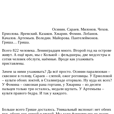
Осинин. Сараев. Милонов. Чехов.
Ермолова. Яремский. Казаков. Хмарин. Фомин. Лобанов.
Качалов. Артемьев. Володин. Майорова. Пантелеймонов.
Гриша… Гриша.
Всего 822 человека. Ленинградцев много. Второй год на острове
живут. А ещё врач, мы с Колькой – фельдшеры, две медсестры и
сотня человек обслуги, наёмные. Вроде как ухаживать
приставлены.
Зачем за ними ухаживать? Да всё просто. Осинин парализован –
сквозное в голову, Сараев – слепой, ожог роговицы. У Ермоловой
– культи обоих локтей, в Сталинграде оторвало. Ну куда их всех?
У Фомина – сквозная рана гортани, у Хмарина – из десяти
пальцев только три осталось, медали щупать. У Артемьева –
культя правого бедра. И так у каждого.
Больше всего Грише досталось. Уникальный экспонат: нет обеих
рук, обоих ног, немой и глухой. Мы даже фамилии его не знаем.