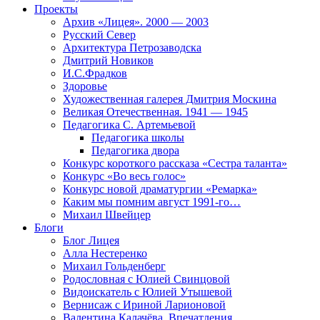
Проекты
Архив «Лицея». 2000 — 2003
Русский Север
Архитектура Петрозаводска
Дмитрий Новиков
И.С.Фрадков
Здоровье
Художественная галерея Дмитрия Москина
Великая Отечественная. 1941 — 1945
Педагогика С. Артемьевой
Педагогика школы
Педагогика двора
Конкурс короткого рассказа «Сестра таланта»
Конкурс «Во весь голос»
Конкурс новой драматургии «Ремарка»
Каким мы помним август 1991-го…
Михаил Швейцер
Блоги
Блог Лицея
Алла Нестеренко
Михаил Гольденберг
Родословная с Юлией Свинцовой
Видоискатель с Юлией Утышевой
Вернисаж с Ириной Ларионовой
Валентина Калачёва. Впечатления