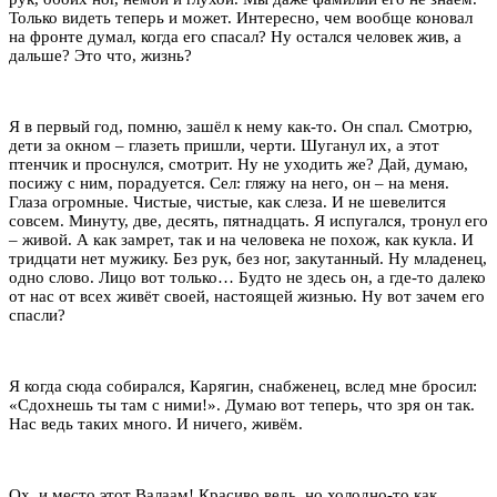
Только видеть теперь и может. Интересно, чем вообще коновал
на фронте думал, когда его спасал? Ну остался человек жив, а
дальше? Это что, жизнь?
Я в первый год, помню, зашёл к нему как-то. Он спал. Смотрю,
дети за окном – глазеть пришли, черти. Шуганул их, а этот
птенчик и проснулся, смотрит. Ну не уходить же? Дай, думаю,
посижу с ним, порадуется. Сел: гляжу на него, он – на меня.
Глаза огромные. Чистые, чистые, как слеза. И не шевелится
совсем. Минуту, две, десять, пятнадцать. Я испугался, тронул его
– живой. А как замрет, так и на человека не похож, как кукла. И
тридцати нет мужику. Без рук, без ног, закутанный. Ну младенец,
одно слово. Лицо вот только… Будто не здесь он, а где-то далеко
от нас от всех живёт своей, настоящей жизнью. Ну вот зачем его
спасли?
Я когда сюда собирался, Карягин, снабженец, вслед мне бросил:
«Сдохнешь ты там с ними!». Думаю вот теперь, что зря он так.
Нас ведь таких много. И ничего, живём.
Ох, и место этот Валаам! Красиво ведь, но холодно-то как.