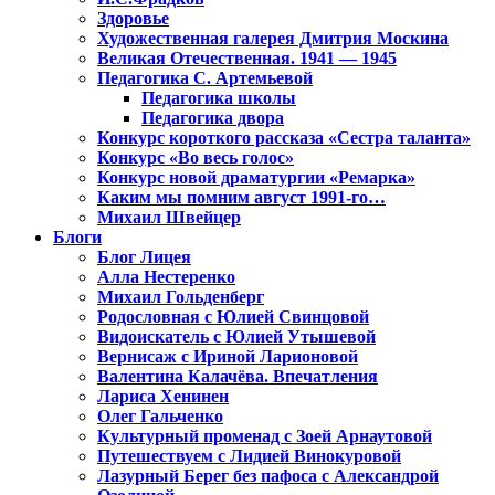
Здоровье
Художественная галерея Дмитрия Москина
Великая Отечественная. 1941 — 1945
Педагогика С. Артемьевой
Педагогика школы
Педагогика двора
Конкурс короткого рассказа «Сестра таланта»
Конкурс «Во весь голос»
Конкурс новой драматургии «Ремарка»
Каким мы помним август 1991-го…
Михаил Швейцер
Блоги
Блог Лицея
Алла Нестеренко
Михаил Гольденберг
Родословная с Юлией Свинцовой
Видоискатель с Юлией Утышевой
Вернисаж с Ириной Ларионовой
Валентина Калачёва. Впечатления
Лариса Хенинен
Олег Гальченко
Культурный променад с Зоей Арнаутовой
Путешествуем с Лидией Винокуровой
Лазурный Берег без пафоса с Александрой