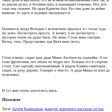
из дерева резал, и ботинки шил, и кашеварил отменно. Нет, всё-
таки они сильнее. Не прав Карягин был. Раз они даже на войне
выжили, то здесь и подавно продержатся.
Помнится, когда Володин с колокольни прыгнул, я с тоски туда
же залез. Посмотреть просто. А может, и не посмотреть –
муторно очень на душе было. Не знаю. Стою, вниз смотрю.
Ветер, тихо. Представляю, как Витя вниз летел.
Стою и вижу: сидит наш дядя Миша Аксёнов на скамейке. А он
тоже фронтовик, ног обоих по бедро нет. Тележка его в стороне
стоит. Сам одетый, напомаженный. А рядом Клавка-санитарка
сидит, за руку держит. Говорят о чём-то. А дядя Миша её взял да
поцеловал.
И тут мне очень захотелось жить.
Похожее
Теги:
Артём Казюханов
,
конкурс короткого рассказа сестра