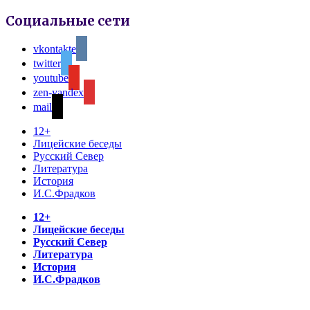
Социальные сети
vkontakte
twitter
youtube
zen-yandex
mail
12+
Лицейские беседы
Русский Север
Литература
История
И.С.Фрадков
12+
Лицейские беседы
Русский Север
Литература
История
И.С.Фрадков