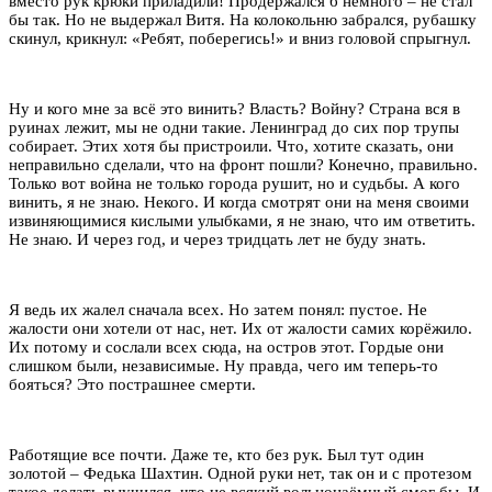
вместо рук крюки приладили! Продержался б немного – не стал
бы так. Но не выдержал Витя. На колокольню забрался, рубашку
скинул, крикнул: «Ребят, поберегись!» и вниз головой спрыгнул.
Ну и кого мне за всё это винить? Власть? Войну? Страна вся в
руинах лежит, мы не одни такие. Ленинград до сих пор трупы
собирает. Этих хотя бы пристроили. Что, хотите сказать, они
неправильно сделали, что на фронт пошли? Конечно, правильно.
Только вот война не только города рушит, но и судьбы. А кого
винить, я не знаю. Некого. И когда смотрят они на меня своими
извиняющимися кислыми улыбками, я не знаю, что им ответить.
Не знаю. И через год, и через тридцать лет не буду знать.
Я ведь их жалел сначала всех. Но затем понял: пустое. Не
жалости они хотели от нас, нет. Их от жалости самих корёжило.
Их потому и сослали всех сюда, на остров этот. Гордые они
слишком были, независимые. Ну правда, чего им теперь-то
бояться? Это пострашнее смерти.
Работящие все почти. Даже те, кто без рук. Был тут один
золотой – Федька Шахтин. Одной руки нет, так он и с протезом
такое делать выучился, что не всякий вольнонаёмный смог бы. И