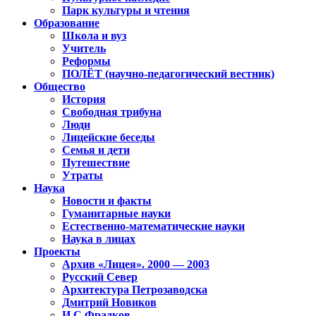
Парк культуры и чтения
Образование
Школа и вуз
Учитель
Реформы
ПОЛЁТ (научно-педагогический вестник)
Общество
История
Свободная трибуна
Люди
Лицейские беседы
Семья и дети
Путешествие
Утраты
Наука
Новости и факты
Гуманитарные науки
Естественно-математические науки
Наука в лицах
Проекты
Архив «Лицея». 2000 — 2003
Русский Север
Архитектура Петрозаводска
Дмитрий Новиков
И.С.Фрадков