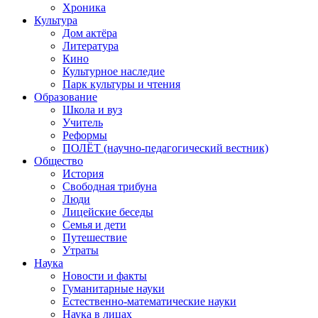
Хроника
Культура
Дом актёра
Литература
Кино
Культурное наследие
Парк культуры и чтения
Образование
Школа и вуз
Учитель
Реформы
ПОЛЁТ (научно-педагогический вестник)
Общество
История
Свободная трибуна
Люди
Лицейские беседы
Семья и дети
Путешествие
Утраты
Наука
Новости и факты
Гуманитарные науки
Естественно-математические науки
Наука в лицах