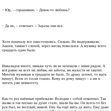
− Юр, – спрашиваю. – Девок-то любишь?
− Да не, – отвечает. – Заразы они все.
Хотя поначалу все ожесточились. Сильно. Не выдерживали.
Закеев, танкист слепой, через месяц повесился. А мужику всего
тридцать один было.
Инвалидов много, няньки чуть ли не ночевали с ними рядом. А
всё равно на всех ни любви, ни заботы, ни жалости не хватит.
Многим мужикам и тридцати не было. То драку затеют, то выть
начнут. Всем от тоски тошно. Кому из дому пишут – а им и
читать уже невмоготу.
Как-то раз наёмные прибежали: Володин с собой покончил. Так
жалко и так погано на душе стало, знали бы вы. Он всего-то без
рук был, но весёлый, живой. Ему бы ещё жить да жить. Ему даже