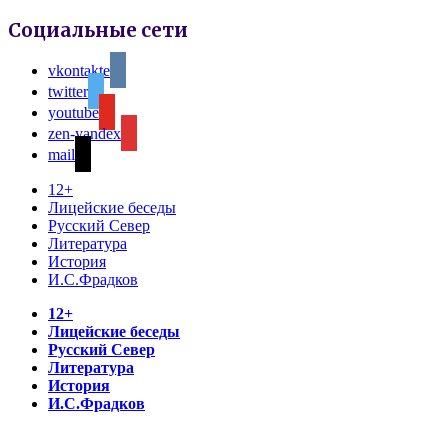
Социальные сети
vkontakte
twitter
youtube
zen-yandex
mail
12+
Лицейские беседы
Русский Север
Литература
История
И.С.Фрадков
12+
Лицейские беседы
Русский Север
Литература
История
И.С.Фрадков