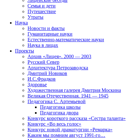
Лицейские беседы
Семья и дети
Путешествие
Утраты
Наука
Новости и факты
Гуманитарные науки
Естественно-математические науки
Наука в лицах
Проекты
Архив «Лицея». 2000 — 2003
Русский Север
Архитектура Петрозаводска
Дмитрий Новиков
И.С.Фрадков
Здоровье
Художественная галерея Дмитрия Москина
Великая Отечественная. 1941 — 1945
Педагогика С. Артемьевой
Педагогика школы
Педагогика двора
Конкурс короткого рассказа «Сестра таланта»
Конкурс «Во весь голос»
Конкурс новой драматургии «Ремарка»
Каким мы помним август 1991-го…