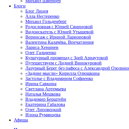
Михаил Швейцер
Блоги
Блог Лицея
Алла Нестеренко
Михаил Гольденберг
Родословная с Юлией Свинцовой
Видоискатель с Юлией Утышевой
Вернисаж с Ириной Ларионовой
Валентина Калачёва. Впечатления
Лариса Хенинен
Олег Гальченко
Культурный променад с Зоей Арнаутовой
Путешествуем с Лидией Винокуровой
Лазурный Берег без пафоса с Александрой Озолино
«Задние мысли» Кирилла Олюшкина
Застолье с Владимиром Софиенко
Ирина Савкина
Светлана Артемьева
Наталья Мешкова
Владимир Берштейн
Екатерина Габалова
Олег Липовецкий
Илона Румянцева
Афиша