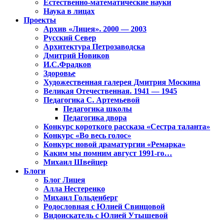
Естественно-математические науки
Наука в лицах
Проекты
Архив «Лицея». 2000 — 2003
Русский Север
Архитектура Петрозаводска
Дмитрий Новиков
И.С.Фрадков
Здоровье
Художественная галерея Дмитрия Москина
Великая Отечественная. 1941 — 1945
Педагогика С. Артемьевой
Педагогика школы
Педагогика двора
Конкурс короткого рассказа «Сестра таланта»
Конкурс «Во весь голос»
Конкурс новой драматургии «Ремарка»
Каким мы помним август 1991-го…
Михаил Швейцер
Блоги
Блог Лицея
Алла Нестеренко
Михаил Гольденберг
Родословная с Юлией Свинцовой
Видоискатель с Юлией Утышевой