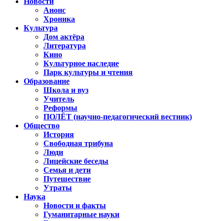
Новости
Анонс
Хроника
Культура
Дом актёра
Литература
Кино
Культурное наследие
Парк культуры и чтения
Образование
Школа и вуз
Учитель
Реформы
ПОЛЁТ (научно-педагогический вестник)
Общество
История
Свободная трибуна
Люди
Лицейские беседы
Семья и дети
Путешествие
Утраты
Наука
Новости и факты
Гуманитарные науки