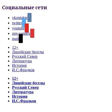
Социальные сети
vkontakte
twitter
youtube
zen-yandex
mail
12+
Лицейские беседы
Русский Север
Литература
История
И.С.Фрадков
12+
Лицейские беседы
Русский Север
Литература
История
И.С.Фрадков