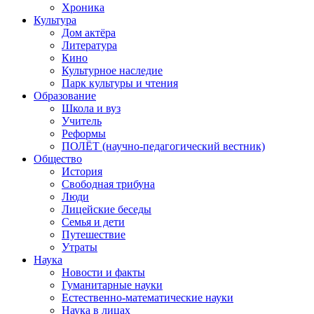
Хроника
Культура
Дом актёра
Литература
Кино
Культурное наследие
Парк культуры и чтения
Образование
Школа и вуз
Учитель
Реформы
ПОЛЁТ (научно-педагогический вестник)
Общество
История
Свободная трибуна
Люди
Лицейские беседы
Семья и дети
Путешествие
Утраты
Наука
Новости и факты
Гуманитарные науки
Естественно-математические науки
Наука в лицах