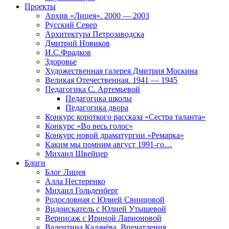
Проекты
Архив «Лицея». 2000 — 2003
Русский Север
Архитектура Петрозаводска
Дмитрий Новиков
И.С.Фрадков
Здоровье
Художественная галерея Дмитрия Москина
Великая Отечественная. 1941 — 1945
Педагогика С. Артемьевой
Педагогика школы
Педагогика двора
Конкурс короткого рассказа «Сестра таланта»
Конкурс «Во весь голос»
Конкурс новой драматургии «Ремарка»
Каким мы помним август 1991-го…
Михаил Швейцер
Блоги
Блог Лицея
Алла Нестеренко
Михаил Гольденберг
Родословная с Юлией Свинцовой
Видоискатель с Юлией Утышевой
Вернисаж с Ириной Ларионовой
Валентина Калачёва. Впечатления