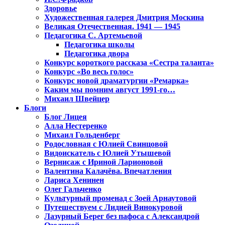
Здоровье
Художественная галерея Дмитрия Москина
Великая Отечественная. 1941 — 1945
Педагогика С. Артемьевой
Педагогика школы
Педагогика двора
Конкурс короткого рассказа «Сестра таланта»
Конкурс «Во весь голос»
Конкурс новой драматургии «Ремарка»
Каким мы помним август 1991-го…
Михаил Швейцер
Блоги
Блог Лицея
Алла Нестеренко
Михаил Гольденберг
Родословная с Юлией Свинцовой
Видоискатель с Юлией Утышевой
Вернисаж с Ириной Ларионовой
Валентина Калачёва. Впечатления
Лариса Хенинен
Олег Гальченко
Культурный променад с Зоей Арнаутовой
Путешествуем с Лидией Винокуровой
Лазурный Берег без пафоса с Александрой