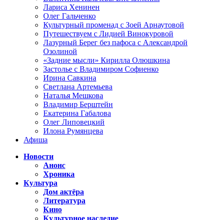
Лариса Хенинен
Олег Гальченко
Культурный променад с Зоей Арнаутовой
Путешествуем с Лидией Винокуровой
Лазурный Берег без пафоса с Александрой
Озолиной
«Задние мысли» Кирилла Олюшкина
Застолье с Владимиром Софиенко
Ирина Савкина
Светлана Артемьева
Наталья Мешкова
Владимир Берштейн
Екатерина Габалова
Олег Липовецкий
Илона Румянцева
Афиша
Новости
Анонс
Хроника
Культура
Дом актёра
Литература
Кино
Культурное наследие