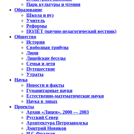
Парк культуры и чтения
Образование
Школа и вуз
Учитель
Реформы
ПОЛЁТ (научно-педагогический вестник)
Общество
История
Свободная трибуна
Люди
Лицейские беседы
Семья и дети
Путешествие
Утраты
Наука
Новости и факты
Гуманитарные науки
Естественно-математические науки
Наука в лицах
Проекты
Архив «Лицея». 2000 — 2003
Русский Север
Архитектура Петрозаводска
Дмитрий Новиков
И.С.Фрадков