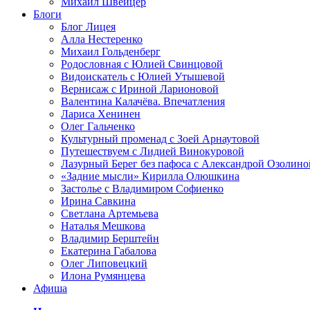
Михаил Швейцер
Блоги
Блог Лицея
Алла Нестеренко
Михаил Гольденберг
Родословная с Юлией Свинцовой
Видоискатель с Юлией Утышевой
Вернисаж с Ириной Ларионовой
Валентина Калачёва. Впечатления
Лариса Хенинен
Олег Гальченко
Культурный променад с Зоей Арнаутовой
Путешествуем с Лидией Винокуровой
Лазурный Берег без пафоса с Александрой Озолино
«Задние мысли» Кирилла Олюшкина
Застолье с Владимиром Софиенко
Ирина Савкина
Светлана Артемьева
Наталья Мешкова
Владимир Берштейн
Екатерина Габалова
Олег Липовецкий
Илона Румянцева
Афиша