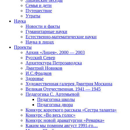
Лицейские беседы
Семья и дети
Путешествие
Утраты
Наука
Новости и факты
Гуманитарные науки
Естественно-математические науки
Наука в лицах
Проекты
Архив «Лицея». 2000 — 2003
Русский Север
Архитектура Петрозаводска
Дмитрий Новиков
И.С.Фрадков
Здоровье
Художественная галерея Дмитрия Москина
Великая Отечественная. 1941 — 1945
Педагогика С. Артемьевой
Педагогика школы
Педагогика двора
Конкурс короткого рассказа «Сестра таланта»
Конкурс «Во весь голос»
Конкурс новой драматургии «Ремарка»
Каким мы помним август 1991-го…