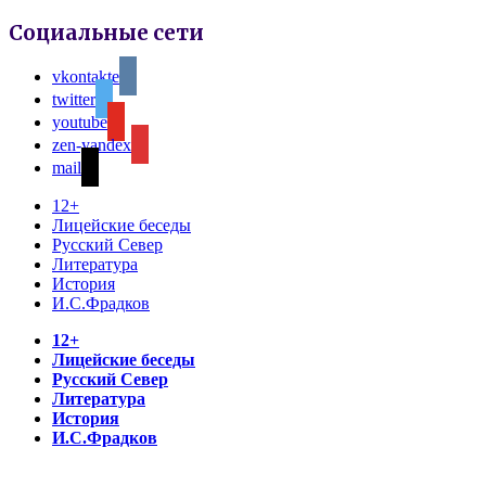
Социальные сети
vkontakte
twitter
youtube
zen-yandex
mail
12+
Лицейские беседы
Русский Север
Литература
История
И.С.Фрадков
12+
Лицейские беседы
Русский Север
Литература
История
И.С.Фрадков