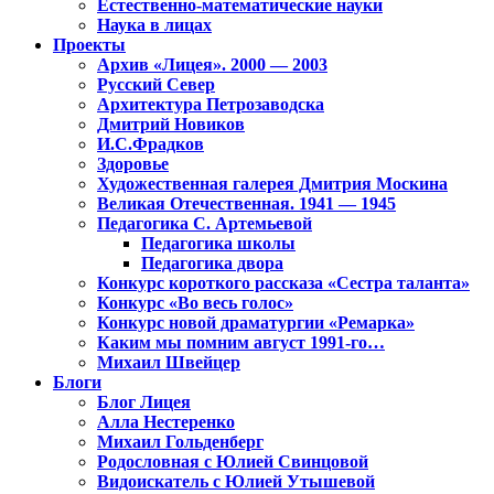
Естественно-математические науки
Наука в лицах
Проекты
Архив «Лицея». 2000 — 2003
Русский Север
Архитектура Петрозаводска
Дмитрий Новиков
И.С.Фрадков
Здоровье
Художественная галерея Дмитрия Москина
Великая Отечественная. 1941 — 1945
Педагогика С. Артемьевой
Педагогика школы
Педагогика двора
Конкурс короткого рассказа «Сестра таланта»
Конкурс «Во весь голос»
Конкурс новой драматургии «Ремарка»
Каким мы помним август 1991-го…
Михаил Швейцер
Блоги
Блог Лицея
Алла Нестеренко
Михаил Гольденберг
Родословная с Юлией Свинцовой
Видоискатель с Юлией Утышевой