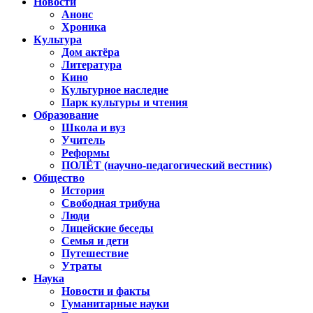
Новости
Анонс
Хроника
Культура
Дом актёра
Литература
Кино
Культурное наследие
Парк культуры и чтения
Образование
Школа и вуз
Учитель
Реформы
ПОЛЁТ (научно-педагогический вестник)
Общество
История
Свободная трибуна
Люди
Лицейские беседы
Семья и дети
Путешествие
Утраты
Наука
Новости и факты
Гуманитарные науки