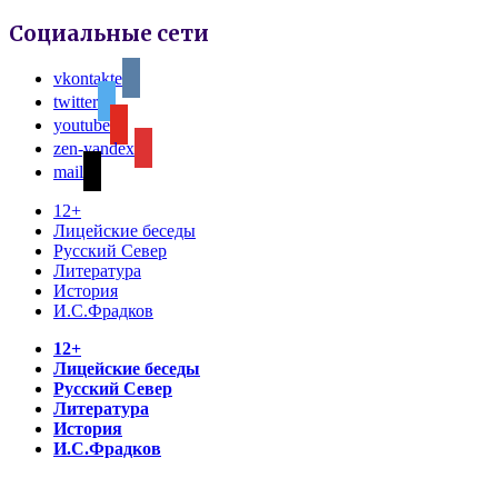
Социальные сети
vkontakte
twitter
youtube
zen-yandex
mail
12+
Лицейские беседы
Русский Север
Литература
История
И.С.Фрадков
12+
Лицейские беседы
Русский Север
Литература
История
И.С.Фрадков