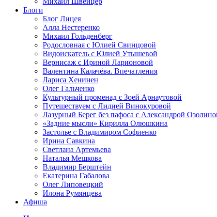
Михаил Швейцер
Блоги
Блог Лицея
Алла Нестеренко
Михаил Гольденберг
Родословная с Юлией Свинцовой
Видоискатель с Юлией Утышевой
Вернисаж с Ириной Ларионовой
Валентина Калачёва. Впечатления
Лариса Хенинен
Олег Гальченко
Культурный променад с Зоей Арнаутовой
Путешествуем с Лидией Винокуровой
Лазурный Берег без пафоса с Александрой Озолино
«Задние мысли» Кирилла Олюшкина
Застолье с Владимиром Софиенко
Ирина Савкина
Светлана Артемьева
Наталья Мешкова
Владимир Берштейн
Екатерина Габалова
Олег Липовецкий
Илона Румянцева
Афиша