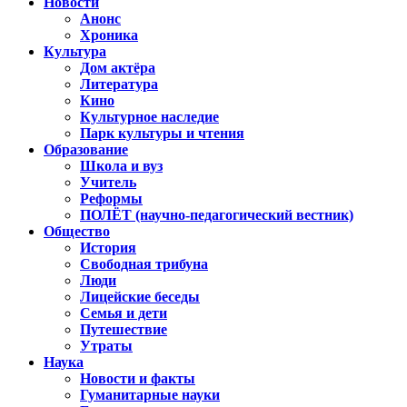
Новости
Анонс
Хроника
Культура
Дом актёра
Литература
Кино
Культурное наследие
Парк культуры и чтения
Образование
Школа и вуз
Учитель
Реформы
ПОЛЁТ (научно-педагогический вестник)
Общество
История
Свободная трибуна
Люди
Лицейские беседы
Семья и дети
Путешествие
Утраты
Наука
Новости и факты
Гуманитарные науки