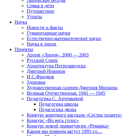
Лицейские беседы
Семья и дети
Путешествие
Утраты
Наука
Новости и факты
Гуманитарные науки
Естественно-математические науки
Наука в лицах
Проекты
Архив «Лицея». 2000 — 2003
Русский Север
Архитектура Петрозаводска
Дмитрий Новиков
И.С.Фрадков
Здоровье
Художественная галерея Дмитрия Москина
Великая Отечественная. 1941 — 1945
Педагогика С. Артемьевой
Педагогика школы
Педагогика двора
Конкурс короткого рассказа «Сестра таланта»
Конкурс «Во весь голос»
Конкурс новой драматургии «Ремарка»
Каким мы помним август 1991-го…