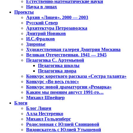
Естественно-математические науки
Наука в лицах
Проекты
Архив «Лицея». 2000 — 2003
Русский Север
Архитектура Петрозаводска
Дмитрий Новиков
И.С.Фрадков
Здоровье
Художественная галерея Дмитрия Москина
Великая Отечественная. 1941 — 1945
Педагогика С. Артемьевой
Педагогика школы
Педагогика двора
Конкурс короткого рассказа «Сестра таланта»
Конкурс «Во весь голос»
Конкурс новой драматургии «Ремарка»
Каким мы помним август 1991-го…
Михаил Швейцер
Блоги
Блог Лицея
Алла Нестеренко
Михаил Гольденберг
Родословная с Юлией Свинцовой
Видоискатель с Юлией Утышевой