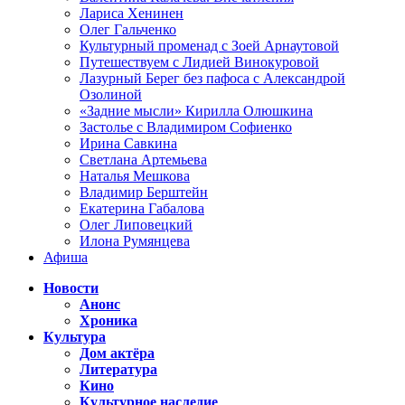
Лариса Хенинен
Олег Гальченко
Культурный променад с Зоей Арнаутовой
Путешествуем с Лидией Винокуровой
Лазурный Берег без пафоса с Александрой
Озолиной
«Задние мысли» Кирилла Олюшкина
Застолье с Владимиром Софиенко
Ирина Савкина
Светлана Артемьева
Наталья Мешкова
Владимир Берштейн
Екатерина Габалова
Олег Липовецкий
Илона Румянцева
Афиша
Новости
Анонс
Хроника
Культура
Дом актёра
Литература
Кино
Культурное наследие