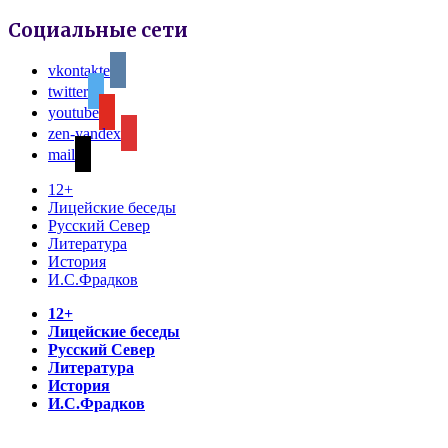
Социальные сети
vkontakte
twitter
youtube
zen-yandex
mail
12+
Лицейские беседы
Русский Север
Литература
История
И.С.Фрадков
12+
Лицейские беседы
Русский Север
Литература
История
И.С.Фрадков