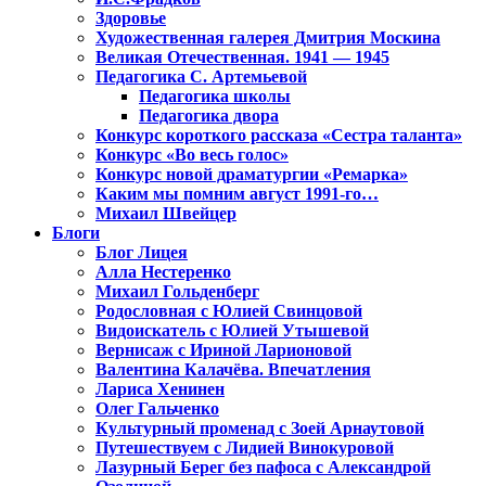
Здоровье
Художественная галерея Дмитрия Москина
Великая Отечественная. 1941 — 1945
Педагогика С. Артемьевой
Педагогика школы
Педагогика двора
Конкурс короткого рассказа «Сестра таланта»
Конкурс «Во весь голос»
Конкурс новой драматургии «Ремарка»
Каким мы помним август 1991-го…
Михаил Швейцер
Блоги
Блог Лицея
Алла Нестеренко
Михаил Гольденберг
Родословная с Юлией Свинцовой
Видоискатель с Юлией Утышевой
Вернисаж с Ириной Ларионовой
Валентина Калачёва. Впечатления
Лариса Хенинен
Олег Гальченко
Культурный променад с Зоей Арнаутовой
Путешествуем с Лидией Винокуровой
Лазурный Берег без пафоса с Александрой