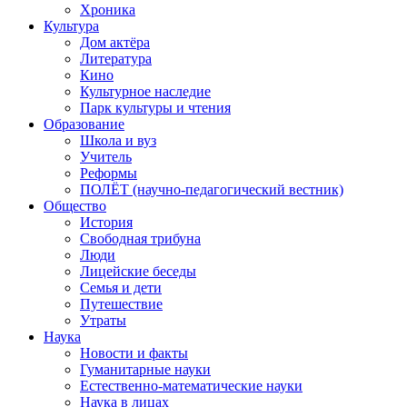
Хроника
Культура
Дом актёра
Литература
Кино
Культурное наследие
Парк культуры и чтения
Образование
Школа и вуз
Учитель
Реформы
ПОЛЁТ (научно-педагогический вестник)
Общество
История
Свободная трибуна
Люди
Лицейские беседы
Семья и дети
Путешествие
Утраты
Наука
Новости и факты
Гуманитарные науки
Естественно-математические науки
Наука в лицах