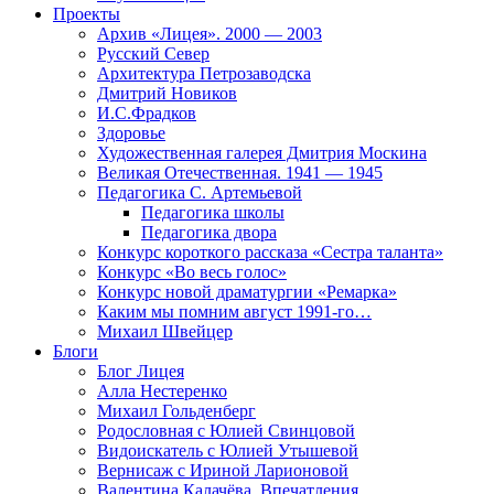
Проекты
Архив «Лицея». 2000 — 2003
Русский Север
Архитектура Петрозаводска
Дмитрий Новиков
И.С.Фрадков
Здоровье
Художественная галерея Дмитрия Москина
Великая Отечественная. 1941 — 1945
Педагогика С. Артемьевой
Педагогика школы
Педагогика двора
Конкурс короткого рассказа «Сестра таланта»
Конкурс «Во весь голос»
Конкурс новой драматургии «Ремарка»
Каким мы помним август 1991-го…
Михаил Швейцер
Блоги
Блог Лицея
Алла Нестеренко
Михаил Гольденберг
Родословная с Юлией Свинцовой
Видоискатель с Юлией Утышевой
Вернисаж с Ириной Ларионовой
Валентина Калачёва. Впечатления