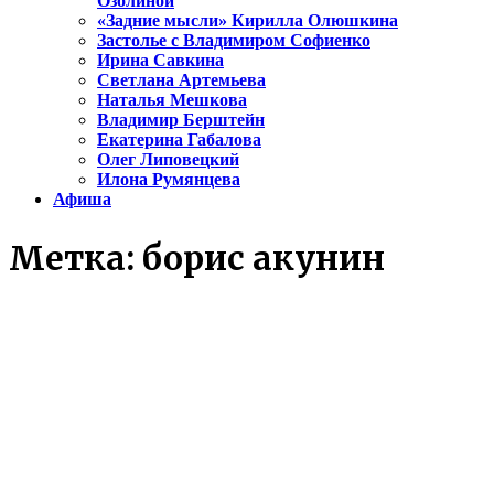
Озолиной
«Задние мысли» Кирилла Олюшкина
Застолье с Владимиром Софиенко
Ирина Савкина
Светлана Артемьева
Наталья Мешкова
Владимир Берштейн
Екатерина Габалова
Олег Липовецкий
Илона Румянцева
Афиша
Метка:
борис акунин