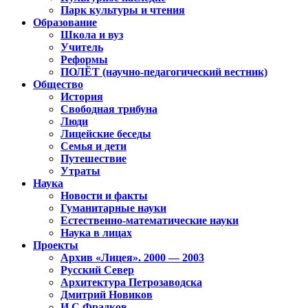
Парк культуры и чтения
Образование
Школа и вуз
Учитель
Реформы
ПОЛЁТ (научно-педагогический вестник)
Общество
История
Свободная трибуна
Люди
Лицейские беседы
Семья и дети
Путешествие
Утраты
Наука
Новости и факты
Гуманитарные науки
Естественно-математические науки
Наука в лицах
Проекты
Архив «Лицея». 2000 — 2003
Русский Север
Архитектура Петрозаводска
Дмитрий Новиков
И.С.Фрадков