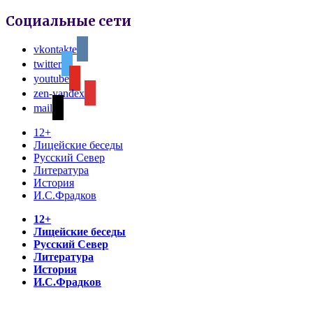
Социальные сети
vkontakte
twitter
youtube
zen-yandex
mail
12+
Лицейские беседы
Русский Север
Литература
История
И.С.Фрадков
12+
Лицейские беседы
Русский Север
Литература
История
И.С.Фрадков