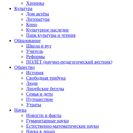
Хроника
Культура
Дом актёра
Литература
Кино
Культурное наследие
Парк культуры и чтения
Образование
Школа и вуз
Учитель
Реформы
ПОЛЁТ (научно-педагогический вестник)
Общество
История
Свободная трибуна
Люди
Лицейские беседы
Семья и дети
Путешествие
Утраты
Наука
Новости и факты
Гуманитарные науки
Естественно-математические науки
Наука в лицах