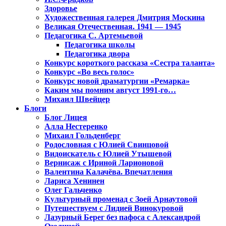
Здоровье
Художественная галерея Дмитрия Москина
Великая Отечественная. 1941 — 1945
Педагогика С. Артемьевой
Педагогика школы
Педагогика двора
Конкурс короткого рассказа «Сестра таланта»
Конкурс «Во весь голос»
Конкурс новой драматургии «Ремарка»
Каким мы помним август 1991-го…
Михаил Швейцер
Блоги
Блог Лицея
Алла Нестеренко
Михаил Гольденберг
Родословная с Юлией Свинцовой
Видоискатель с Юлией Утышевой
Вернисаж с Ириной Ларионовой
Валентина Калачёва. Впечатления
Лариса Хенинен
Олег Гальченко
Культурный променад с Зоей Арнаутовой
Путешествуем с Лидией Винокуровой
Лазурный Берег без пафоса с Александрой