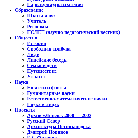
Парк культуры и чтения
Образование
Школа и вуз
Учитель
Реформы
ПОЛЁТ (научно-педагогический вестник)
Общество
История
Свободная трибуна
Люди
Лицейские беседы
Семья и дети
Путешествие
Утраты
Наука
Новости и факты
Гуманитарные науки
Естественно-математические науки
Наука в лицах
Проекты
Архив «Лицея». 2000 — 2003
Русский Север
Архитектура Петрозаводска
Дмитрий Новиков
И.С.Фрадков