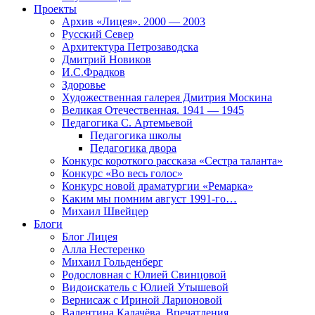
Проекты
Архив «Лицея». 2000 — 2003
Русский Север
Архитектура Петрозаводска
Дмитрий Новиков
И.С.Фрадков
Здоровье
Художественная галерея Дмитрия Москина
Великая Отечественная. 1941 — 1945
Педагогика С. Артемьевой
Педагогика школы
Педагогика двора
Конкурс короткого рассказа «Сестра таланта»
Конкурс «Во весь голос»
Конкурс новой драматургии «Ремарка»
Каким мы помним август 1991-го…
Михаил Швейцер
Блоги
Блог Лицея
Алла Нестеренко
Михаил Гольденберг
Родословная с Юлией Свинцовой
Видоискатель с Юлией Утышевой
Вернисаж с Ириной Ларионовой
Валентина Калачёва. Впечатления