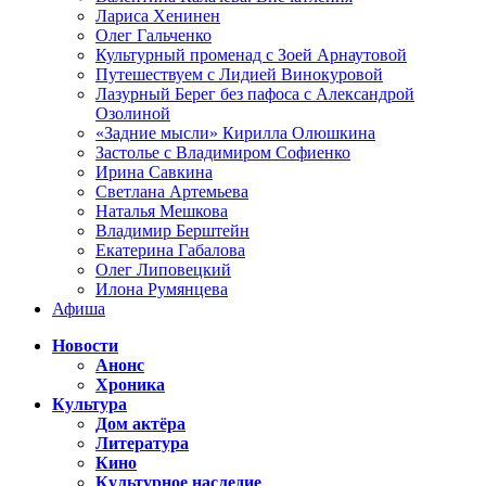
Лариса Хенинен
Олег Гальченко
Культурный променад с Зоей Арнаутовой
Путешествуем с Лидией Винокуровой
Лазурный Берег без пафоса с Александрой
Озолиной
«Задние мысли» Кирилла Олюшкина
Застолье с Владимиром Софиенко
Ирина Савкина
Светлана Артемьева
Наталья Мешкова
Владимир Берштейн
Екатерина Габалова
Олег Липовецкий
Илона Румянцева
Афиша
Новости
Анонс
Хроника
Культура
Дом актёра
Литература
Кино
Культурное наследие