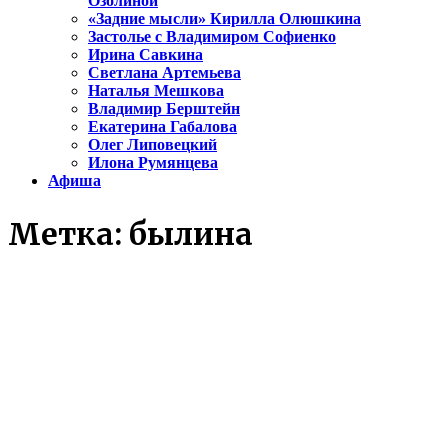
Озолиной
«Задние мысли» Кирилла Олюшкина
Застолье с Владимиром Софиенко
Ирина Савкина
Светлана Артемьева
Наталья Мешкова
Владимир Берштейн
Екатерина Габалова
Олег Липовецкий
Илона Румянцева
Афиша
Метка:
былина