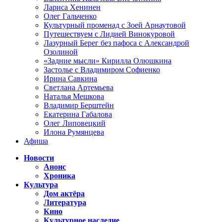
Лариса Хенинен
Олег Гальченко
Культурный променад с Зоей Арнаутовой
Путешествуем с Лидией Винокуровой
Лазурный Берег без пафоса с Александрой
Озолиной
«Задние мысли» Кирилла Олюшкина
Застолье с Владимиром Софиенко
Ирина Савкина
Светлана Артемьева
Наталья Мешкова
Владимир Берштейн
Екатерина Габалова
Олег Липовецкий
Илона Румянцева
Афиша
Новости
Анонс
Хроника
Культура
Дом актёра
Литература
Кино
Культурное наследие