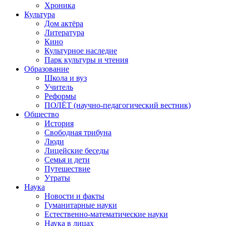
Хроника
Культура
Дом актёра
Литература
Кино
Культурное наследие
Парк культуры и чтения
Образование
Школа и вуз
Учитель
Реформы
ПОЛЁТ (научно-педагогический вестник)
Общество
История
Свободная трибуна
Люди
Лицейские беседы
Семья и дети
Путешествие
Утраты
Наука
Новости и факты
Гуманитарные науки
Естественно-математические науки
Наука в лицах