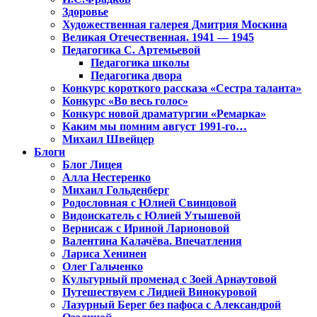
Здоровье
Художественная галерея Дмитрия Москина
Великая Отечественная. 1941 — 1945
Педагогика С. Артемьевой
Педагогика школы
Педагогика двора
Конкурс короткого рассказа «Сестра таланта»
Конкурс «Во весь голос»
Конкурс новой драматургии «Ремарка»
Каким мы помним август 1991-го…
Михаил Швейцер
Блоги
Блог Лицея
Алла Нестеренко
Михаил Гольденберг
Родословная с Юлией Свинцовой
Видоискатель с Юлией Утышевой
Вернисаж с Ириной Ларионовой
Валентина Калачёва. Впечатления
Лариса Хенинен
Олег Гальченко
Культурный променад с Зоей Арнаутовой
Путешествуем с Лидией Винокуровой
Лазурный Берег без пафоса с Александрой