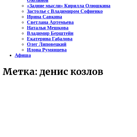
Озолиной
«Задние мысли» Кирилла Олюшкина
Застолье с Владимиром Софиенко
Ирина Савкина
Светлана Артемьева
Наталья Мешкова
Владимир Берштейн
Екатерина Габалова
Олег Липовецкий
Илона Румянцева
Афиша
Метка:
денис козлов