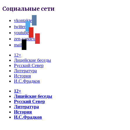
Социальные сети
vkontakte
twitter
youtube
zen-yandex
mail
12+
Лицейские беседы
Русский Север
Литература
История
И.С.Фрадков
12+
Лицейские беседы
Русский Север
Литература
История
И.С.Фрадков