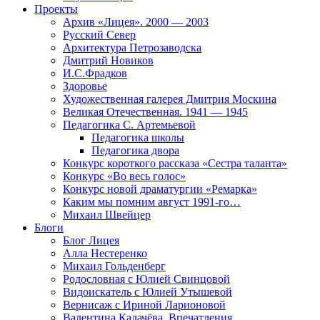
Проекты
Архив «Лицея». 2000 — 2003
Русский Север
Архитектура Петрозаводска
Дмитрий Новиков
И.С.Фрадков
Здоровье
Художественная галерея Дмитрия Москина
Великая Отечественная. 1941 — 1945
Педагогика С. Артемьевой
Педагогика школы
Педагогика двора
Конкурс короткого рассказа «Сестра таланта»
Конкурс «Во весь голос»
Конкурс новой драматургии «Ремарка»
Каким мы помним август 1991-го…
Михаил Швейцер
Блоги
Блог Лицея
Алла Нестеренко
Михаил Гольденберг
Родословная с Юлией Свинцовой
Видоискатель с Юлией Утышевой
Вернисаж с Ириной Ларионовой
Валентина Калачёва. Впечатления