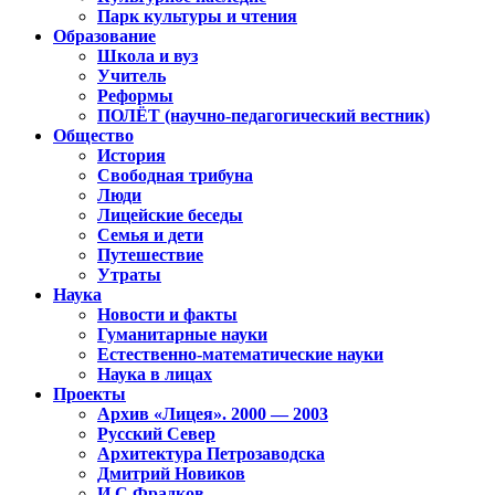
Парк культуры и чтения
Образование
Школа и вуз
Учитель
Реформы
ПОЛЁТ (научно-педагогический вестник)
Общество
История
Свободная трибуна
Люди
Лицейские беседы
Семья и дети
Путешествие
Утраты
Наука
Новости и факты
Гуманитарные науки
Естественно-математические науки
Наука в лицах
Проекты
Архив «Лицея». 2000 — 2003
Русский Север
Архитектура Петрозаводска
Дмитрий Новиков
И.С.Фрадков