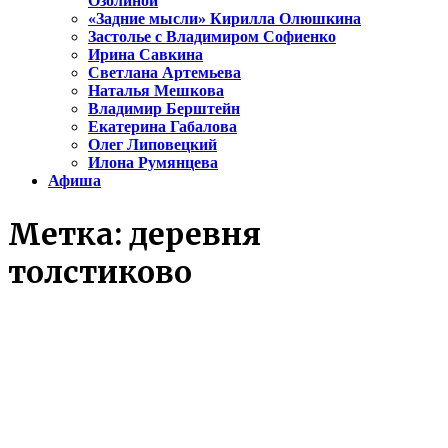
Озолиной
«Задние мысли» Кирилла Олюшкина
Застолье с Владимиром Софиенко
Ирина Савкина
Светлана Артемьева
Наталья Мешкова
Владимир Берштейн
Екатерина Габалова
Олег Липовецкий
Илона Румянцева
Афиша
Метка:
деревня
толстиково