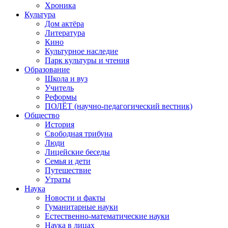
Хроника
Культура
Дом актёра
Литература
Кино
Культурное наследие
Парк культуры и чтения
Образование
Школа и вуз
Учитель
Реформы
ПОЛЁТ (научно-педагогический вестник)
Общество
История
Свободная трибуна
Люди
Лицейские беседы
Семья и дети
Путешествие
Утраты
Наука
Новости и факты
Гуманитарные науки
Естественно-математические науки
Наука в лицах