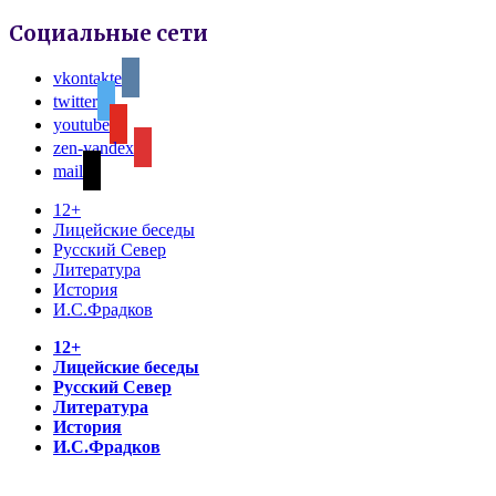
Социальные сети
vkontakte
twitter
youtube
zen-yandex
mail
12+
Лицейские беседы
Русский Север
Литература
История
И.С.Фрадков
12+
Лицейские беседы
Русский Север
Литература
История
И.С.Фрадков