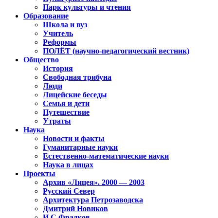
Парк культуры и чтения
Образование
Школа и вуз
Учитель
Реформы
ПОЛЁТ (научно-педагогический вестник)
Общество
История
Свободная трибуна
Люди
Лицейские беседы
Семья и дети
Путешествие
Утраты
Наука
Новости и факты
Гуманитарные науки
Естественно-математические науки
Наука в лицах
Проекты
Архив «Лицея». 2000 — 2003
Русский Север
Архитектура Петрозаводска
Дмитрий Новиков
И.С.Фрадков