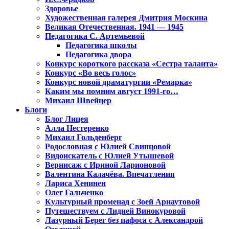
Здоровье
Художественная галерея Дмитрия Москина
Великая Отечественная. 1941 — 1945
Педагогика С. Артемьевой
Педагогика школы
Педагогика двора
Конкурс короткого рассказа «Сестра таланта»
Конкурс «Во весь голос»
Конкурс новой драматургии «Ремарка»
Каким мы помним август 1991-го…
Михаил Швейцер
Блоги
Блог Лицея
Алла Нестеренко
Михаил Гольденберг
Родословная с Юлией Свинцовой
Видоискатель с Юлией Утышевой
Вернисаж с Ириной Ларионовой
Валентина Калачёва. Впечатления
Лариса Хенинен
Олег Гальченко
Культурный променад с Зоей Арнаутовой
Путешествуем с Лидией Винокуровой
Лазурный Берег без пафоса с Александрой