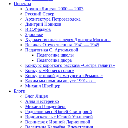
Проекты
Архив «Лицея». 2000 — 2003
Русский Север
Архитектура Петрозаводска
Дмитрий Новиков
И.С.Фрадков
Здоровье
Художественная галерея Дмитрия Москина
Великая Отечественная. 1941 — 1945
Педагогика С. Артемьевой
Педагогика школы
Педагогика двора
Конкурс короткого рассказа «Сестра таланта»
Конкурс «Во весь голос»
Конкурс новой драматургии «Ремарка»
Каким мы помним август 1991-го…
Михаил Швейцер
Блоги
Блог Лицея
Алла Нестеренко
Михаил Гольденберг
Родословная с Юлией Свинцовой
Видоискатель с Юлией Утышевой
Вернисаж с Ириной Ларионовой
Валентина Калачёва. Впечатления