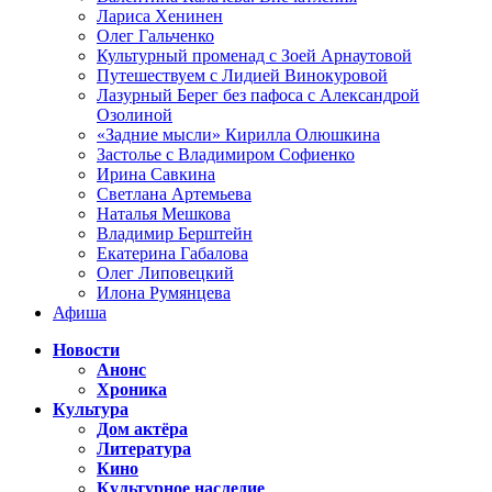
Лариса Хенинен
Олег Гальченко
Культурный променад с Зоей Арнаутовой
Путешествуем с Лидией Винокуровой
Лазурный Берег без пафоса с Александрой
Озолиной
«Задние мысли» Кирилла Олюшкина
Застолье с Владимиром Софиенко
Ирина Савкина
Светлана Артемьева
Наталья Мешкова
Владимир Берштейн
Екатерина Габалова
Олег Липовецкий
Илона Румянцева
Афиша
Новости
Анонс
Хроника
Культура
Дом актёра
Литература
Кино
Культурное наследие