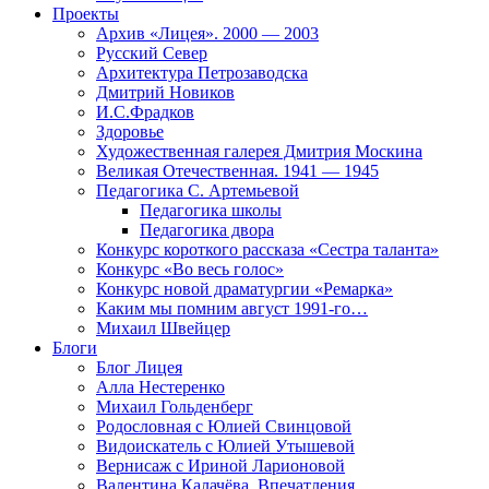
Проекты
Архив «Лицея». 2000 — 2003
Русский Север
Архитектура Петрозаводска
Дмитрий Новиков
И.С.Фрадков
Здоровье
Художественная галерея Дмитрия Москина
Великая Отечественная. 1941 — 1945
Педагогика С. Артемьевой
Педагогика школы
Педагогика двора
Конкурс короткого рассказа «Сестра таланта»
Конкурс «Во весь голос»
Конкурс новой драматургии «Ремарка»
Каким мы помним август 1991-го…
Михаил Швейцер
Блоги
Блог Лицея
Алла Нестеренко
Михаил Гольденберг
Родословная с Юлией Свинцовой
Видоискатель с Юлией Утышевой
Вернисаж с Ириной Ларионовой
Валентина Калачёва. Впечатления