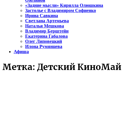
Озолиной
«Задние мысли» Кирилла Олюшкина
Застолье с Владимиром Софиенко
Ирина Савкина
Светлана Артемьева
Наталья Мешкова
Владимир Берштейн
Екатерина Габалова
Олег Липовецкий
Илона Румянцева
Афиша
Метка:
Детский КиноМай