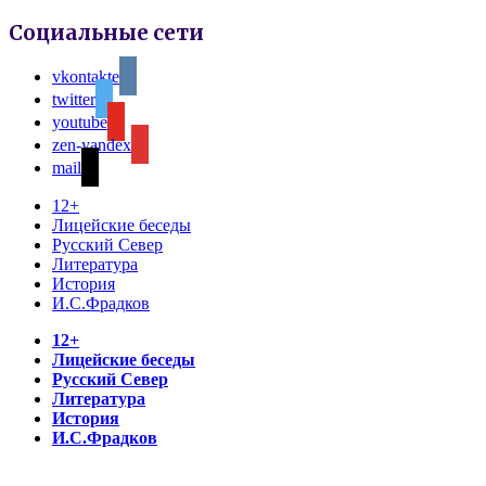
Социальные сети
vkontakte
twitter
youtube
zen-yandex
mail
12+
Лицейские беседы
Русский Север
Литература
История
И.С.Фрадков
12+
Лицейские беседы
Русский Север
Литература
История
И.С.Фрадков