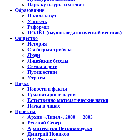
Парк культуры и чтения
Образование
Школа и вуз
Учитель
Реформы
ПОЛЁТ (научно-педагогический вестник)
Общество
История
Свободная трибуна
Люди
Лицейские беседы
Семья и дети
Путешествие
Утраты
Наука
Новости и факты
Гуманитарные науки
Естественно-математические науки
Наука в лицах
Проекты
Архив «Лицея». 2000 — 2003
Русский Север
Архитектура Петрозаводска
Дмитрий Новиков
И.С.Фрадков