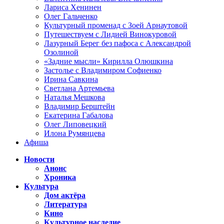
Лариса Хенинен
Олег Гальченко
Культурный променад с Зоей Арнаутовой
Путешествуем с Лидией Винокуровой
Лазурный Берег без пафоса с Александрой
Озолиной
«Задние мысли» Кирилла Олюшкина
Застолье с Владимиром Софиенко
Ирина Савкина
Светлана Артемьева
Наталья Мешкова
Владимир Берштейн
Екатерина Габалова
Олег Липовецкий
Илона Румянцева
Афиша
Новости
Анонс
Хроника
Культура
Дом актёра
Литература
Кино
Культурное наследие