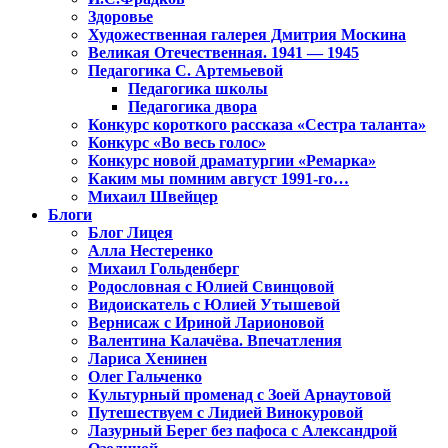
Здоровье
Художественная галерея Дмитрия Москина
Великая Отечественная. 1941 — 1945
Педагогика С. Артемьевой
Педагогика школы
Педагогика двора
Конкурс короткого рассказа «Сестра таланта»
Конкурс «Во весь голос»
Конкурс новой драматургии «Ремарка»
Каким мы помним август 1991-го…
Михаил Швейцер
Блоги
Блог Лицея
Алла Нестеренко
Михаил Гольденберг
Родословная с Юлией Свинцовой
Видоискатель с Юлией Утышевой
Вернисаж с Ириной Ларионовой
Валентина Калачёва. Впечатления
Лариса Хенинен
Олег Гальченко
Культурный променад с Зоей Арнаутовой
Путешествуем с Лидией Винокуровой
Лазурный Берег без пафоса с Александрой