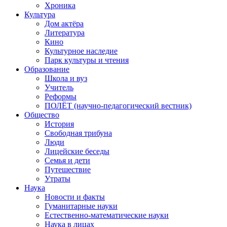
Хроника
Культура
Дом актёра
Литература
Кино
Культурное наследие
Парк культуры и чтения
Образование
Школа и вуз
Учитель
Реформы
ПОЛЁТ (научно-педагогический вестник)
Общество
История
Свободная трибуна
Люди
Лицейские беседы
Семья и дети
Путешествие
Утраты
Наука
Новости и факты
Гуманитарные науки
Естественно-математические науки
Наука в лицах