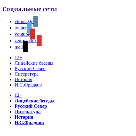
Социальные сети
vkontakte
twitter
youtube
zen-yandex
mail
12+
Лицейские беседы
Русский Север
Литература
История
И.С.Фрадков
12+
Лицейские беседы
Русский Север
Литература
История
И.С.Фрадков