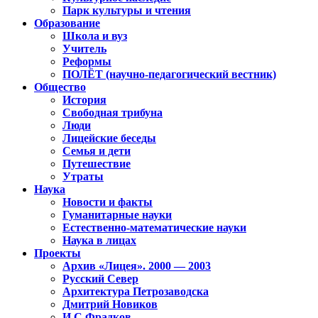
Парк культуры и чтения
Образование
Школа и вуз
Учитель
Реформы
ПОЛЁТ (научно-педагогический вестник)
Общество
История
Свободная трибуна
Люди
Лицейские беседы
Семья и дети
Путешествие
Утраты
Наука
Новости и факты
Гуманитарные науки
Естественно-математические науки
Наука в лицах
Проекты
Архив «Лицея». 2000 — 2003
Русский Север
Архитектура Петрозаводска
Дмитрий Новиков
И.С.Фрадков