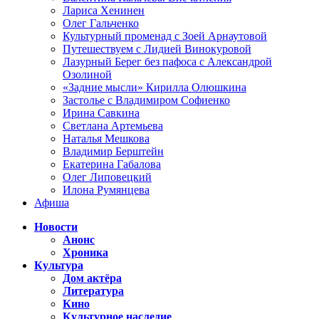
Лариса Хенинен
Олег Гальченко
Культурный променад с Зоей Арнаутовой
Путешествуем с Лидией Винокуровой
Лазурный Берег без пафоса с Александрой
Озолиной
«Задние мысли» Кирилла Олюшкина
Застолье с Владимиром Софиенко
Ирина Савкина
Светлана Артемьева
Наталья Мешкова
Владимир Берштейн
Екатерина Габалова
Олег Липовецкий
Илона Румянцева
Афиша
Новости
Анонс
Хроника
Культура
Дом актёра
Литература
Кино
Культурное наследие