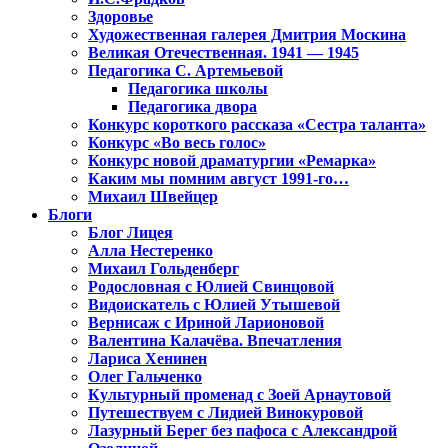
Здоровье
Художественная галерея Дмитрия Москина
Великая Отечественная. 1941 — 1945
Педагогика С. Артемьевой
Педагогика школы
Педагогика двора
Конкурс короткого рассказа «Сестра таланта»
Конкурс «Во весь голос»
Конкурс новой драматургии «Ремарка»
Каким мы помним август 1991-го…
Михаил Швейцер
Блоги
Блог Лицея
Алла Нестеренко
Михаил Гольденберг
Родословная с Юлией Свинцовой
Видоискатель с Юлией Утышевой
Вернисаж с Ириной Ларионовой
Валентина Калачёва. Впечатления
Лариса Хенинен
Олег Гальченко
Культурный променад с Зоей Арнаутовой
Путешествуем с Лидией Винокуровой
Лазурный Берег без пафоса с Александрой