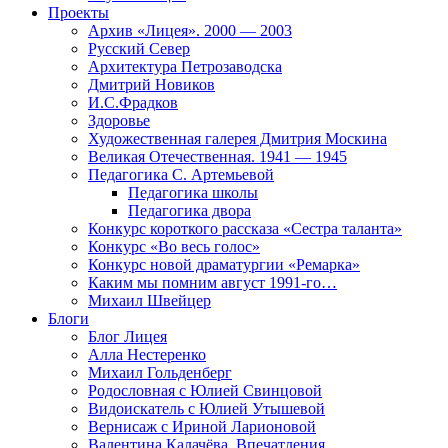
Проекты
Архив «Лицея». 2000 — 2003
Русский Север
Архитектура Петрозаводска
Дмитрий Новиков
И.С.Фрадков
Здоровье
Художественная галерея Дмитрия Москина
Великая Отечественная. 1941 — 1945
Педагогика С. Артемьевой
Педагогика школы
Педагогика двора
Конкурс короткого рассказа «Сестра таланта»
Конкурс «Во весь голос»
Конкурс новой драматургии «Ремарка»
Каким мы помним август 1991-го…
Михаил Швейцер
Блоги
Блог Лицея
Алла Нестеренко
Михаил Гольденберг
Родословная с Юлией Свинцовой
Видоискатель с Юлией Утышевой
Вернисаж с Ириной Ларионовой
Валентина Калачёва. Впечатления