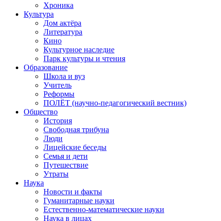
Хроника
Культура
Дом актёра
Литература
Кино
Культурное наследие
Парк культуры и чтения
Образование
Школа и вуз
Учитель
Реформы
ПОЛЁТ (научно-педагогический вестник)
Общество
История
Свободная трибуна
Люди
Лицейские беседы
Семья и дети
Путешествие
Утраты
Наука
Новости и факты
Гуманитарные науки
Естественно-математические науки
Наука в лицах