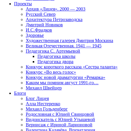
Проекты
Архив «Лицея». 2000 — 2003
Русский Север
Архитектура Петрозаводска
Дмитрий Новиков
И.С.Фрадков
Здоровье
Художественная галерея Дмитрия Москина
Великая Отечественная. 1941 — 1945
Педагогика С. Артемьевой
Педагогика школы
Педагогика двора
Конкурс короткого рассказа «Сестра таланта»
Конкурс «Во весь голос»
Конкурс новой драматургии «Ремарка»
Каким мы помним август 1991-го…
Михаил Швейцер
Блоги
Блог Лицея
Алла Нестеренко
Михаил Гольденберг
Родословная с Юлией Свинцовой
Видоискатель с Юлией Утышевой
Вернисаж с Ириной Ларионовой
Валентина Калачёва. Впечатления