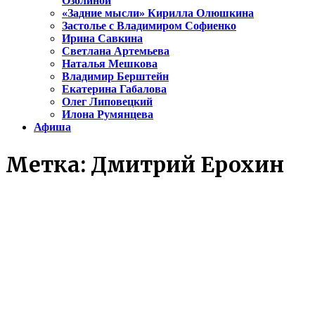
Озолиной
«Задние мысли» Кирилла Олюшкина
Застолье с Владимиром Софиенко
Ирина Савкина
Светлана Артемьева
Наталья Мешкова
Владимир Берштейн
Екатерина Габалова
Олег Липовецкий
Илона Румянцева
Афиша
Метка:
Дмитрий Ерохин