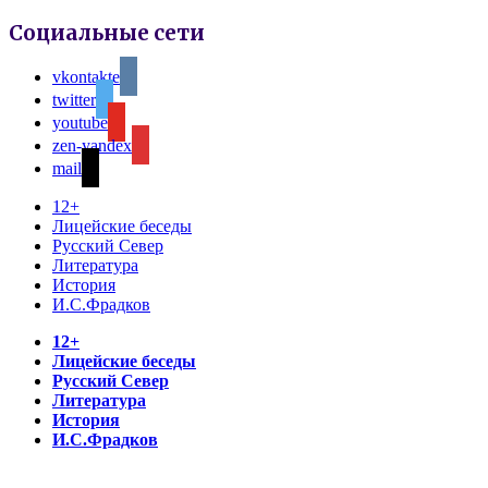
Социальные сети
vkontakte
twitter
youtube
zen-yandex
mail
12+
Лицейские беседы
Русский Север
Литература
История
И.С.Фрадков
12+
Лицейские беседы
Русский Север
Литература
История
И.С.Фрадков