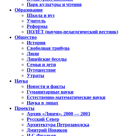
Парк культуры и чтения
Образование
Школа и вуз
Учитель
Реформы
ПОЛЁТ (научно-педагогический вестник)
Общество
История
Свободная трибуна
Люди
Лицейские беседы
Семья и дети
Путешествие
Утраты
Наука
Новости и факты
Гуманитарные науки
Естественно-математические науки
Наука в лицах
Проекты
Архив «Лицея». 2000 — 2003
Русский Север
Архитектура Петрозаводска
Дмитрий Новиков
И.С.Фрадков