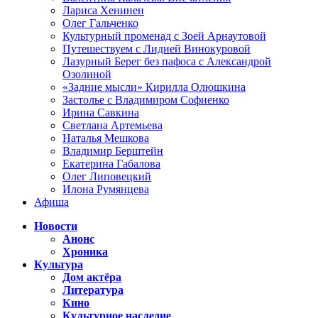
Лариса Хенинен
Олег Гальченко
Культурный променад с Зоей Арнаутовой
Путешествуем с Лидией Винокуровой
Лазурный Берег без пафоса с Александрой
Озолиной
«Задние мысли» Кирилла Олюшкина
Застолье с Владимиром Софиенко
Ирина Савкина
Светлана Артемьева
Наталья Мешкова
Владимир Берштейн
Екатерина Габалова
Олег Липовецкий
Илона Румянцева
Афиша
Новости
Анонс
Хроника
Культура
Дом актёра
Литература
Кино
Культурное наследие