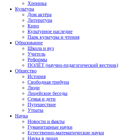
Хроника
Культура
Дом актёра
Литература
Кино
Культурное наследие
Парк культуры и чтения
Образование
Школа и вуз
Учитель
Реформы
ПОЛЁТ (научно-педагогический вестник)
Общество
История
Свободная трибуна
Люди
Лицейские беседы
Семья и дети
Путешествие
Утраты
Наука
Новости и факты
Гуманитарные науки
Естественно-математические науки
Наука в лицах