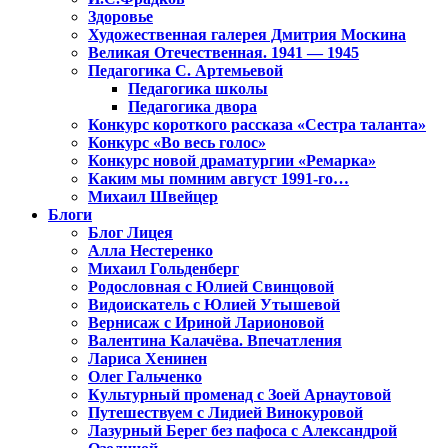
Здоровье
Художественная галерея Дмитрия Москина
Великая Отечественная. 1941 — 1945
Педагогика С. Артемьевой
Педагогика школы
Педагогика двора
Конкурс короткого рассказа «Сестра таланта»
Конкурс «Во весь голос»
Конкурс новой драматургии «Ремарка»
Каким мы помним август 1991-го…
Михаил Швейцер
Блоги
Блог Лицея
Алла Нестеренко
Михаил Гольденберг
Родословная с Юлией Свинцовой
Видоискатель с Юлией Утышевой
Вернисаж с Ириной Ларионовой
Валентина Калачёва. Впечатления
Лариса Хенинен
Олег Гальченко
Культурный променад с Зоей Арнаутовой
Путешествуем с Лидией Винокуровой
Лазурный Берег без пафоса с Александрой