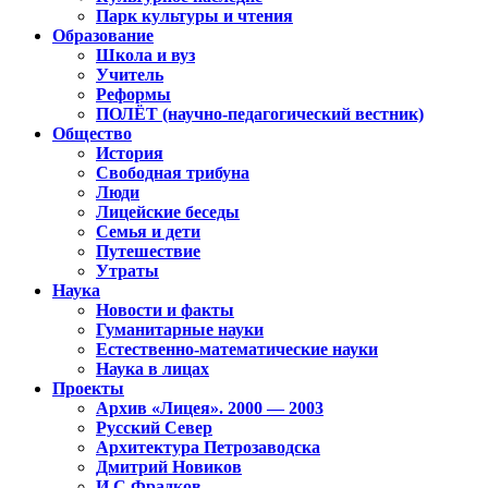
Парк культуры и чтения
Образование
Школа и вуз
Учитель
Реформы
ПОЛЁТ (научно-педагогический вестник)
Общество
История
Свободная трибуна
Люди
Лицейские беседы
Семья и дети
Путешествие
Утраты
Наука
Новости и факты
Гуманитарные науки
Естественно-математические науки
Наука в лицах
Проекты
Архив «Лицея». 2000 — 2003
Русский Север
Архитектура Петрозаводска
Дмитрий Новиков
И.С.Фрадков