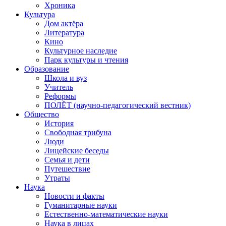
Хроника
Культура
Дом актёра
Литература
Кино
Культурное наследие
Парк культуры и чтения
Образование
Школа и вуз
Учитель
Реформы
ПОЛЁТ (научно-педагогический вестник)
Общество
История
Свободная трибуна
Люди
Лицейские беседы
Семья и дети
Путешествие
Утраты
Наука
Новости и факты
Гуманитарные науки
Естественно-математические науки
Наука в лицах