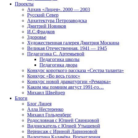
Проекты
Архив «Лицея». 2000 — 2003
Русский Север
Архитектура Петрозаводска
Дмитрий Новиков
И.С.Фрадков
Здоровье
Художественная галерея Дмитрия Москина
Великая Отечественная. 1941 — 1945
Педагогика С. Артемьевой
Педагогика школы
Педагогика двора
Конкурс короткого рассказа «Сестра таланта»
Конкурс «Во весь голос»
Конкурс новой драматургии «Ремарка»
Каким мы помним август 1991-го…
Михаил Швейцер
Блоги
Блог Лицея
Алла Нестеренко
Михаил Гольденберг
Родословная с Юлией Свинцовой
Видоискатель с Юлией Утышевой
Вернисаж с Ириной Ларионовой
Валентина Калачёва. Впечатления