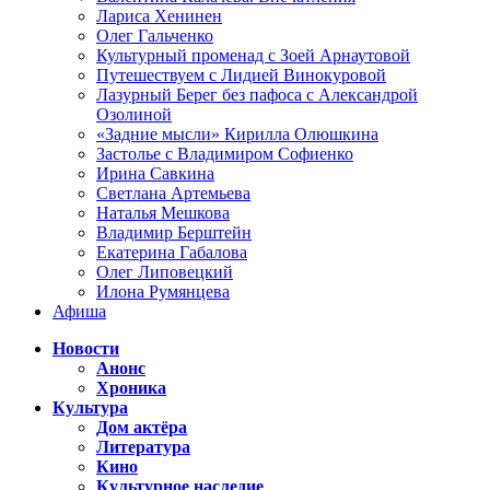
Лариса Хенинен
Олег Гальченко
Культурный променад с Зоей Арнаутовой
Путешествуем с Лидией Винокуровой
Лазурный Берег без пафоса с Александрой
Озолиной
«Задние мысли» Кирилла Олюшкина
Застолье с Владимиром Софиенко
Ирина Савкина
Светлана Артемьева
Наталья Мешкова
Владимир Берштейн
Екатерина Габалова
Олег Липовецкий
Илона Румянцева
Афиша
Новости
Анонс
Хроника
Культура
Дом актёра
Литература
Кино
Культурное наследие