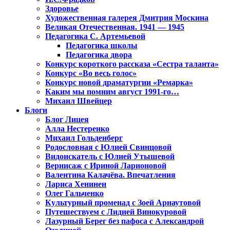
Здоровье
Художественная галерея Дмитрия Москина
Великая Отечественная. 1941 — 1945
Педагогика С. Артемьевой
Педагогика школы
Педагогика двора
Конкурс короткого рассказа «Сестра таланта»
Конкурс «Во весь голос»
Конкурс новой драматургии «Ремарка»
Каким мы помним август 1991-го…
Михаил Швейцер
Блоги
Блог Лицея
Алла Нестеренко
Михаил Гольденберг
Родословная с Юлией Свинцовой
Видоискатель с Юлией Утышевой
Вернисаж с Ириной Ларионовой
Валентина Калачёва. Впечатления
Лариса Хенинен
Олег Гальченко
Культурный променад с Зоей Арнаутовой
Путешествуем с Лидией Винокуровой
Лазурный Берег без пафоса с Александрой