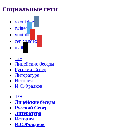
Социальные сети
vkontakte
twitter
youtube
zen-yandex
mail
12+
Лицейские беседы
Русский Север
Литература
История
И.С.Фрадков
12+
Лицейские беседы
Русский Север
Литература
История
И.С.Фрадков