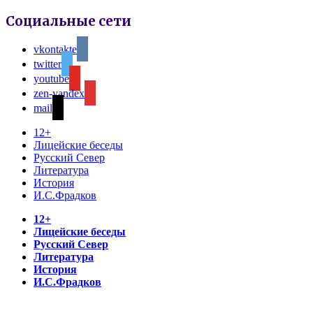
Социальные сети
vkontakte
twitter
youtube
zen-yandex
mail
12+
Лицейские беседы
Русский Север
Литература
История
И.С.Фрадков
12+
Лицейские беседы
Русский Север
Литература
История
И.С.Фрадков