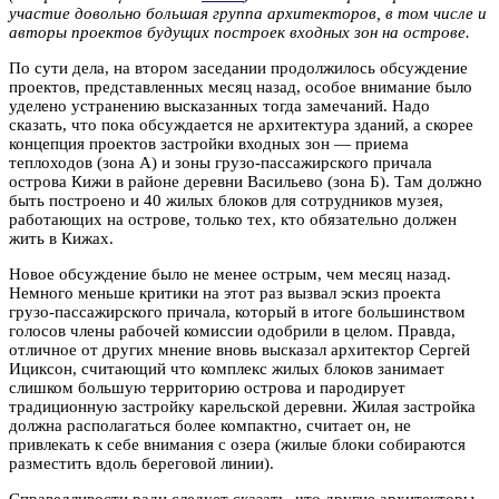
участие довольно большая группа архитекторов, в том числе и
авторы проектов будущих построек входных зон на острове.
По сути дела, на втором заседании продолжилось обсуждение
проектов, представленных месяц назад, особое внимание было
уделено устранению высказанных тогда замечаний. Надо
сказать, что пока обсуждается не архитектура зданий, а скорее
концепция проектов застройки входных зон — приема
теплоходов (зона А) и зоны грузо-пассажирского причала
острова Кижи в районе деревни Васильево (зона Б). Там должно
быть построено и 40 жилых блоков для сотрудников музея,
работающих на острове, только тех, кто обязательно должен
жить в Кижах.
Новое обсуждение было не менее острым, чем месяц назад.
Немного меньше критики на этот раз вызвал эскиз проекта
грузо-пассажирского причала, который в итоге большинством
голосов члены рабочей комиссии одобрили в целом. Правда,
отличное от других мнение вновь высказал архитектор Сергей
Ициксон, считающий что комплекс жилых блоков занимает
слишком большую территорию острова и пародирует
традиционную застройку карельской деревни. Жилая застройка
должна располагаться более компактно, считает он, не
привлекать к себе внимания с озера (жилые блоки собираются
разместить вдоль береговой линии).
Справедливости ради следует сказать, что другие архитекторы,