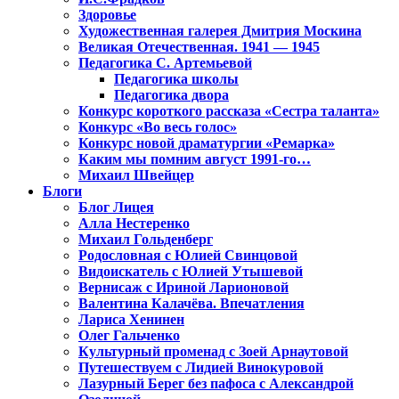
Здоровье
Художественная галерея Дмитрия Москина
Великая Отечественная. 1941 — 1945
Педагогика С. Артемьевой
Педагогика школы
Педагогика двора
Конкурс короткого рассказа «Сестра таланта»
Конкурс «Во весь голос»
Конкурс новой драматургии «Ремарка»
Каким мы помним август 1991-го…
Михаил Швейцер
Блоги
Блог Лицея
Алла Нестеренко
Михаил Гольденберг
Родословная с Юлией Свинцовой
Видоискатель с Юлией Утышевой
Вернисаж с Ириной Ларионовой
Валентина Калачёва. Впечатления
Лариса Хенинен
Олег Гальченко
Культурный променад с Зоей Арнаутовой
Путешествуем с Лидией Винокуровой
Лазурный Берег без пафоса с Александрой