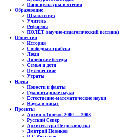
Парк культуры и чтения
Образование
Школа и вуз
Учитель
Реформы
ПОЛЁТ (научно-педагогический вестник)
Общество
История
Свободная трибуна
Люди
Лицейские беседы
Семья и дети
Путешествие
Утраты
Наука
Новости и факты
Гуманитарные науки
Естественно-математические науки
Наука в лицах
Проекты
Архив «Лицея». 2000 — 2003
Русский Север
Архитектура Петрозаводска
Дмитрий Новиков
И.С.Фрадков