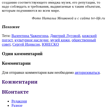
созданию соответствующего имиджа музея, его репутации, то
надо соблюдать и требования, выдвигаемые к таким объектам,
которым подчиняются во всем мире.
Фото Натальи Мешковой и с сайта tvr-life.ru
Похожее
Теги:
Валентина Чаженгина
,
Дмитрий Луговой
,
кижский
погост
,
культурное наследие
,
музей кижи
,
общественный
совет
,
Сергей Ициксон
,
ЮНЕСКО
Один комментарий
Комментарии
Для отправки комментария вам необходимо
авторизоваться
.
Комментарии
ВКонтакте
Редакция
Разное