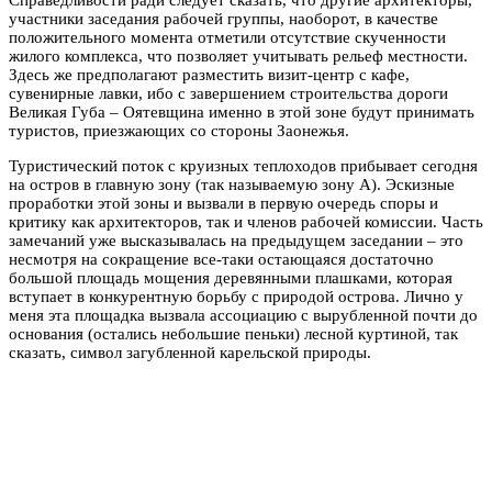
участники заседания рабочей группы, наоборот, в качестве
положительного момента отметили отсутствие скученности
жилого комплекса, что позволяет учитывать рельеф местности.
Здесь же предполагают разместить визит-центр с кафе,
сувенирные лавки, ибо с завершением строительства дороги
Великая Губа – Оятевщина именно в этой зоне будут принимать
туристов, приезжающих со стороны Заонежья.
Туристический поток с круизных теплоходов прибывает сегодня
на остров в главную зону (так называемую зону А). Эскизные
проработки этой зоны и вызвали в первую очередь споры и
критику как архитекторов, так и членов рабочей комиссии. Часть
замечаний уже высказывалась на предыдущем заседании – это
несмотря на сокращение все-таки остающаяся достаточно
большой площадь мощения деревянными плашками, которая
вступает в конкурентную борьбу с природой острова. Лично у
меня эта площадка вызвала ассоциацию с вырубленной почти до
основания (остались небольшие пеньки) лесной куртиной, так
сказать, символ загубленной карельской природы.