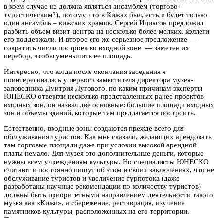
в коем случае не должна являться ансамблем (торгово-
туристическим?), потому что в Кижах был, есть и будет только
один ансамбль – кижских храмов. Сергей Ициксон предложил
разбить объем визит-центра на несколько более мелких, коллеги
его поддержали. И второе его же серьезное предложение —
сократить число построек во входной зоне — заметен их
перебор, чтобы уменьшить ее площадь.
Интересно, что когда после окончания заседания я
поинтересовалась у первого заместителя директора музея-
заповедника Дмитрия Лугового, по каким причинам эксперты
ЮНЕСКО отвергли несколько представленных ранее проектов
входных зон, он назвал две основные: большие площади входных
зон и объемы зданий, которые там предлагается построить.
Естественно, входные зоны создаются прежде всего для
обслуживания туристов. Как мне сказали, желающих арендовать
там торговые площади даже при условии высокой арендной
платы немало. Для музея это дополнительные деньги, которые
нужны всем учреждениям культуры. Но специалисты ЮНЕСКО
считают и постоянно пишут об этом в своих заключениях, что не
обслуживание туристов и увеличение турпотока (даже
разработаны научные рекомендации по количеству туристов)
должны быть приоритетными направлением деятельности такого
музея как «Кижи», а сбережение, реставрация, изучение
памятников культуры, расположенных на его территории.