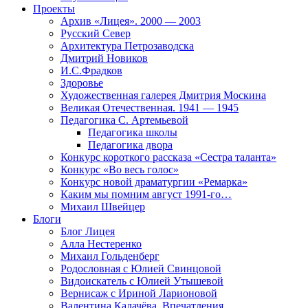
Проекты
Архив «Лицея». 2000 — 2003
Русский Север
Архитектура Петрозаводска
Дмитрий Новиков
И.С.Фрадков
Здоровье
Художественная галерея Дмитрия Москина
Великая Отечественная. 1941 — 1945
Педагогика С. Артемьевой
Педагогика школы
Педагогика двора
Конкурс короткого рассказа «Сестра таланта»
Конкурс «Во весь голос»
Конкурс новой драматургии «Ремарка»
Каким мы помним август 1991-го…
Михаил Швейцер
Блоги
Блог Лицея
Алла Нестеренко
Михаил Гольденберг
Родословная с Юлией Свинцовой
Видоискатель с Юлией Утышевой
Вернисаж с Ириной Ларионовой
Валентина Калачёва. Впечатления