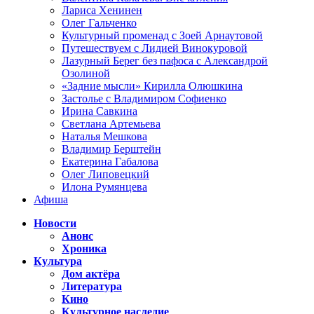
Лариса Хенинен
Олег Гальченко
Культурный променад с Зоей Арнаутовой
Путешествуем с Лидией Винокуровой
Лазурный Берег без пафоса с Александрой
Озолиной
«Задние мысли» Кирилла Олюшкина
Застолье с Владимиром Софиенко
Ирина Савкина
Светлана Артемьева
Наталья Мешкова
Владимир Берштейн
Екатерина Габалова
Олег Липовецкий
Илона Румянцева
Афиша
Новости
Анонс
Хроника
Культура
Дом актёра
Литература
Кино
Культурное наследие