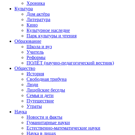
Хроника
Культура
Дом актёра
Литература
Кино
Культурное наследие
Парк культуры и чтения
Образование
Школа и вуз
Учитель
Реформы
ПОЛЁТ (научно-педагогический вестник)
Общество
История
Свободная трибуна
Люди
Лицейские беседы
Семья и дети
Путешествие
Утраты
Наука
Новости и факты
Гуманитарные науки
Естественно-математические науки
Наука в лицах