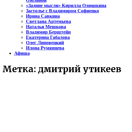
Озолиной
«Задние мысли» Кирилла Олюшкина
Застолье с Владимиром Софиенко
Ирина Савкина
Светлана Артемьева
Наталья Мешкова
Владимир Берштейн
Екатерина Габалова
Олег Липовецкий
Илона Румянцева
Афиша
Метка:
дмитрий утикеев