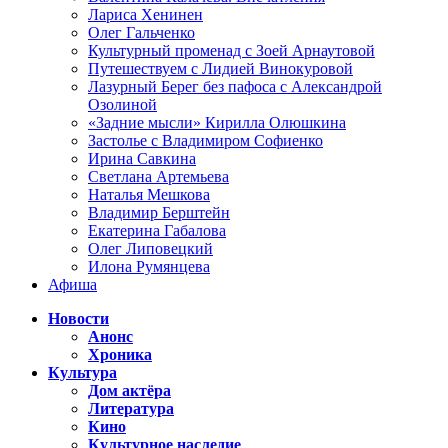
Лариса Хенинен
Олег Гальченко
Культурный променад с Зоей Арнаутовой
Путешествуем с Лидией Винокуровой
Лазурный Берег без пафоса с Александрой
Озолиной
«Задние мысли» Кирилла Олюшкина
Застолье с Владимиром Софиенко
Ирина Савкина
Светлана Артемьева
Наталья Мешкова
Владимир Берштейн
Екатерина Габалова
Олег Липовецкий
Илона Румянцева
Афиша
Новости
Анонс
Хроника
Культура
Дом актёра
Литература
Кино
Культурное наследие