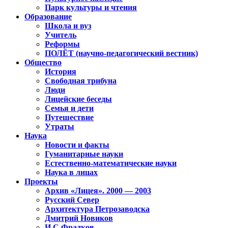
Парк культуры и чтения
Образование
Школа и вуз
Учитель
Реформы
ПОЛЁТ (научно-педагогический вестник)
Общество
История
Свободная трибуна
Люди
Лицейские беседы
Семья и дети
Путешествие
Утраты
Наука
Новости и факты
Гуманитарные науки
Естественно-математические науки
Наука в лицах
Проекты
Архив «Лицея». 2000 — 2003
Русский Север
Архитектура Петрозаводска
Дмитрий Новиков
И.С.Фрадков