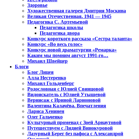
Здоровье
Художественная галерея Дмитрия Москина
Великая Отечественная. 1941 — 1945
Педагогика С. Артемьевой
Педагогика школы
Педагогика двора
Конкурс короткого рассказа «Сестра таланта»
Конкурс «Во весь голос»
Конкурс новой драматургии «Ремарка»
Каким мы помним август 1991-го…
Михаил Швейцер
Блоги
Блог Лицея
Алла Нестеренко
Михаил Гольденберг
Родословная с Юлией Свинцовой
Видоискатель с Юлией Утышевой
Вернисаж с Ириной Ларионовой
Валентина Калачёва. Впечатления
Лариса Хенинен
Олег Гальченко
Культурный променад с Зоей Арнаутовой
Путешествуем с Лидией Винокуровой
Лазурный Берег без пафоса с Александрой