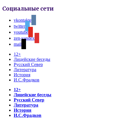
Социальные сети
vkontakte
twitter
youtube
zen-yandex
mail
12+
Лицейские беседы
Русский Север
Литература
История
И.С.Фрадков
12+
Лицейские беседы
Русский Север
Литература
История
И.С.Фрадков