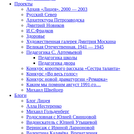
Проекты
Архив «Лицея». 2000 — 2003
Русский Север
Архитектура Петрозаводска
Дмитрий Новиков
И.С.Фрадков
Здоровье
Художественная галерея Дмитрия Москина
Великая Отечественная. 1941 — 1945
Педагогика С. Артемьевой
Педагогика школы
Педагогика двора
Конкурс короткого рассказа «Сестра таланта»
Конкурс «Во весь голос»
Конкурс новой драматургии «Ремарка»
Каким мы помним август 1991-го…
Михаил Швейцер
Блоги
Блог Лицея
Алла Нестеренко
Михаил Гольденберг
Родословная с Юлией Свинцовой
Видоискатель с Юлией Утышевой
Вернисаж с Ириной Ларионовой
Валентина Калачёва. Впечатления