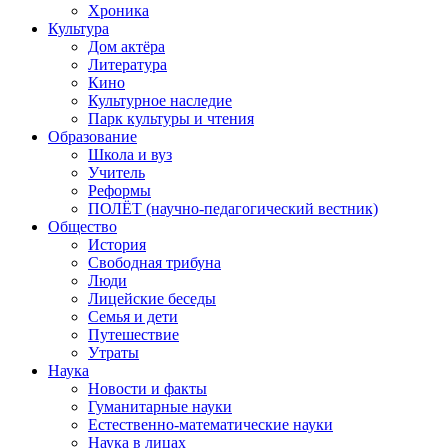
Хроника
Культура
Дом актёра
Литература
Кино
Культурное наследие
Парк культуры и чтения
Образование
Школа и вуз
Учитель
Реформы
ПОЛЁТ (научно-педагогический вестник)
Общество
История
Свободная трибуна
Люди
Лицейские беседы
Семья и дети
Путешествие
Утраты
Наука
Новости и факты
Гуманитарные науки
Естественно-математические науки
Наука в лицах