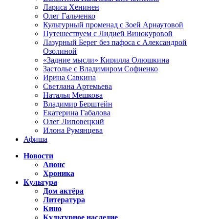
Лариса Хенинен
Олег Гальченко
Культурный променад с Зоей Арнаутовой
Путешествуем с Лидией Винокуровой
Лазурный Берег без пафоса с Александрой
Озолиной
«Задние мысли» Кирилла Олюшкина
Застолье с Владимиром Софиенко
Ирина Савкина
Светлана Артемьева
Наталья Мешкова
Владимир Берштейн
Екатерина Габалова
Олег Липовецкий
Илона Румянцева
Афиша
Новости
Анонс
Хроника
Культура
Дом актёра
Литература
Кино
Культурное наследие