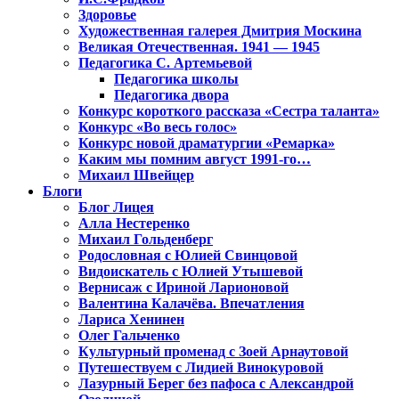
Здоровье
Художественная галерея Дмитрия Москина
Великая Отечественная. 1941 — 1945
Педагогика С. Артемьевой
Педагогика школы
Педагогика двора
Конкурс короткого рассказа «Сестра таланта»
Конкурс «Во весь голос»
Конкурс новой драматургии «Ремарка»
Каким мы помним август 1991-го…
Михаил Швейцер
Блоги
Блог Лицея
Алла Нестеренко
Михаил Гольденберг
Родословная с Юлией Свинцовой
Видоискатель с Юлией Утышевой
Вернисаж с Ириной Ларионовой
Валентина Калачёва. Впечатления
Лариса Хенинен
Олег Гальченко
Культурный променад с Зоей Арнаутовой
Путешествуем с Лидией Винокуровой
Лазурный Берег без пафоса с Александрой