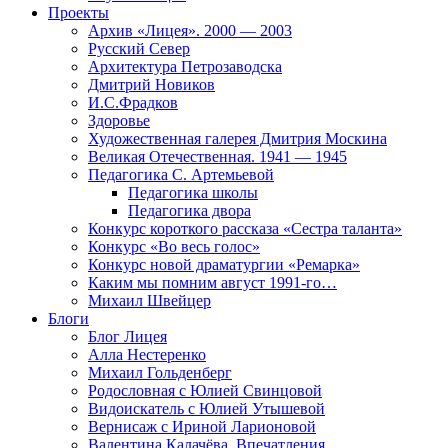
Проекты
Архив «Лицея». 2000 — 2003
Русский Север
Архитектура Петрозаводска
Дмитрий Новиков
И.С.Фрадков
Здоровье
Художественная галерея Дмитрия Москина
Великая Отечественная. 1941 — 1945
Педагогика С. Артемьевой
Педагогика школы
Педагогика двора
Конкурс короткого рассказа «Сестра таланта»
Конкурс «Во весь голос»
Конкурс новой драматургии «Ремарка»
Каким мы помним август 1991-го…
Михаил Швейцер
Блоги
Блог Лицея
Алла Нестеренко
Михаил Гольденберг
Родословная с Юлией Свинцовой
Видоискатель с Юлией Утышевой
Вернисаж с Ириной Ларионовой
Валентина Калачёва. Впечатления