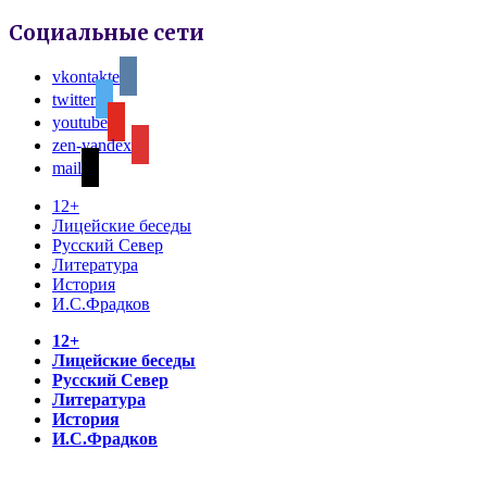
Социальные сети
vkontakte
twitter
youtube
zen-yandex
mail
12+
Лицейские беседы
Русский Север
Литература
История
И.С.Фрадков
12+
Лицейские беседы
Русский Север
Литература
История
И.С.Фрадков