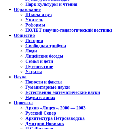
Парк культуры и чтения
Образование
Школа и вуз
Учитель
Реформы
ПОЛЁТ (научно-педагогический вестник)
Общество
История
Свободная трибуна
Люди
Лицейские беседы
Семья и дети
Путешествие
Утраты
Наука
Новости и факты
Гуманитарные науки
Естественно-математические науки
Наука в лицах
Проекты
Архив «Лицея». 2000 — 2003
Русский Север
Архитектура Петрозаводска
Дмитрий Новиков
И.С.Фрадков