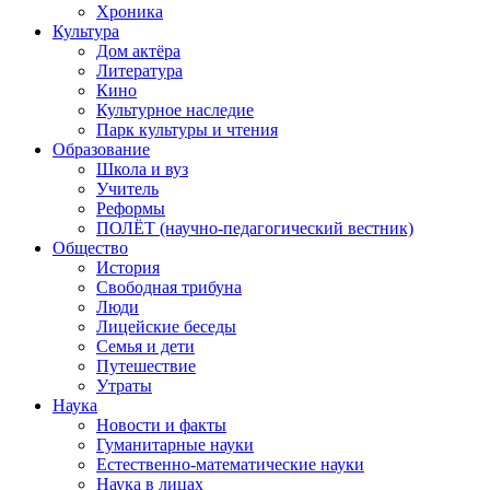
Хроника
Культура
Дом актёра
Литература
Кино
Культурное наследие
Парк культуры и чтения
Образование
Школа и вуз
Учитель
Реформы
ПОЛЁТ (научно-педагогический вестник)
Общество
История
Свободная трибуна
Люди
Лицейские беседы
Семья и дети
Путешествие
Утраты
Наука
Новости и факты
Гуманитарные науки
Естественно-математические науки
Наука в лицах