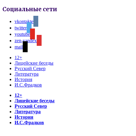
Социальные сети
vkontakte
twitter
youtube
zen-yandex
mail
12+
Лицейские беседы
Русский Север
Литература
История
И.С.Фрадков
12+
Лицейские беседы
Русский Север
Литература
История
И.С.Фрадков