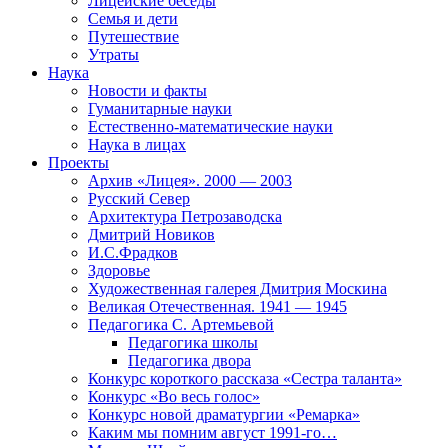
Лицейские беседы
Семья и дети
Путешествие
Утраты
Наука
Новости и факты
Гуманитарные науки
Естественно-математические науки
Наука в лицах
Проекты
Архив «Лицея». 2000 — 2003
Русский Север
Архитектура Петрозаводска
Дмитрий Новиков
И.С.Фрадков
Здоровье
Художественная галерея Дмитрия Москина
Великая Отечественная. 1941 — 1945
Педагогика С. Артемьевой
Педагогика школы
Педагогика двора
Конкурс короткого рассказа «Сестра таланта»
Конкурс «Во весь голос»
Конкурс новой драматургии «Ремарка»
Каким мы помним август 1991-го…