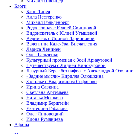
Михаил Швейцер
Блоги
Блог Лицея
Алла Нестеренко
Михаил Гольденберг
Родословная с Юлией Свинцовой
Видоискатель с Юлией Утышевой
Вернисаж с Ириной Ларионовой
Валентина Калачёва. Впечатления
Лариса Хенинен
Олег Гальченко
Культурный променад с Зоей Арнаутовой
Путешествуем с Лидией Винокуровой
Лазурный Берег без пафоса с Александрой Озолино
«Задние мысли» Кирилла Олюшкина
Застолье с Владимиром Софиенко
Ирина Савкина
Светлана Артемьева
Наталья Мешкова
Владимир Берштейн
Екатерина Габалова
Олег Липовецкий
Илона Румянцева
Афиша