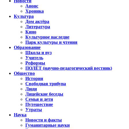
Новости
Анонс
Хроника
Культура
Дом актёра
Литература
Кино
Культурное наследие
Парк культуры и чтения
Образование
Школа и вуз
Учитель
Реформы
ПОЛЁТ (научно-педагогический вестник)
Общество
История
Свободная трибуна
Люди
Лицейские беседы
Семья и дети
Путешествие
Утраты
Наука
Новости и факты
Гуманитарные науки