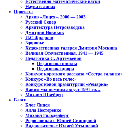
Естественно-математические науки
Наука в лицах
Проекты
Архив «Лицея». 2000 — 2003
Русский Север
Архитектура Петрозаводска
Дмитрий Новиков
И.С.Фрадков
Здоровье
Художественная галерея Дмитрия Москина
Великая Отечественная. 1941 — 1945
Педагогика С. Артемьевой
Педагогика школы
Педагогика двора
Конкурс короткого рассказа «Сестра таланта»
Конкурс «Во весь голос»
Конкурс новой драматургии «Ремарка»
Каким мы помним август 1991-го…
Михаил Швейцер
Блоги
Блог Лицея
Алла Нестеренко
Михаил Гольденберг
Родословная с Юлией Свинцовой
Видоискатель с Юлией Утышевой